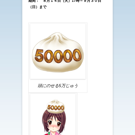
期間： ８月１４日（火）17時～９月３０日
（日）まで
頭にのせる5万じゅう