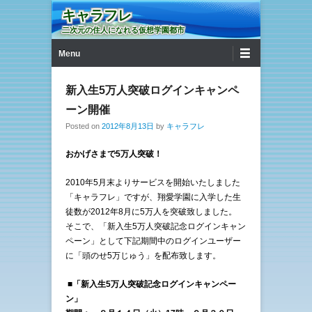
キャラフレ
二次元の住人になれる仮想学園都市
第1メニュー
コンテンツへ移動
Menu
新入生5万人突破ログインキャンペ
ーン開催
Posted on
2012年8月13日
by
キャラフレ
おかげさまで5万人突破！
2010年5月末よりサービスを開始いたしました
「キャラフレ」ですが、翔愛学園に入学した生
徒数が2012年8月に5万人を突破致しました。
そこで、「新入生5万人突破記念ログインキャン
ペーン」として下記期間中のログインユーザー
に「頭のせ5万じゅう」を配布致します。
■「新入生5万人突破記念ログインキャンペー
ン」