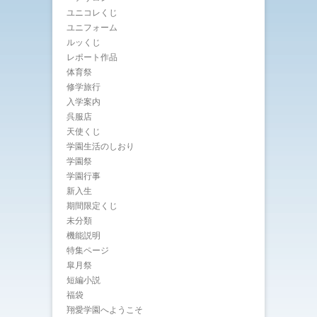
ユニコレくじ
ユニフォーム
ルッくじ
レポート作品
体育祭
修学旅行
入学案内
呉服店
天使くじ
学園生活のしおり
学園祭
学園行事
新入生
期間限定くじ
未分類
機能説明
特集ページ
皐月祭
短編小説
福袋
翔愛学園へようこそ