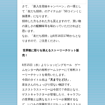
さて、「新入生登録キャンペーン」の一環とし
て「友だち招待」のアイテムが「50コインくじ
抽選券」になります。
招待した方もされた方も貰えますので、買い物
の楽しさの醍醐味等を味わっていただければと
思います。
なお、「友だち招待」は8月16日17時からとな
りますので、ご注意ください。
世界観に彩りを添えるストーリーチケット販
売！
8月15日（水）よりショッピングモール ゲー
ムセンター内の有料ゲームコナーにて有料スト
ーリーチケットを発売いたします。
今回のタイトル名は
「天までとどけ」
。
巫女さんのちょっぴり切ない物語です。
エクストラストーリーは今回で７作目となり、
ゲストキャラクターが登場したり、キャラフレ
の世界観とは異なるストーリーが展開するな
ど、いつもの学園生活とはちょっと違うストー