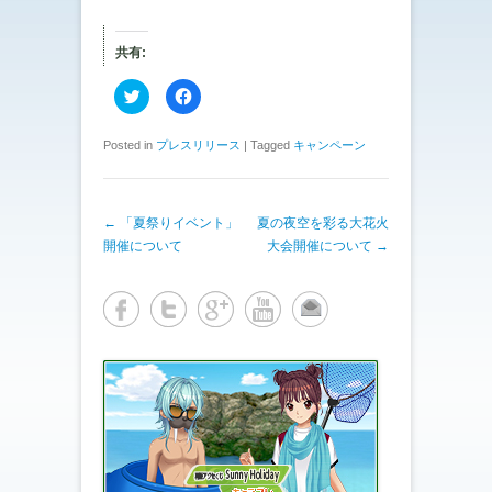
共有:
ク
F
リ
a
ッ
c
ク
e
し
b
Posted in
プレスリリース
|
Tagged
キャンペーン
て
o
T
o
w
k
i
で
t
共
投稿ナビゲーション
←
「夏祭りイベント」
t
有
夏の夜空を彩る大花火
e
す
開催について
大会開催について
→
r
る
で
に
共
は
有
ク
(
リ
新
ッ
し
ク
い
し
ウ
て
ィ
く
ン
だ
ド
さ
ウ
い
で
(
開
新
き
し
ま
い
す
ウ
)
ィ