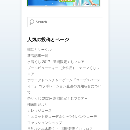
ン
ド
ウ
で
開
き
検索する
ま
す
)
人気の投稿とページ
部活とサークル
新着記事一覧
水着くじ 2017– 期間限定くじフロア –
プールビューティー（女性用）– テーマくじフ
ロア –
ホラーアドベンチャーゲーム「コープスパーテ
ィー」 コラボレーション企画のお知らせについ
て
祭りくじ 2023– 期間限定くじフロア –
翔栄町だより
カレッジコース
キュロット夏コーデ＆シャツ付パンツコーデ–
ファッションショップ –
足利ひとみ水着くじ– 期間限定くじフロア –