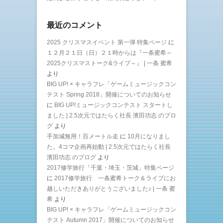
最近のコメント
2025 クリスマスイベント 第一弾 特集ページ
に
１２月２１日（日）２１時からは『一条蜜希～
2025クリスマストーク&ライブ～』 | 一条 蜜希
より
BIG UP! × キャラフレ「ゲームミュージックコン
テスト Spring 2018」開催についてのお知らせ
に
BIG UP!ミュージックコンテスト スタートし
ました | 2.5次元ではたらく社長 濱田功志 のブロ
グ
より
手加減無用！百メートル走
に
10月になりまし
た。4コマ企画再始動 | 2.5次元ではたらく社長
濱田功志 のブログ
より
2017修学旅行「千葉・埼玉・茨城」特集ページ
に
2017修学旅行 一条蜜希トーク＆ライブにお
越しいただきありがとうございました♪ | 一条 蜜
希
より
BIG UP! × キャラフレ「ゲームミュージックコン
テスト Autumn 2017」開催についてのお知らせ