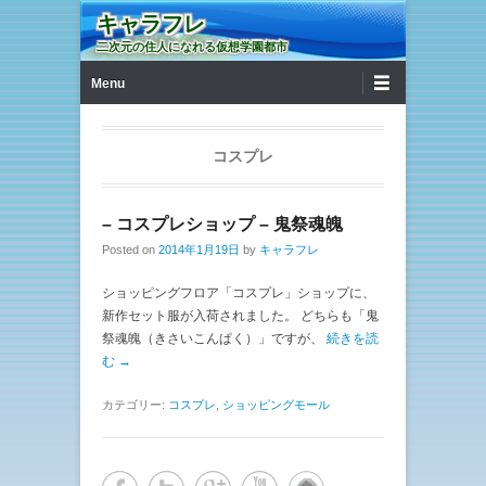
キャラフレ
二次元の住人になれる仮想学園都市
第1メニュー
コンテンツへ移動
Menu
コスプレ
– コスプレショップ – 鬼祭魂魄
Posted on
2014年1月19日
by
キャラフレ
ショッピングフロア「コスプレ」ショップに、
新作セット服が入荷されました。 どちらも「鬼
祭魂魄（きさいこんぱく）」ですが、
続きを読
む →
カテゴリー:
コスプレ
,
ショッピングモール