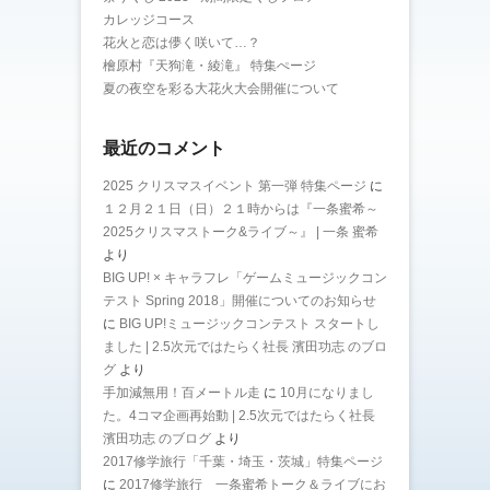
カレッジコース
花火と恋は儚く咲いて…？
檜原村『天狗滝・綾滝』 特集ぺージ
夏の夜空を彩る大花火大会開催について
最近のコメント
2025 クリスマスイベント 第一弾 特集ページ
に
１２月２１日（日）２１時からは『一条蜜希～
2025クリスマストーク&ライブ～』 | 一条 蜜希
より
BIG UP! × キャラフレ「ゲームミュージックコン
テスト Spring 2018」開催についてのお知らせ
に
BIG UP!ミュージックコンテスト スタートし
ました | 2.5次元ではたらく社長 濱田功志 のブロ
グ
より
手加減無用！百メートル走
に
10月になりまし
た。4コマ企画再始動 | 2.5次元ではたらく社長
濱田功志 のブログ
より
2017修学旅行「千葉・埼玉・茨城」特集ページ
に
2017修学旅行 一条蜜希トーク＆ライブにお