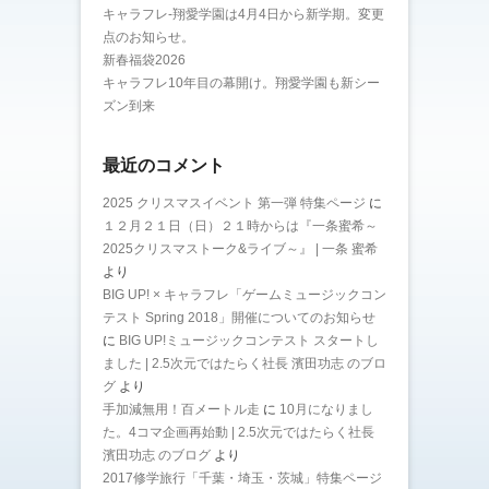
キャラフレ-翔愛学園は4月4日から新学期。変更
点のお知らせ。
新春福袋2026
キャラフレ10年目の幕開け。翔愛学園も新シー
ズン到来
最近のコメント
2025 クリスマスイベント 第一弾 特集ページ
に
１２月２１日（日）２１時からは『一条蜜希～
2025クリスマストーク&ライブ～』 | 一条 蜜希
より
BIG UP! × キャラフレ「ゲームミュージックコン
テスト Spring 2018」開催についてのお知らせ
に
BIG UP!ミュージックコンテスト スタートし
ました | 2.5次元ではたらく社長 濱田功志 のブロ
グ
より
手加減無用！百メートル走
に
10月になりまし
た。4コマ企画再始動 | 2.5次元ではたらく社長
濱田功志 のブログ
より
2017修学旅行「千葉・埼玉・茨城」特集ページ