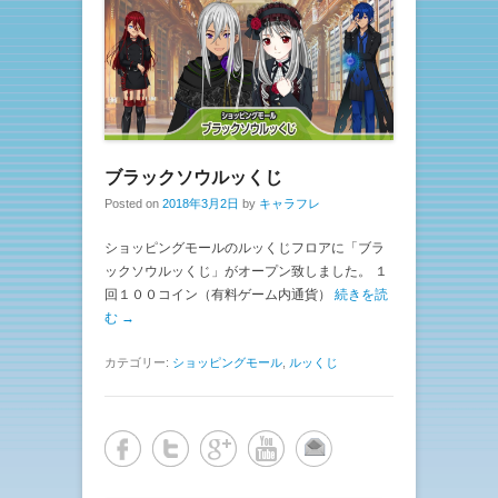
ブラックソウルッくじ
Posted on
2018年3月2日
by
キャラフレ
ショッピングモールのルッくじフロアに「ブラ
ックソウルッくじ」がオープン致しました。 １
回１００コイン（有料ゲーム内通貨）
続きを読
む →
カテゴリー:
ショッピングモール
,
ルッくじ