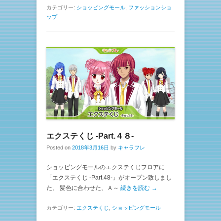
カテゴリー:
ショッピングモール
,
ファッションショ
ップ
エクステくじ -Part.４８-
Posted on
2018年3月16日
by
キャラフレ
ショッピングモールのエクステくじフロアに
「エクステくじ -Part.48-」がオープン致しまし
た。 髪色に合わせた、Ａ～
続きを読む →
カテゴリー:
エクステくじ
,
ショッピングモール