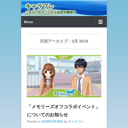
キャラフレ
二次元の住人になれる仮想学園都市
第1メニュー
コンテンツへ移動
Menu
月別アーカイブ：
3月 2018
「メモリーズオフコラボイベント」
についてのお知らせ
Posted on
2018年3月30日
by
キャラフレ