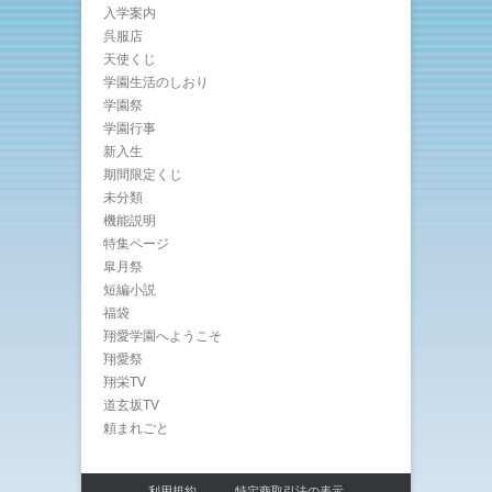
入学案内
呉服店
天使くじ
学園生活のしおり
学園祭
学園行事
新入生
期間限定くじ
未分類
機能説明
特集ページ
皐月祭
短編小説
福袋
翔愛学園へようこそ
翔愛祭
翔栄TV
道玄坂TV
頼まれごと
利用規約
特定商取引法の表示