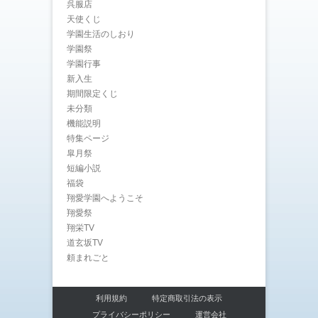
呉服店
天使くじ
学園生活のしおり
学園祭
学園行事
新入生
期間限定くじ
未分類
機能説明
特集ページ
皐月祭
短編小説
福袋
翔愛学園へようこそ
翔愛祭
翔栄TV
道玄坂TV
頼まれごと
利用規約
特定商取引法の表示
プライバシーポリシー
運営会社