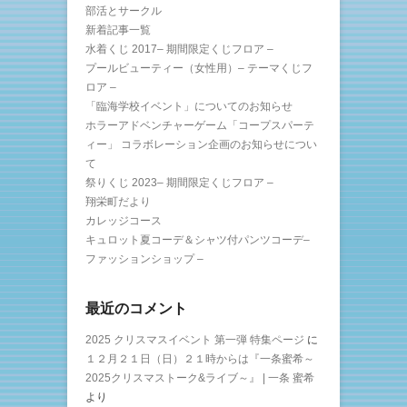
部活とサークル
新着記事一覧
水着くじ 2017– 期間限定くじフロア –
プールビューティー（女性用）– テーマくじフ
ロア –
「臨海学校イベント」についてのお知らせ
ホラーアドベンチャーゲーム「コープスパーテ
ィー」 コラボレーション企画のお知らせについ
て
祭りくじ 2023– 期間限定くじフロア –
翔栄町だより
カレッジコース
キュロット夏コーデ＆シャツ付パンツコーデ–
ファッションショップ –
最近のコメント
2025 クリスマスイベント 第一弾 特集ページ
に
１２月２１日（日）２１時からは『一条蜜希～
2025クリスマストーク&ライブ～』 | 一条 蜜希
より