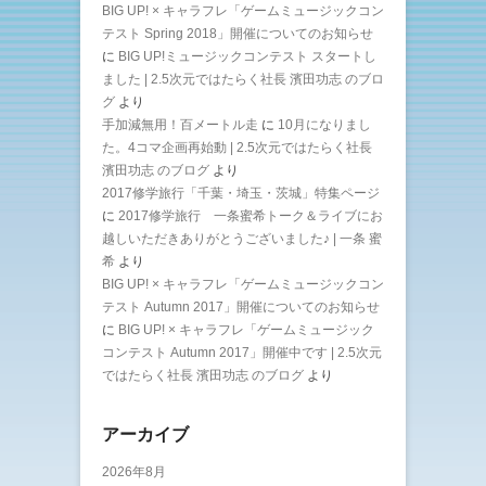
BIG UP! × キャラフレ「ゲームミュージックコン
テスト Spring 2018」開催についてのお知らせ
に
BIG UP!ミュージックコンテスト スタートし
ました | 2.5次元ではたらく社長 濱田功志 のブロ
グ
より
手加減無用！百メートル走
に
10月になりまし
た。4コマ企画再始動 | 2.5次元ではたらく社長
濱田功志 のブログ
より
2017修学旅行「千葉・埼玉・茨城」特集ページ
に
2017修学旅行 一条蜜希トーク＆ライブにお
越しいただきありがとうございました♪ | 一条 蜜
希
より
BIG UP! × キャラフレ「ゲームミュージックコン
テスト Autumn 2017」開催についてのお知らせ
に
BIG UP! × キャラフレ「ゲームミュージック
コンテスト Autumn 2017」開催中です | 2.5次元
ではたらく社長 濱田功志 のブログ
より
アーカイブ
2026年8月