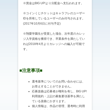
※賞金はBIG UP!より分配金へ支払われます。
※コインくじチケットはキャラフレのユーザー
IDを所有しているユーザーのみ付与されます。
(2017年10月6日に付与予定)
※翔愛学園生が受賞した場合、次年度のカレッ
ジ入学資格を獲得でき、卒業条件を満たしてい
れば2018年4月よりカレッジへの編入が可能で
す。
■注意事項■
選考基準についてのお問い合わせには、
お答えすることができません。
応募楽曲は応募者が権利を有し、BIG UP!
利用規約・上記の募集要項基準を満たし
ている楽曲にかぎります。
個人情報は、作品の管理、選考時に利用