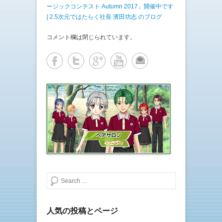
で
ージックコンテスト Autumn 2017」開催中です
開
き
| 2.5次元ではたらく社長 濱田功志 のブログ
ま
す
)
コメント欄は閉じられています。
検索する
人気の投稿とページ