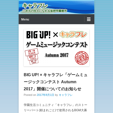
キャラフレ
二次元の住人になれる仮想学園都市
第1メニュー
コンテンツへ移動
Menu
BIG UP! × キャラフレ「ゲームミュ
ージックコンテスト Autumn
2017」開催についてのお知らせ
Posted on
2017年8月1日
by
キャラフレ
学園生活コミュニティ「キャラフレ」のストー
リーパート(頼まれごと)で使用されるBGM大募