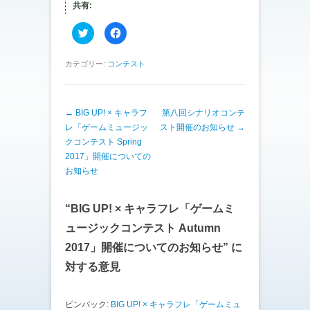
共有:
ク
F
リ
a
ッ
c
ク
e
し
b
カテゴリー:
コンテスト
て
o
T
o
w
k
i
で
t
共
投稿ナビゲーション
←
BIG UP! × キャラフ
t
有
第八回シナリオコンテ
e
す
レ「ゲームミュージッ
スト開催のお知らせ
→
r
る
で
に
クコンテスト Spring
共
は
有
ク
2017」開催についての
(
リ
お知らせ
新
ッ
し
ク
い
し
ウ
て
ィ
く
“
BIG UP! × キャラフレ「ゲームミ
ン
だ
ド
さ
ュージックコンテスト Autumn
ウ
い
で
(
開
新
2017」開催についてのお知らせ
” に
き
し
ま
い
対する意見
す
ウ
)
ィ
ン
ド
ウ
ピンバック:
BIG UP! × キャラフレ「ゲームミュ