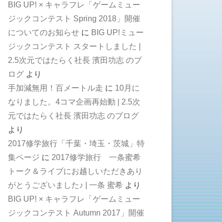
BIG UP! × キャラフレ「ゲームミュー
ジックコンテスト Spring 2018」開催
についてのお知らせ
に
BIG UP!ミュー
ジックコンテスト スタートしました |
2.5次元ではたらく社長 濱田功志 のブ
ログ
より
手加減無用！百メートル走
に
10月に
なりました。4コマ企画再始動 | 2.5次
元ではたらく社長 濱田功志 のブログ
より
2017修学旅行「千葉・埼玉・茨城」特
集ページ
に
2017修学旅行 一条蜜希
トーク＆ライブにお越しいただきあり
がとうございました♪ | 一条 蜜希
より
BIG UP! × キャラフレ「ゲームミュー
ジックコンテスト Autumn 2017」開催