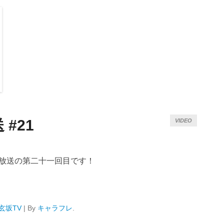
#21
VIDEO
生放送の第二十一回目です！
玄坂TV
|
By
キャラフレ
.