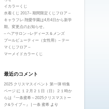
イカラーくじ
水着くじ 2017– 期間限定くじフロア –
キャラフレ-翔愛学園は4月4日から新学
期。変更点のお知らせ。
– ヘアサロン –レディース＆メンズ
プールビューティー（女性用）– テー
マくじフロア –
マーメイドカラーくじ
最近のコメント
2025 クリスマスイベント 第一弾 特集
ページ
に
１２月２１日（日）２１時か
らは『一条蜜希～2025クリスマストー
ク&ライブ～』 | 一条 蜜希
より