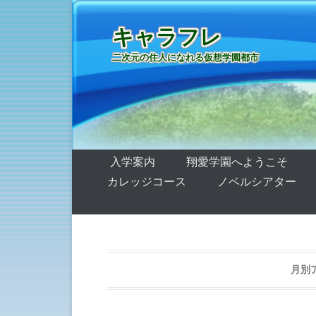
キャラフレ
二次元の住人になれる仮想学園都市
第1メニュー
コンテンツへ移動
入学案内
翔愛学園へようこそ
カレッジコース
ノベルシアター
月別