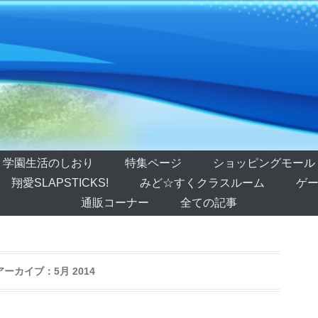
学園生活のしおり
特集ページ
ショッピングモール
翔愛SLAPSTICKS!
みど☆すくクラスルーム
ゲー
通販コーナー
全ての記事
アーカイブ：
5月 2014