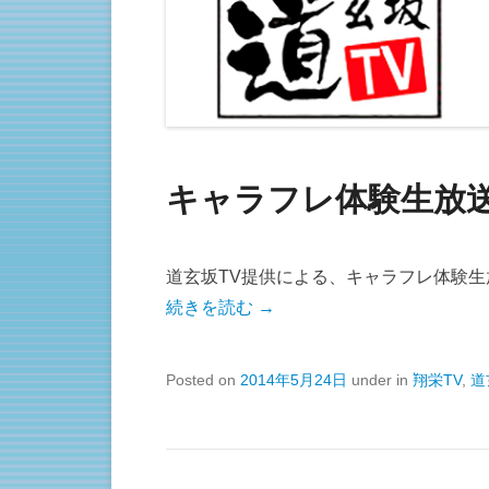
キャラフレ体験生放送 
道玄坂TV提供による、キャラフレ体験
続きを読む →
Posted on
2014年5月24日
under in
翔栄TV
,
道