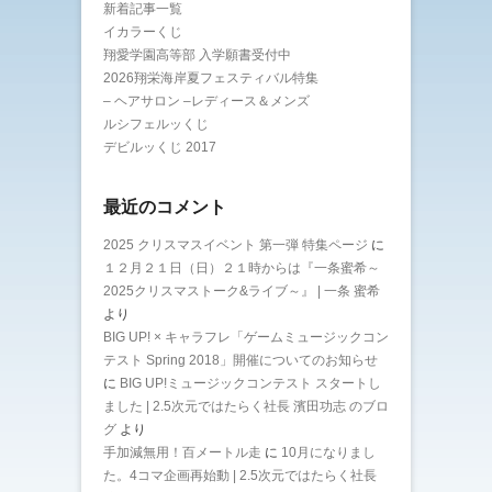
新着記事一覧
イカラーくじ
翔愛学園高等部 入学願書受付中
2026翔栄海岸夏フェスティバル特集
– ヘアサロン –レディース＆メンズ
ルシフェルッくじ
デビルッくじ 2017
最近のコメント
2025 クリスマスイベント 第一弾 特集ページ
に
１２月２１日（日）２１時からは『一条蜜希～
2025クリスマストーク&ライブ～』 | 一条 蜜希
より
BIG UP! × キャラフレ「ゲームミュージックコン
テスト Spring 2018」開催についてのお知らせ
に
BIG UP!ミュージックコンテスト スタートし
ました | 2.5次元ではたらく社長 濱田功志 のブロ
グ
より
手加減無用！百メートル走
に
10月になりまし
た。4コマ企画再始動 | 2.5次元ではたらく社長