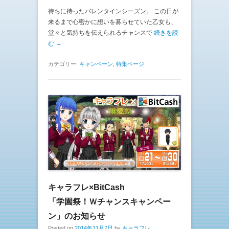
待ちに待ったバレンタインシーズン。 この日が
来るまで心密かに想いを募らせていた乙女も、
堂々と気持ちを伝えられるチャンスで
続きを読
む →
カテゴリー:
キャンペーン
,
特集ページ
キャラフレ×BitCash
「学園祭！Ｗチャンスキャンペー
ン」のお知らせ
Posted on
2014年11月7日
by
キャラフレ