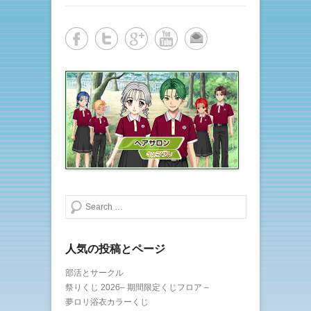
検索する
人気の投稿とページ
部活とサークル
祭りくじ 2026– 期間限定くじフロア –
夢ロリ浴衣カラーくじ