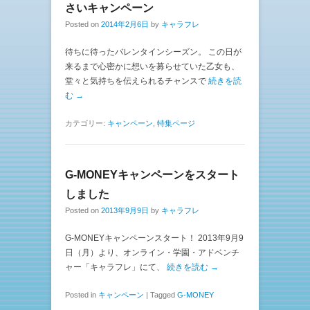
さいキャンペーン
Posted on
2014年2月6日
by
キャラフレ
待ちに待ったバレンタインシーズン。 この日が
来るまで心密かに想いを募らせていた乙女も、
堂々と気持ちを伝えられるチャンスで
続きを読
む →
カテゴリー:
キャンペーン
,
特集ページ
G-MONEYキャンペーンをスタート
しました
Posted on
2013年9月9日
by
キャラフレ
G-MONEYキャンペーンスタート！ 2013年9月9
日（月）より、オンライン・学園・アドベンチ
ャー「キャラフレ」にて、
続きを読む →
Posted in
キャンペーン
|
Tagged
G-MONEY