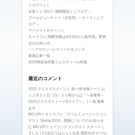
イカラーくじ
水着くじ 2017– 期間限定くじフロア –
プールビューティー（女性用）– テーマくじフ
ロア –
マーメイドカラーくじ
キャラフレ-翔愛学園は4月4日から新学期。変更
点のお知らせ。
– ヘアサロン –レディース＆メンズ
新着記事一覧
2026翔栄海岸夏フェスティバル特集
最近のコメント
2025 クリスマスイベント 第一弾 特集ページ
に
１２月２１日（日）２１時からは『一条蜜希～
2025クリスマストーク&ライブ～』 | 一条 蜜希
より
BIG UP! × キャラフレ「ゲームミュージックコン
テスト Spring 2018」開催についてのお知らせ
に
BIG UP!ミュージックコンテスト スタートし
ました | 2.5次元ではたらく社長 濱田功志 のブロ