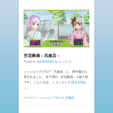
空花舞扇 – 呉服店 –
Posted on
2017年3月5日
by
キャラフレ
ショッピングフロア「呉服店」に、新作服が入
荷されました。 女子用の「空花舞扇」２柄２色
です。 こんにちは。 ショッピング
続きを読む
→
カテゴリー:
ショッピングモール
,
呉服店