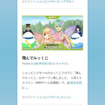
カテゴリー:
ショッピングモール
,
ヘアサロン
飛んでルッくじ
Posted on
2017年3月17日
by
キャラフレ
ショッピングモールのルッくじフロアに「飛ん
でルッくじ」がオープン致しました。 １回１０
０コイン（有料ゲーム内通貨）で、必
続きを読
む →
カテゴリー:
ショッピングモール
,
ルッくじ