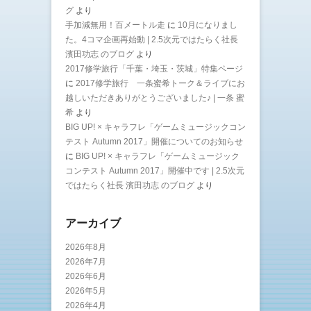
グ
より
手加減無用！百メートル走
に
10月になりまし
た。4コマ企画再始動 | 2.5次元ではたらく社長
濱田功志 のブログ
より
2017修学旅行「千葉・埼玉・茨城」特集ページ
に
2017修学旅行 一条蜜希トーク＆ライブにお
越しいただきありがとうございました♪ | 一条 蜜
希
より
BIG UP! × キャラフレ「ゲームミュージックコン
テスト Autumn 2017」開催についてのお知らせ
に
BIG UP! × キャラフレ「ゲームミュージック
コンテスト Autumn 2017」開催中です | 2.5次元
ではたらく社長 濱田功志 のブログ
より
アーカイブ
2026年8月
2026年7月
2026年6月
2026年5月
2026年4月