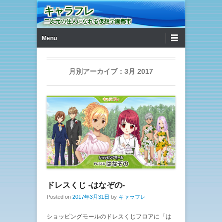
キャラフレ
二次元の住人になれる仮想学園都市
第1メニュー
コンテンツへ移動
Menu
月別アーカイブ：
3月 2017
ドレスくじ -はなぞの-
Posted on
2017年3月31日
by
キャラフレ
ショッピングモールのドレスくじフロアに「は