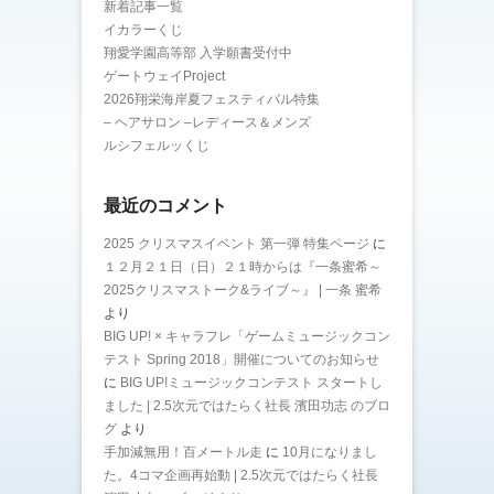
新着記事一覧
イカラーくじ
翔愛学園高等部 入学願書受付中
ゲートウェイProject
2026翔栄海岸夏フェスティバル特集
– ヘアサロン –レディース＆メンズ
ルシフェルッくじ
最近のコメント
2025 クリスマスイベント 第一弾 特集ページ
に
１２月２１日（日）２１時からは『一条蜜希～
2025クリスマストーク&ライブ～』 | 一条 蜜希
より
BIG UP! × キャラフレ「ゲームミュージックコン
テスト Spring 2018」開催についてのお知らせ
に
BIG UP!ミュージックコンテスト スタートし
ました | 2.5次元ではたらく社長 濱田功志 のブロ
グ
より
手加減無用！百メートル走
に
10月になりまし
た。4コマ企画再始動 | 2.5次元ではたらく社長