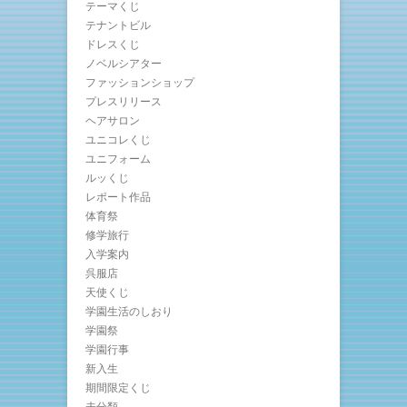
テーマくじ
テナントビル
ドレスくじ
ノベルシアター
ファッションショップ
プレスリリース
ヘアサロン
ユニコレくじ
ユニフォーム
ルッくじ
レポート作品
体育祭
修学旅行
入学案内
呉服店
天使くじ
学園生活のしおり
学園祭
学園行事
新入生
期間限定くじ
未分類