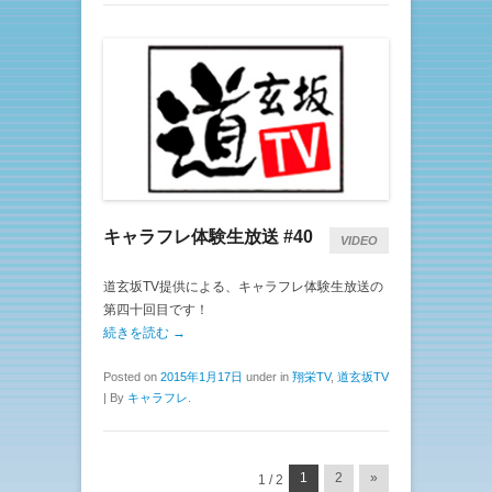
キャラフレ体験生放送 #40
VIDEO
道玄坂TV提供による、キャラフレ体験生放送の
第四十回目です！
続きを読む →
Posted on
2015年1月17日
under in
翔栄TV
,
道玄坂TV
|
By
キャラフレ
.
投稿ナビゲーション
1
2
»
1 / 2