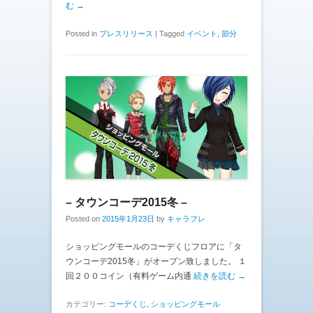
む →
Posted in
プレスリリース
|
Tagged
イベント
,
節分
– タウンコーデ2015冬 –
Posted on
2015年1月23日
by
キャラフレ
ショッピングモールのコーデくじフロアに「タ
ウンコーデ2015冬」がオープン致しました。 １
回２００コイン（有料ゲーム内通
続きを読む →
カテゴリー:
コーデくじ
,
ショッピングモール