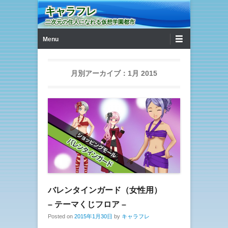
キャラフレ
二次元の住人になれる仮想学園都市
第1メニュー
コンテンツへ移動
Menu
月別アーカイブ：
1月 2015
バレンタインガード（女性用）
– テーマくじフロア –
Posted on
2015年1月30日
by
キャラフレ