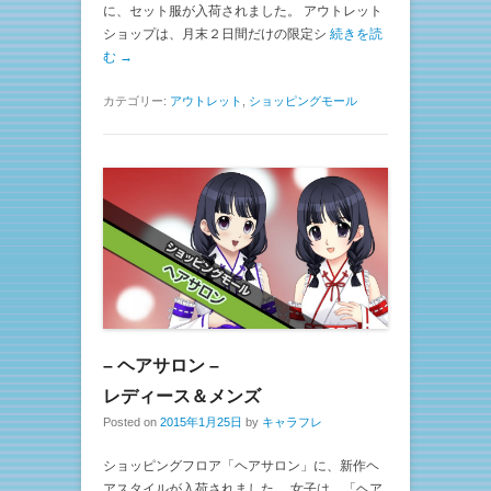
に、セット服が入荷されました。 アウトレット
ショップは、月末２日間だけの限定シ
続きを読
む →
カテゴリー:
アウトレット
,
ショッピングモール
– ヘアサロン –
レディース＆メンズ
Posted on
2015年1月25日
by
キャラフレ
ショッピングフロア「ヘアサロン」に、新作ヘ
アスタイルが入荷されました。 女子は、「ヘア