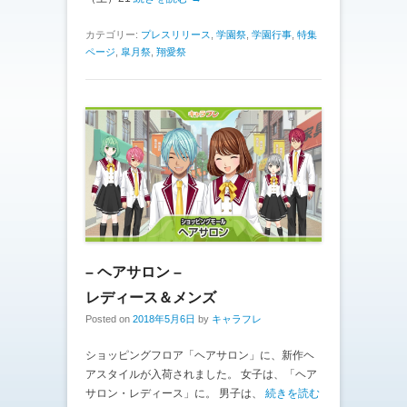
カテゴリー:
プレスリリース
,
学園祭
,
学園行事
,
特集
ページ
,
皐月祭
,
翔愛祭
– ヘアサロン –
レディース＆メンズ
Posted on
2018年5月6日
by
キャラフレ
ショッピングフロア「ヘアサロン」に、新作ヘ
アスタイルが入荷されました。 女子は、「ヘア
サロン・レディース」に。 男子は、
続きを読む