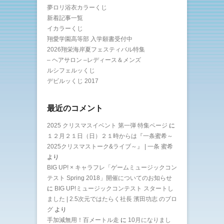
夢ロリ浴衣カラーくじ
新着記事一覧
イカラーくじ
翔愛学園高等部 入学願書受付中
2026翔栄海岸夏フェスティバル特集
– ヘアサロン –レディース＆メンズ
ルシフェルッくじ
デビルッくじ 2017
最近のコメント
2025 クリスマスイベント 第一弾 特集ページ
に
１２月２１日（日）２１時からは『一条蜜希～
2025クリスマストーク&ライブ～』 | 一条 蜜希
より
BIG UP! × キャラフレ「ゲームミュージックコン
テスト Spring 2018」開催についてのお知らせ
に
BIG UP!ミュージックコンテスト スタートし
ました | 2.5次元ではたらく社長 濱田功志 のブロ
グ
より
手加減無用！百メートル走
に
10月になりまし