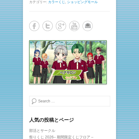
カテゴリー:
カラーくじ
,
ショッピングモール
検索する
人気の投稿とページ
部活とサークル
祭りくじ 2026– 期間限定くじフロア –