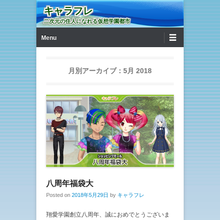
キャラフレ
二次元の住人になれる仮想学園都市
第1メニュー
コンテンツへ移動
Menu
月別アーカイブ：
5月 2018
八周年福袋大
Posted on
2018年5月29日
by
キャラフレ
翔愛学園創立八周年、誠におめでとうございま