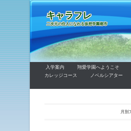
キャラフレ
二次元の住人になれる仮想学園都市
第1メニュー
コンテンツへ移動
入学案内
翔愛学園へようこそ
カレッジコース
ノベルシアター
月別