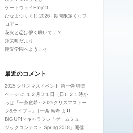
ゲートウェイProject
ひなまつりくじ 2026– 期間限定くじフ
ロア –
花火と恋は儚く咲いて…？
翔栄町だより
翔愛学園へようこそ
最近のコメント
2025 クリスマスイベント 第一弾 特集
ページ
に
１２月２１日（日）２１時か
らは『一条蜜希～2025クリスマストー
ク&ライブ～』 | 一条 蜜希
より
BIG UP! × キャラフレ「ゲームミュー
ジックコンテスト Spring 2018」開催