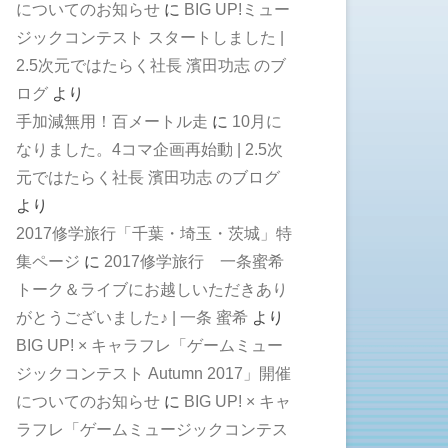
についてのお知らせ
に
BIG UP!ミュー
ジックコンテスト スタートしました |
2.5次元ではたらく社長 濱田功志 のブ
ログ
より
手加減無用！百メートル走
に
10月に
なりました。4コマ企画再始動 | 2.5次
元ではたらく社長 濱田功志 のブログ
より
2017修学旅行「千葉・埼玉・茨城」特
集ページ
に
2017修学旅行 一条蜜希
トーク＆ライブにお越しいただきあり
がとうございました♪ | 一条 蜜希
より
BIG UP! × キャラフレ「ゲームミュー
ジックコンテスト Autumn 2017」開催
についてのお知らせ
に
BIG UP! × キャ
ラフレ「ゲームミュージックコンテス