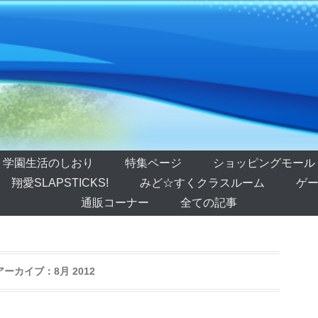
学園生活のしおり
特集ページ
ショッピングモール
翔愛SLAPSTICKS!
みど☆すくクラスルーム
ゲー
通販コーナー
全ての記事
アーカイブ：
8月 2012