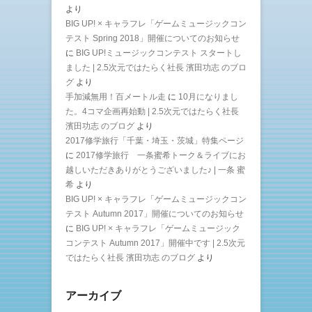
より
BIG UP! × キャラフレ「ゲームミュージックコン
テスト Spring 2018」開催についてのお知らせ
に
BIG UP!ミュージックコンテスト スタートし
ました | 2.5次元ではたらく社長 濱田功志 のブロ
グ
より
手加減無用！百メートル走
に
10月になりまし
た。4コマ企画再始動 | 2.5次元ではたらく社長
濱田功志 のブログ
より
2017修学旅行「千葉・埼玉・茨城」特集ページ
に
2017修学旅行 一条蜜希トーク＆ライブにお
越しいただきありがとうございました♪ | 一条 蜜
希
より
BIG UP! × キャラフレ「ゲームミュージックコン
テスト Autumn 2017」開催についてのお知らせ
に
BIG UP! × キャラフレ「ゲームミュージック
コンテスト Autumn 2017」開催中です | 2.5次元
ではたらく社長 濱田功志 のブログ
より
アーカイブ