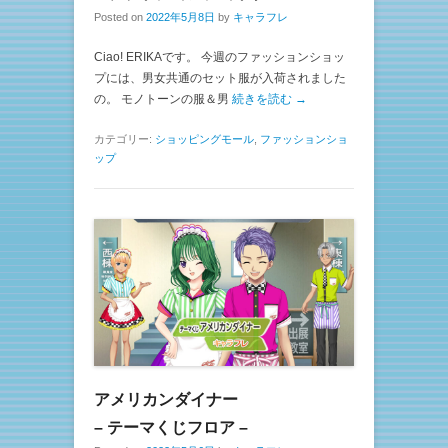
Posted on
2022年5月8日
by
キャラフレ
Ciao! ERIKAです。 今週のファッションショッ
プには、男女共通のセット服が入荷されました
の。 モノトーンの服＆男
続きを読む →
カテゴリー:
ショッピングモール
,
ファッションショ
ップ
アメリカンダイナー
– テーマくじフロア –