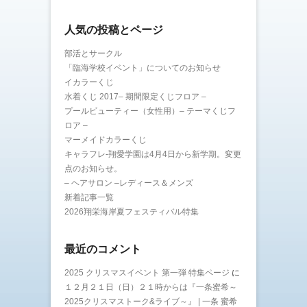
人気の投稿とページ
部活とサークル
「臨海学校イベント」についてのお知らせ
イカラーくじ
水着くじ 2017– 期間限定くじフロア –
プールビューティー（女性用）– テーマくじフ
ロア –
マーメイドカラーくじ
キャラフレ-翔愛学園は4月4日から新学期。変更
点のお知らせ。
– ヘアサロン –レディース＆メンズ
新着記事一覧
2026翔栄海岸夏フェスティバル特集
最近のコメント
2025 クリスマスイベント 第一弾 特集ページ
に
１２月２１日（日）２１時からは『一条蜜希～
2025クリスマストーク&ライブ～』 | 一条 蜜希