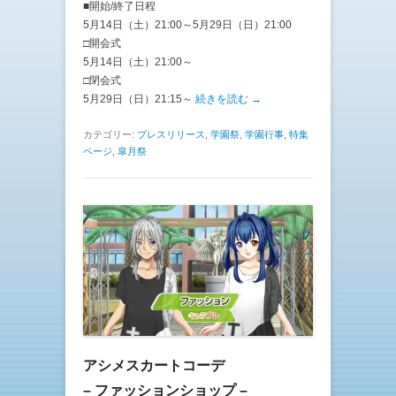
■開始/終了日程
5月14日（土）21:00～5月29日（日）21:00
□開会式
5月14日（土）21:00～
□閉会式
5月29日（日）21:15～
続きを読む →
カテゴリー:
プレスリリース
,
学園祭
,
学園行事
,
特集
ページ
,
皐月祭
アシメスカートコーデ
– ファッションショップ –