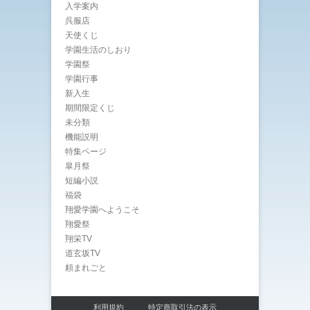
入学案内
呉服店
天使くじ
学園生活のしおり
学園祭
学園行事
新入生
期間限定くじ
未分類
機能説明
特集ページ
皐月祭
短編小説
福袋
翔愛学園へようこそ
翔愛祭
翔栄TV
道玄坂TV
頼まれごと
利用規約
特定商取引法の表示