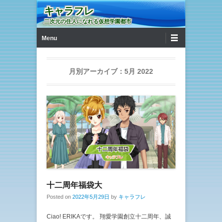
キャラフレ
二次元の住人になれる仮想学園都市
第1メニュー
コンテンツへ移動
Menu
月別アーカイブ：
5月 2022
十二周年福袋大
Posted on
2022年5月29日
by
キャラフレ
Ciao! ERIKAです。 翔愛学園創立十二周年、誠