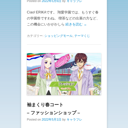
Posted on
2022年5月6日
by
キャラフレ
Ciao! ERIKAです。 翔愛学園では、もうすぐ春
の学園祭ですわね。 喫茶などの出展の方など、
この機会にいかがかしら
続きを読む →
カテゴリー:
ショッピングモール
,
テーマくじ
袖まくり春コート
– ファッションショップ –
Posted on
2022年5月1日
by
キャラフレ