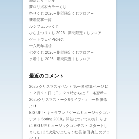
部活とサークル
夢ロリ浴衣カラーくじ
祭りくじ 2026– 期間限定くじフロア –
新着記事一覧
ルシフェルッくじ
ひなまつりくじ 2026– 期間限定くじフロア –
ゲートウェイProject
十六周年福袋
七夕くじ 2026– 期間限定くじフロア –
水着くじ 2026– 期間限定くじフロア –
最近のコメント
2025 クリスマスイベント 第一弾 特集ページ
に
１２月２１日（日）２１時からは『一条蜜希～
2025クリスマストーク&ライブ～』 | 一条 蜜希
より
BIG UP! × キャラフレ「ゲームミュージックコン
テスト Spring 2018」開催についてのお知らせ
に
BIG UP!ミュージックコンテスト スタートし
ました | 2.5次元ではたらく社長 濱田功志 のブロ
グ
より