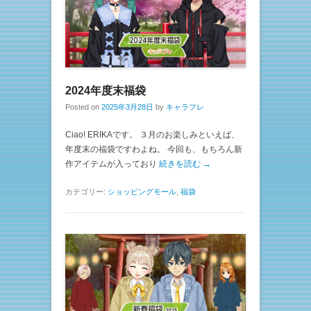
2024年度末福袋
Posted on
2025年3月28日
by
キャラフレ
Ciao! ERIKAです。 ３月のお楽しみといえば、
年度末の福袋ですわよね。 今回も、もちろん新
作アイテムが入っており
続きを読む →
カテゴリー:
ショッピングモール
,
福袋