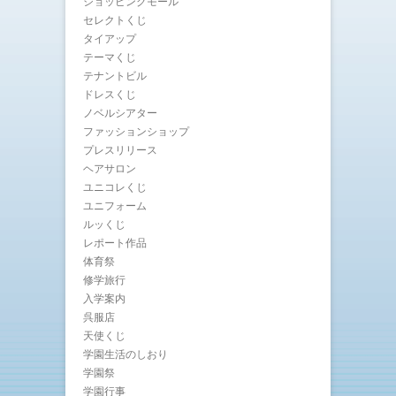
ショッピングモール
セレクトくじ
タイアップ
テーマくじ
テナントビル
ドレスくじ
ノベルシアター
ファッションショップ
プレスリリース
ヘアサロン
ユニコレくじ
ユニフォーム
ルッくじ
レポート作品
体育祭
修学旅行
入学案内
呉服店
天使くじ
学園生活のしおり
学園祭
学園行事