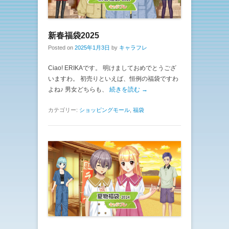
新春福袋2025
Posted on
2025年1月3日
by
キャラフレ
Ciao! ERIKAです。 明けましておめでとうござ
いますわ。 初売りといえば、恒例の福袋ですわ
よね♪ 男女どちらも、
続きを読む →
カテゴリー:
ショッピングモール
,
福袋