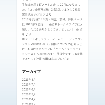
手加減無用！百メートル走
に
10月になりまし
た。4コマ企画再始動 | 2.5次元ではたらく社長
濱田功志 のブログ
より
2017修学旅行「千葉・埼玉・茨城」特集ページ
に
2017修学旅行 一条蜜希トーク＆ライブにお
越しいただきありがとうございました♪ | 一条 蜜
希
より
BIG UP! × キャラフレ「ゲームミュージックコン
テスト Autumn 2017」開催についてのお知らせ
に
BIG UP! × キャラフレ「ゲームミュージック
コンテスト Autumn 2017」開催中です | 2.5次元
ではたらく社長 濱田功志 のブログ
より
アーカイブ
2026年8月
2026年7月
2026年6月
2026年5月
2026年4月
2026年3月