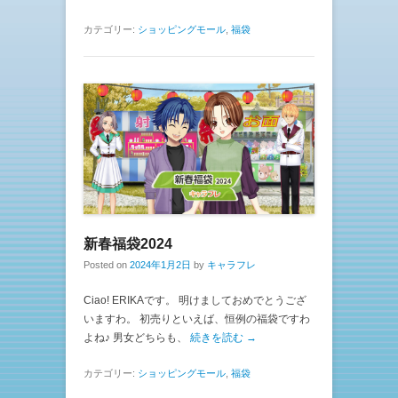
カテゴリー:
ショッピングモール
,
福袋
新春福袋2024
Posted on
2024年1月2日
by
キャラフレ
Ciao! ERIKAです。 明けましておめでとうござ
いますわ。 初売りといえば、恒例の福袋ですわ
よね♪ 男女どちらも、
続きを読む →
カテゴリー:
ショッピングモール
,
福袋