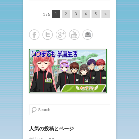
投稿ナビゲーション
1
2
3
4
5
»
1 / 5
検索する
人気の投稿とページ