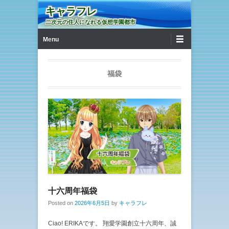
キャラフレ
二次元の住人になれる仮想学園都市
第1メニュー
コンテンツへ移動
Menu
福袋
十六周年福袋
Posted on
2026年6月5日
by
キャラフレ
Ciao! ERIKAです。 翔愛学園創立十六周年、誠