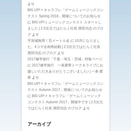
より
BIG UP! × キャラフレ「ゲームミュージックコン
テスト Spring 2018」開催についてのお知らせ
に
BIG UP!ミュージックコンテスト スタートし
ました | 2.5次元ではたらく社長 濱田功志 のブロ
グ
より
手加減無用！百メートル走
に
10月になりまし
た。4コマ企画再始動 | 2.5次元ではたらく社長
濱田功志 のブログ
より
2017修学旅行「千葉・埼玉・茨城」特集ページ
に
2017修学旅行 一条蜜希トーク＆ライブにお
越しいただきありがとうございました♪ | 一条 蜜
希
より
BIG UP! × キャラフレ「ゲームミュージックコン
テスト Autumn 2017」開催についてのお知らせ
に
BIG UP! × キャラフレ「ゲームミュージック
コンテスト Autumn 2017」開催中です | 2.5次元
ではたらく社長 濱田功志 のブログ
より
アーカイブ