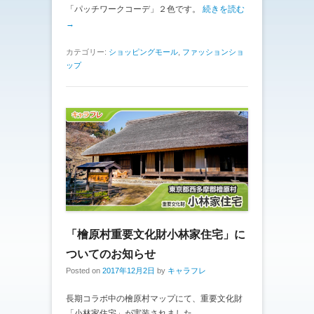
「パッチワークコーデ」２色です。
続きを読む
→
カテゴリー:
ショッピングモール
,
ファッションショ
ップ
「檜原村重要文化財小林家住宅」に
ついてのお知らせ
Posted on
2017年12月2日
by
キャラフレ
長期コラボ中の檜原村マップにて、重要文化財
「小林家住宅」が実装されました。