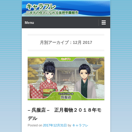
キャラフレ
二次元の住人になれる仮想学園都市
第1メニュー
コンテンツへ移動
Menu
月別アーカイブ：
12月 2017
– 呉服店 – 正月着物２０１８年モ
デル
Posted on
2017年12月31日
by
キャラフレ