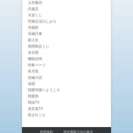
入学案内
呉服店
天使くじ
学園生活のしおり
学園祭
学園行事
新入生
期間限定くじ
未分類
機能説明
特集ページ
皐月祭
短編小説
福袋
翔愛学園へようこそ
翔愛祭
翔栄TV
道玄坂TV
頼まれごと
利用規約
特定商取引法の表示