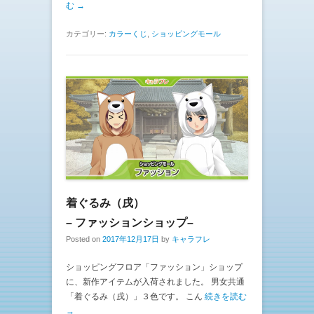
む →
カテゴリー:
カラーくじ
,
ショッピングモール
着ぐるみ（戌）
– ファッションショップ–
Posted on
2017年12月17日
by
キャラフレ
ショッピングフロア「ファッション」ショップ
に、新作アイテムが入荷されました。 男女共通
「着ぐるみ（戌）」３色です。 こん
続きを読む
→