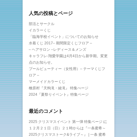
人気の投稿とページ
部活とサークル
イカラーくじ
「臨海学校イベント」についてのお知らせ
水着くじ 2017– 期間限定くじフロア –
– ヘアサロン –レディース＆メンズ
キャラフレ-翔愛学園は4月4日から新学期。変更
点のお知らせ。
プールビューティー（女性用）– テーマくじフ
ロア –
マーメイドカラーくじ
檜原村『天狗滝・綾滝』 特集ぺージ
2024『夏祭りイベント』特集ページ
最近のコメント
2025 クリスマスイベント 第一弾 特集ページ
に
１２月２１日（日）２１時からは『一条蜜希～
2025クリスマストーク&ライブ～』 | 一条 蜜希