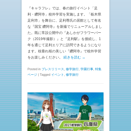
『キャラフレ』では、春の旅行イベント「足
利・鑁阿寺」校外学習を実施します。「栃木県
足利市」を舞台に、足利尊氏の居館として有名
な『国宝 鑁阿寺』を新撮でリニューアルしまし
た。既に常設公開中の『あしかがフラワーパー
ク（2019年撮影）』と『足利駅』を接続し、1
年を通じて足利エリアに訪問できるようになり
ます。枝垂れ桜の美しい『鑁阿寺』で校外学習
をお楽しみください。
続きを読む →
Posted in
プレスリリース
,
修学旅行
,
学園行事
,
特集
ページ
|
Tagged
イベント
,
修学旅行