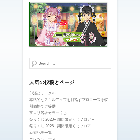
検索する
人気の投稿とページ
部活とサークル
本格的なスキルアップを目指すプロコースを特
別価格でご提供
夢ロリ浴衣カラーくじ
祭りくじ 2023– 期間限定くじフロア –
祭りくじ 2026– 期間限定くじフロア –
新着記事一覧
カレッジコース