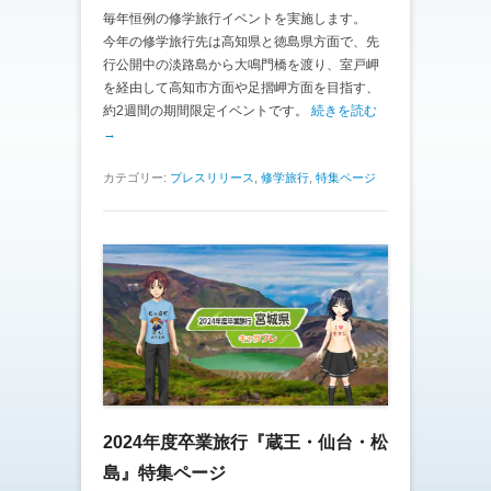
毎年恒例の修学旅行イベントを実施します。
今年の修学旅行先は高知県と徳島県方面で、先
行公開中の淡路島から大鳴門橋を渡り、室戸岬
を経由して高知市方面や足摺岬方面を目指す、
約2週間の期間限定イベントです。
続きを読む
→
カテゴリー:
プレスリリース
,
修学旅行
,
特集ページ
2024年度卒業旅行『蔵王・仙台・松
島』特集ページ