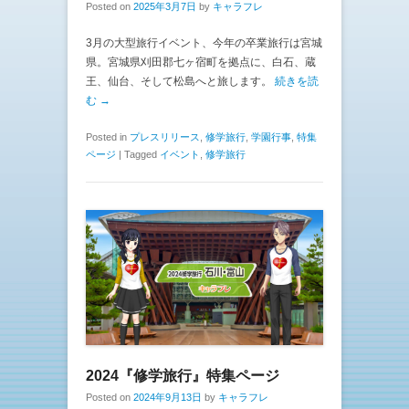
Posted on
2025年3月7日
by
キャラフレ
3月の大型旅行イベント、今年の卒業旅行は宮城
県。宮城県刈田郡七ヶ宿町を拠点に、白石、蔵
王、仙台、そして松島へと旅します。
続きを読
む →
Posted in
プレスリリース
,
修学旅行
,
学園行事
,
特集
ページ
|
Tagged
イベント
,
修学旅行
2024『修学旅行』特集ページ
Posted on
2024年9月13日
by
キャラフレ