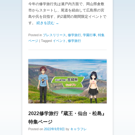
今年の修学旅行先は瀬戸内方面で、岡山県倉敷
市からスタートし、尾道を経由して広島県の宮
島や呉を目指す、約2週間の期間限定イベントで
す。
続きを読む →
Posted in
プレスリリース
,
修学旅行
,
学園行事
,
特集
ページ
|
Tagged
イベント
,
修学旅行
2022修学旅行『蔵王・仙台・松島』
特集ページ
Posted on
2022年9月9日
by
キャラフレ