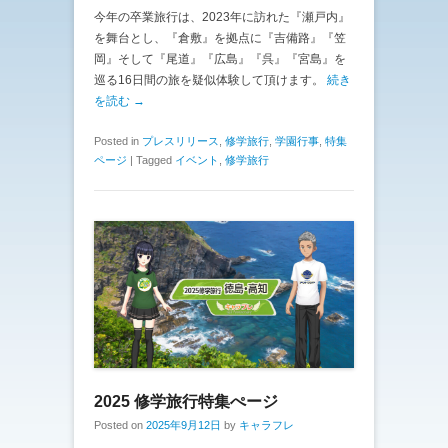
今年の卒業旅行は、2023年に訪れた『瀬戸内』
を舞台とし、『倉敷』を拠点に『吉備路』『笠
岡』そして『尾道』『広島』『呉』『宮島』を
巡る16日間の旅を疑似体験して頂けます。
続き
を読む →
Posted in
プレスリリース
,
修学旅行
,
学園行事
,
特集
ページ
|
Tagged
イベント
,
修学旅行
2025 修学旅行特集ぺージ
Posted on
2025年9月12日
by
キャラフレ