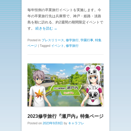
毎年恒例の卒業旅行イベントを実施します。今
年の卒業旅行先は兵庫県で、神戸・姫路・淡路
島を順に訪れる、約2週間の期間限定イベントで
す。
続きを読む →
Posted in
プレスリリース
,
修学旅行
,
学園行事
,
特集
ページ
|
Tagged
イベント
,
修学旅行
2023修学旅行『瀬戸内』特集ページ
Posted on
2023年9月8日
by
キャラフレ