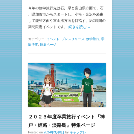
今年の修学旅行先は石川県と富山県方面で、石
川県加賀市からスタートし、小松・金沢を経由
して能登方面や富山湾方面を目指す、約2週間の
期間限定イベントです。
続きを読む →
カテゴリー:
イベント
,
プレスリリース
,
修学旅行
,
学
園行事
,
特集ページ
２０２３年度卒業旅行イベント『神
戸・姫路・淡路島』特集ページ
Posted on
2024年3月8日
by
キャラフレ