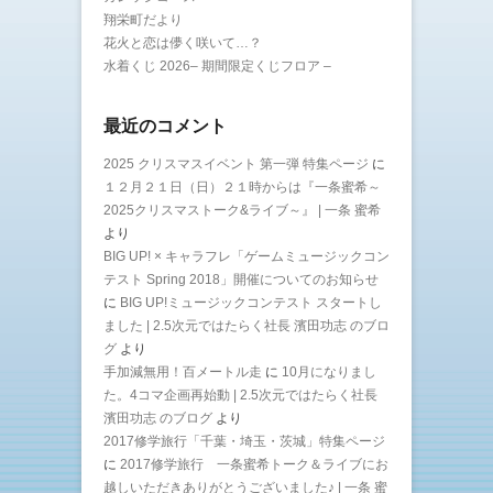
翔栄町だより
花火と恋は儚く咲いて…？
水着くじ 2026– 期間限定くじフロア –
最近のコメント
2025 クリスマスイベント 第一弾 特集ページ
に
１２月２１日（日）２１時からは『一条蜜希～
2025クリスマストーク&ライブ～』 | 一条 蜜希
より
BIG UP! × キャラフレ「ゲームミュージックコン
テスト Spring 2018」開催についてのお知らせ
に
BIG UP!ミュージックコンテスト スタートし
ました | 2.5次元ではたらく社長 濱田功志 のブロ
グ
より
手加減無用！百メートル走
に
10月になりまし
た。4コマ企画再始動 | 2.5次元ではたらく社長
濱田功志 のブログ
より
2017修学旅行「千葉・埼玉・茨城」特集ページ
に
2017修学旅行 一条蜜希トーク＆ライブにお
越しいただきありがとうございました♪ | 一条 蜜