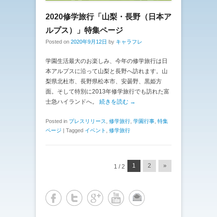
2020修学旅行「山梨・長野（日本ア
ルプス）」特集ページ
Posted on
2020年9月12日
by
キャラフレ
学園生活最大のお楽しみ、今年の修学旅行は日
本アルプスに沿って山梨と長野へ訪れます。山
梨県北杜市、長野県松本市、安曇野、黒姫方
面。そして特別に2013年修学旅行でも訪れた富
士急ハイランドへ。
続きを読む →
Posted in
プレスリリース
,
修学旅行
,
学園行事
,
特集
ページ
|
Tagged
イベント
,
修学旅行
投稿ナビゲーション
1
2
»
1 / 2