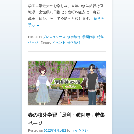
学園生活最大のお楽しみ、今年の修学旅行は宮
城県。宮城県刈田郡七ヶ宿町を拠点に、白石、
蔵王、仙台、そして松島へと旅します。
続きを
読む →
Posted in
プレスリリース
,
修学旅行
,
学園行事
,
特集
ページ
|
Tagged
イベント
,
修学旅行
春の校外学習「足利・鑁阿寺」特集
ページ
Posted on
2022年4月14日
by
キャラフレ