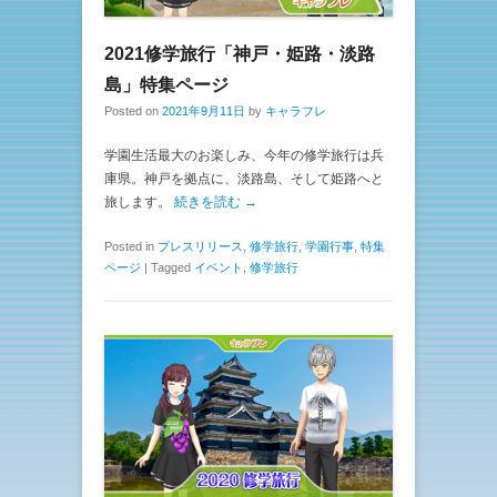
2021修学旅行「神戸・姫路・淡路
島」特集ページ
Posted on
2021年9月11日
by
キャラフレ
学園生活最大のお楽しみ、今年の修学旅行は兵
庫県。神戸を拠点に、淡路島、そして姫路へと
旅します。
続きを読む →
Posted in
プレスリリース
,
修学旅行
,
学園行事
,
特集
ページ
|
Tagged
イベント
,
修学旅行