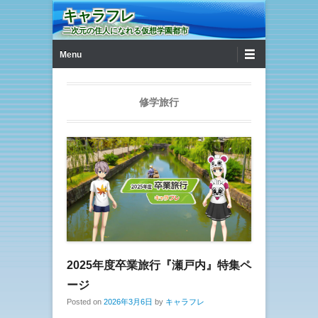
キャラフレ
二次元の住人になれる仮想学園都市
第1メニュー
コンテンツへ移動
Menu
修学旅行
2025年度卒業旅行『瀬戸内』特集ペ
ージ
Posted on
2026年3月6日
by
キャラフレ