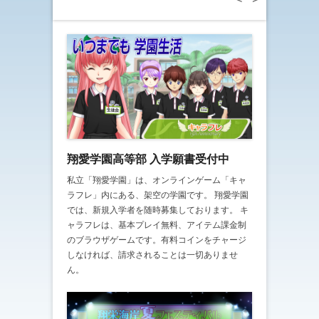
1
2
3
4
5
6
7
8
9
10
11
12
翔愛学園高等部 入学願書受付中
私立「翔愛学園」は、オンラインゲーム「キャ
ラフレ」内にある、架空の学園です。 翔愛学園
では、新規入学者を随時募集しております。 キ
ャラフレは、基本プレイ無料、アイテム課金制
のブラウザゲームです。有料コインをチャージ
しなければ、請求されることは一切ありませ
ん。