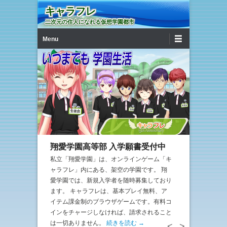
キャラフレ
二次元の住人になれる仮想学園都市
第1メニュー
コンテンツへ移動
Menu
翔愛学園高等部 入学願書受付中
私立「翔愛学園」は、オンラインゲーム「キ
ャラフレ」内にある、架空の学園です。 翔
愛学園では、新規入学者を随時募集しており
ます。 キャラフレは、基本プレイ無料、ア
イテム課金制のブラウザゲームです。有料コ
インをチャージしなければ、請求されること
は一切ありません。
続きを読む →
<
>