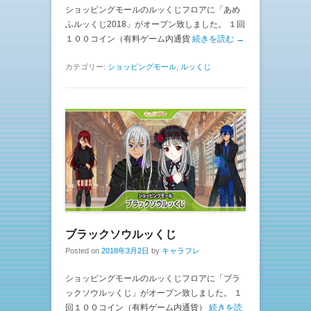
ショッピングモールのルッくじフロアに「あめ
ふルッくじ2018」がオープン致しました。 １回
１００コイン（有料ゲーム内通貨
続きを読む →
カテゴリー:
ショッピングモール
,
ルッくじ
ブラックソウルッくじ
Posted on
2018年3月2日
by
キャラフレ
ショッピングモールのルッくじフロアに「ブラ
ックソウルッくじ」がオープン致しました。 １
回１００コイン（有料ゲーム内通貨）
続きを読