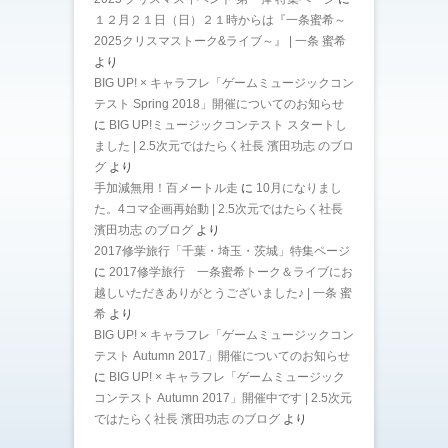
１２月２１日（日）２１時からは『一条蜜希～
2025クリスマストーク&ライブ～』 | 一条 蜜希
より
BIG UP! × キャラフレ「ゲームミュージックコン
テスト Spring 2018」開催についてのお知らせ
に
BIG UP!ミュージックコンテスト スタートし
ました | 2.5次元ではたらく社長 濱田功志 のブロ
グ
より
手加減無用！百メートル走
に
10月になりまし
た。4コマ企画再始動 | 2.5次元ではたらく社長
濱田功志 のブログ
より
2017修学旅行「千葉・埼玉・茨城」特集ページ
に
2017修学旅行 一条蜜希トーク＆ライブにお
越しいただきありがとうございました♪ | 一条 蜜
希
より
BIG UP! × キャラフレ「ゲームミュージックコン
テスト Autumn 2017」開催についてのお知らせ
に
BIG UP! × キャラフレ「ゲームミュージック
コンテスト Autumn 2017」開催中です | 2.5次元
ではたらく社長 濱田功志 のブログ
より