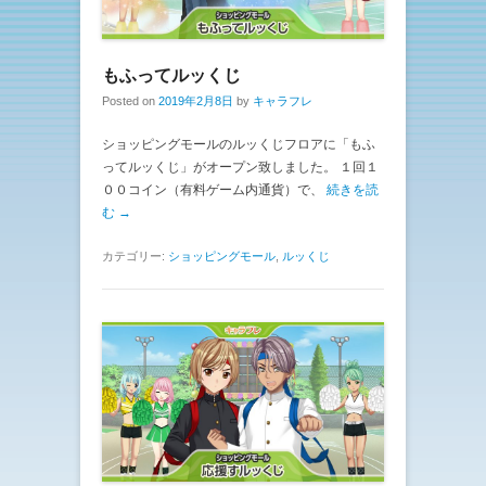
もふってルッくじ
Posted on
2019年2月8日
by
キャラフレ
ショッピングモールのルッくじフロアに「もふ
ってルッくじ」がオープン致しました。 １回１
００コイン（有料ゲーム内通貨）で、
続きを読
む →
カテゴリー:
ショッピングモール
,
ルッくじ