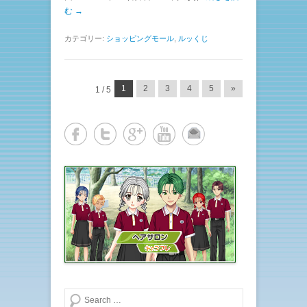
む →
カテゴリー:
ショッピングモール
,
ルッくじ
投稿ナビゲーション
1
2
3
4
5
»
1 / 5
検索する