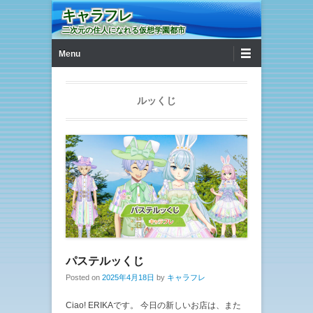
キャラフレ
二次元の住人になれる仮想学園都市
第1メニュー
コンテンツへ移動
Menu
ルッくじ
パステルッくじ
Posted on
2025年4月18日
by
キャラフレ
Ciao! ERIKAです。 今日の新しいお店は、また