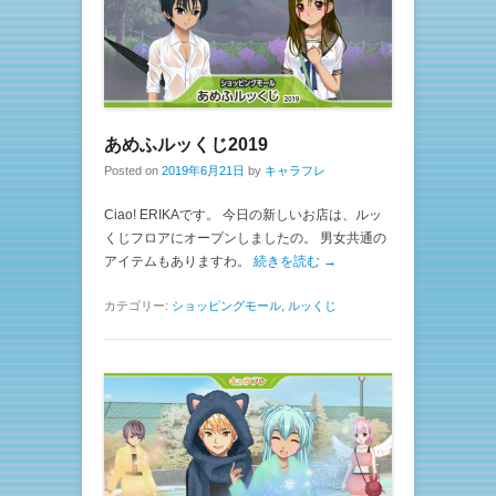
あめふルッくじ2019
Posted on
2019年6月21日
by
キャラフレ
Ciao! ERIKAです。 今日の新しいお店は、ルッ
くじフロアにオープンしましたの。 男女共通の
アイテムもありますわ。
続きを読む →
カテゴリー:
ショッピングモール
,
ルッくじ