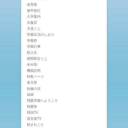
体育祭
修学旅行
入学案内
呉服店
天使くじ
学園生活のしおり
学園祭
学園行事
新入生
期間限定くじ
未分類
機能説明
特集ページ
皐月祭
短編小説
福袋
翔愛学園へようこそ
翔愛祭
翔栄TV
道玄坂TV
頼まれごと