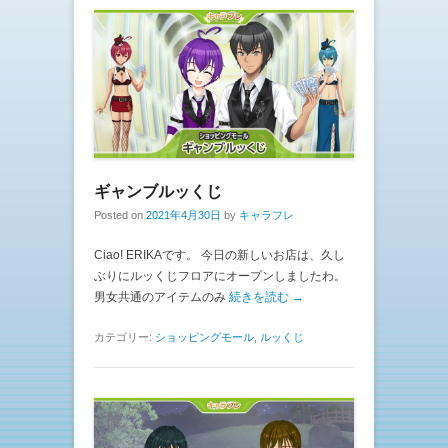
ギャンブルッくじ
Posted on
2021年4月30日
by
キャラフレ
Ciao! ERIKAです。 今日の新しいお店は、久し
ぶりにルッくじフロアにオープンしましたわ。
男女共通のアイテムのみ
続きを読む →
カテゴリー:
ショッピングモール
,
ルッくじ