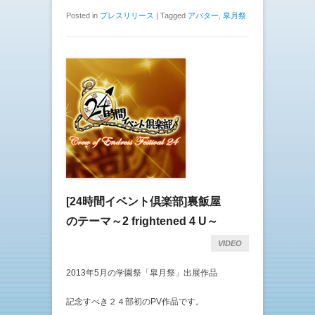
Posted in
プレスリリース
|
Tagged
アバター
,
皐月祭
[24時間イベント倶楽部]裏飯屋
のテーマ～2 frightened 4 U～
VIDEO
20­13年5月の学園祭「皐月祭」出展作品
記念すべき２４部初のPV作品です。