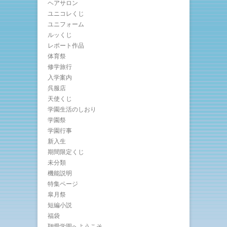
ヘアサロン
ユニコレくじ
ユニフォーム
ルッくじ
レポート作品
体育祭
修学旅行
入学案内
呉服店
天使くじ
学園生活のしおり
学園祭
学園行事
新入生
期間限定くじ
未分類
機能説明
特集ページ
皐月祭
短編小説
福袋
翔愛学園へようこそ