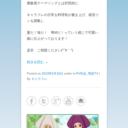
裏飯屋テーマソングとは対照的に
キャラフレの日常を料理長が書き上げ、鏡音リ
ンを調教し
夏だ！海だ！ 弩Mだ！っていう感じで可愛い
曲に仕上がっております！
是非 ご視聴ください(*´∀｀*)
続きを読む →
Posted on
2013年5月16日
under in
PV作品
,
翔栄TV
|
By
キャラフレ
.