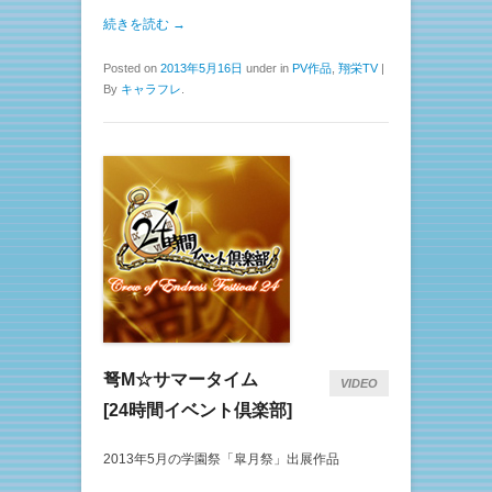
続きを読む →
Posted on
2013年5月16日
under in
PV作品
,
翔栄TV
|
By
キャラフレ
.
弩M☆サマータイム
VIDEO
[24時間イベント倶楽部]
2013年5月の学園祭「皐月祭」出展作品