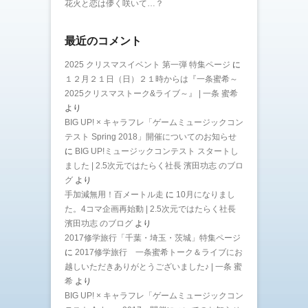
花火と恋は儚く咲いて…？
最近のコメント
2025 クリスマスイベント 第一弾 特集ページ
に
１２月２１日（日）２１時からは『一条蜜希～
2025クリスマストーク&ライブ～』 | 一条 蜜希
より
BIG UP! × キャラフレ「ゲームミュージックコン
テスト Spring 2018」開催についてのお知らせ
に
BIG UP!ミュージックコンテスト スタートし
ました | 2.5次元ではたらく社長 濱田功志 のブロ
グ
より
手加減無用！百メートル走
に
10月になりまし
た。4コマ企画再始動 | 2.5次元ではたらく社長
濱田功志 のブログ
より
2017修学旅行「千葉・埼玉・茨城」特集ページ
に
2017修学旅行 一条蜜希トーク＆ライブにお
越しいただきありがとうございました♪ | 一条 蜜
希
より
BIG UP! × キャラフレ「ゲームミュージックコン