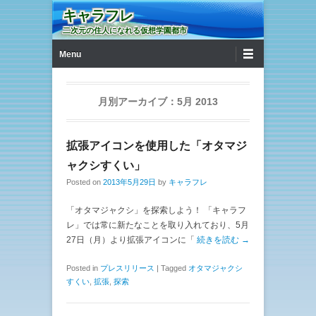
キャラフレ
二次元の住人になれる仮想学園都市
第1メニュー
コンテンツへ移動
Menu
月別アーカイブ：
5月 2013
拡張アイコンを使用した「オタマジ
ャクシすくい」
Posted on
2013年5月29日
by
キャラフレ
「オタマジャクシ」を探索しよう！ 「キャラフ
レ」では常に新たなことを取り入れており、5月
27日（月）より拡張アイコンに「
続きを読む →
Posted in
プレスリリース
|
Tagged
オタマジャクシ
すくい
,
拡張
,
探索