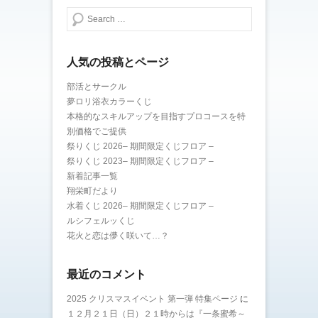
検索する
人気の投稿とページ
部活とサークル
夢ロリ浴衣カラーくじ
本格的なスキルアップを目指すプロコースを特
別価格でご提供
祭りくじ 2026– 期間限定くじフロア –
祭りくじ 2023– 期間限定くじフロア –
新着記事一覧
翔栄町だより
水着くじ 2026– 期間限定くじフロア –
ルシフェルッくじ
花火と恋は儚く咲いて…？
最近のコメント
2025 クリスマスイベント 第一弾 特集ページ
に
１２月２１日（日）２１時からは『一条蜜希～