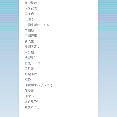
修学旅行
入学案内
呉服店
天使くじ
学園生活のしおり
学園祭
学園行事
新入生
期間限定くじ
未分類
機能説明
特集ページ
皐月祭
短編小説
福袋
翔愛学園へようこそ
翔愛祭
翔栄TV
道玄坂TV
頼まれごと