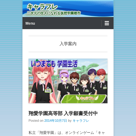
キャラフレ
二次元の住人になれる仮想学園都市
第1メニュー
コンテンツへ移動
Menu
入学案内
翔愛学園高等部 入学願書受付中
Posted on
2014年10月7日
by
キャラフレ
私立「翔愛学園」は、オンラインゲーム「キャ