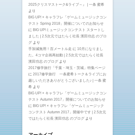
2025クリスマストーク&ライブ～』 | 一条 蜜希
より
BIG UP! × キャラフレ「ゲームミュージックコン
テスト Spring 2018」開催についてのお知らせ
に
BIG UP!ミュージックコンテスト スタートし
ました | 2.5次元ではたらく社長 濱田功志 のブロ
グ
より
手加減無用！百メートル走
に
10月になりまし
た。4コマ企画再始動 | 2.5次元ではたらく社長
濱田功志 のブログ
より
2017修学旅行「千葉・埼玉・茨城」特集ページ
に
2017修学旅行 一条蜜希トーク＆ライブにお
越しいただきありがとうございました♪ | 一条 蜜
希
より
BIG UP! × キャラフレ「ゲームミュージックコン
テスト Autumn 2017」開催についてのお知らせ
に
BIG UP! × キャラフレ「ゲームミュージック
コンテスト Autumn 2017」開催中です | 2.5次元
ではたらく社長 濱田功志 のブログ
より
アーカイブ