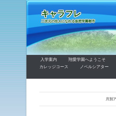
キャラフレ
二次元の住人になれる仮想学園都市
第1メニュー
コンテンツへ移動
入学案内
翔愛学園へようこそ
カレッジコース
ノベルシアター
月別