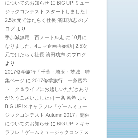
についてのお知らせ
に
BIG UP!ミュー
ジックコンテスト スタートしました |
2.5次元ではたらく社長 濱田功志 のブ
ログ
より
手加減無用！百メートル走
に
10月に
なりました。4コマ企画再始動 | 2.5次
元ではたらく社長 濱田功志 のブログ
より
2017修学旅行「千葉・埼玉・茨城」特
集ページ
に
2017修学旅行 一条蜜希
トーク＆ライブにお越しいただきあり
がとうございました♪ | 一条 蜜希
より
BIG UP! × キャラフレ「ゲームミュー
ジックコンテスト Autumn 2017」開催
についてのお知らせ
に
BIG UP! × キャ
ラフレ「ゲームミュージックコンテス