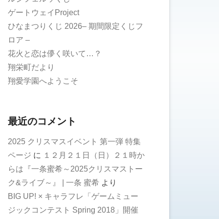
ゲートウェイProject
ひなまつりくじ 2026– 期間限定くじフ
ロア –
花火と恋は儚く咲いて…？
翔栄町だより
翔愛学園へようこそ
最近のコメント
2025 クリスマスイベント 第一弾 特集
ページ
に
１２月２１日（日）２１時か
らは『一条蜜希～2025クリスマストー
ク&ライブ～』 | 一条 蜜希
より
BIG UP! × キャラフレ「ゲームミュー
ジックコンテスト Spring 2018」開催