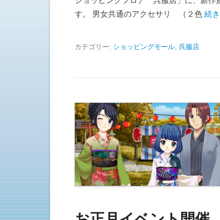
ショッピングフロア「呉服店」に、新作
す。 男女共通のアクセサリ （２色
続き
カテゴリー:
ショッピングモール
,
呉服店
お正月イベント開催