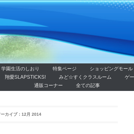
学園生活のしおり
特集ページ
ショッピングモール
翔愛SLAPSTICKS!
みど☆すくクラスルーム
ゲー
通販コーナー
全ての記事
アーカイブ：
12月 2014