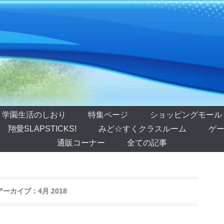
学園生活のしおり
特集ページ
ショッピングモール
翔愛SLAPSTICKS!
みど☆すくクラスルーム
ゲー
通販コーナー
全ての記事
アーカイブ：
4月 2018