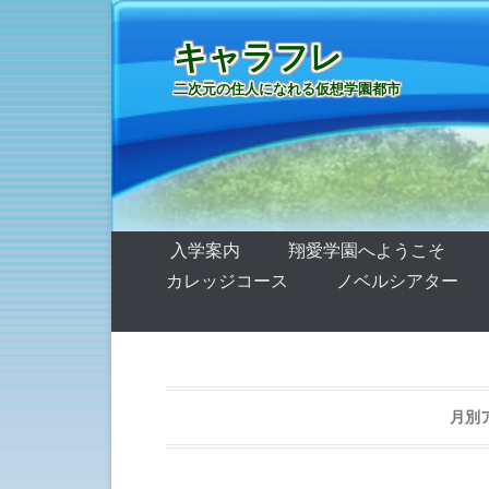
キャラフレ
二次元の住人になれる仮想学園都市
第1メニュー
コンテンツへ移動
入学案内
翔愛学園へようこそ
カレッジコース
ノベルシアター
月別