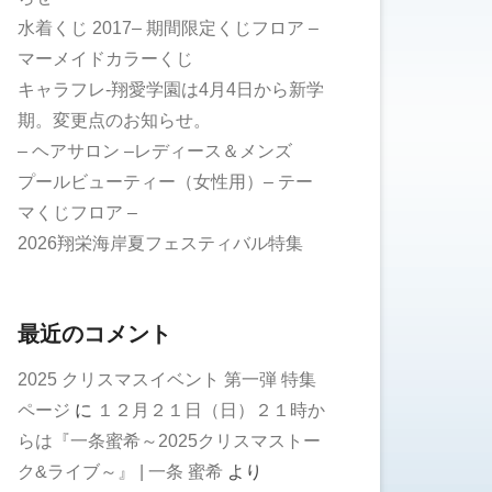
水着くじ 2017– 期間限定くじフロア –
マーメイドカラーくじ
キャラフレ-翔愛学園は4月4日から新学
期。変更点のお知らせ。
– ヘアサロン –レディース＆メンズ
プールビューティー（女性用）– テー
マくじフロア –
2026翔栄海岸夏フェスティバル特集
最近のコメント
2025 クリスマスイベント 第一弾 特集
ページ
に
１２月２１日（日）２１時か
らは『一条蜜希～2025クリスマストー
ク&ライブ～』 | 一条 蜜希
より