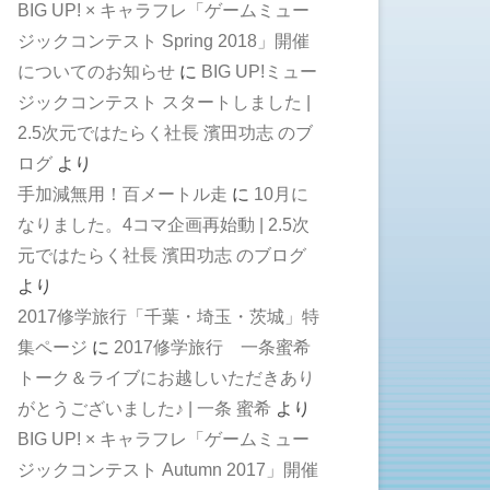
BIG UP! × キャラフレ「ゲームミュー
ジックコンテスト Spring 2018」開催
についてのお知らせ
に
BIG UP!ミュー
ジックコンテスト スタートしました |
2.5次元ではたらく社長 濱田功志 のブ
ログ
より
手加減無用！百メートル走
に
10月に
なりました。4コマ企画再始動 | 2.5次
元ではたらく社長 濱田功志 のブログ
より
2017修学旅行「千葉・埼玉・茨城」特
集ページ
に
2017修学旅行 一条蜜希
トーク＆ライブにお越しいただきあり
がとうございました♪ | 一条 蜜希
より
BIG UP! × キャラフレ「ゲームミュー
ジックコンテスト Autumn 2017」開催