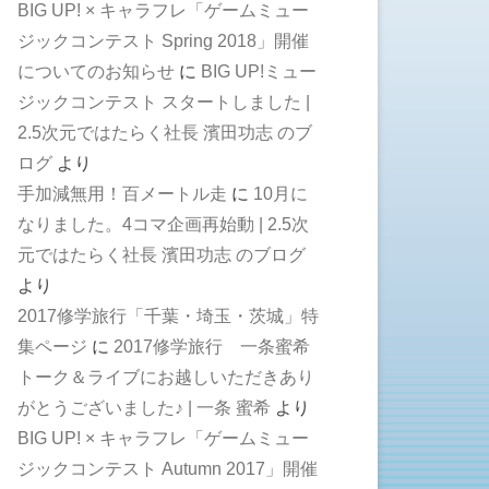
BIG UP! × キャラフレ「ゲームミュー
ジックコンテスト Spring 2018」開催
についてのお知らせ
に
BIG UP!ミュー
ジックコンテスト スタートしました |
2.5次元ではたらく社長 濱田功志 のブ
ログ
より
手加減無用！百メートル走
に
10月に
なりました。4コマ企画再始動 | 2.5次
元ではたらく社長 濱田功志 のブログ
より
2017修学旅行「千葉・埼玉・茨城」特
集ページ
に
2017修学旅行 一条蜜希
トーク＆ライブにお越しいただきあり
がとうございました♪ | 一条 蜜希
より
BIG UP! × キャラフレ「ゲームミュー
ジックコンテスト Autumn 2017」開催