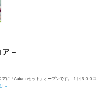
ア –
アに「Autumnセット」オープンです。 １回３００コ
む →