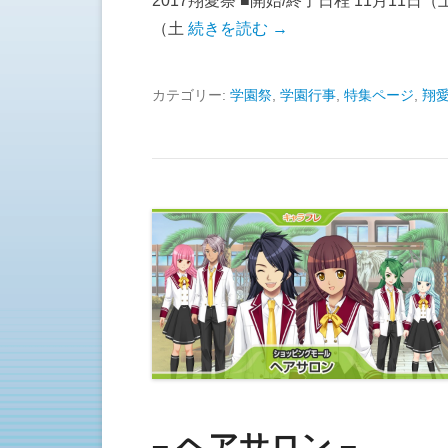
2017翔愛祭 ■開始/終了日程 11月11日（土
（土
続きを読む →
カテゴリー:
学園祭
,
学園行事
,
特集ページ
,
翔
– ヘアサロン –