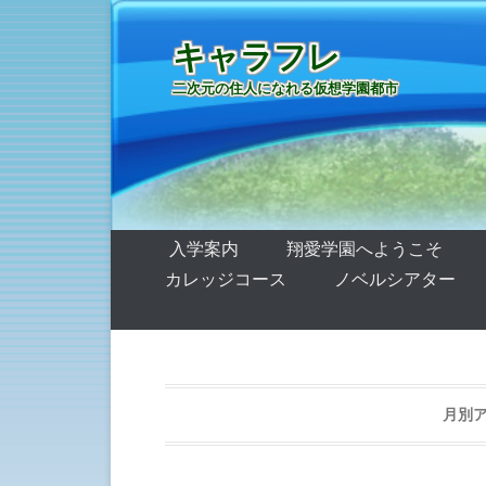
キャラフレ
二次元の住人になれる仮想学園都市
第1メニュー
コンテンツへ移動
入学案内
翔愛学園へようこそ
カレッジコース
ノベルシアター
月別