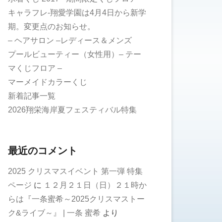
キャラフレ-翔愛学園は4月4日から新学
期。変更点のお知らせ。
– ヘアサロン –レディース＆メンズ
プールビューティー（女性用）– テー
マくじフロア –
マーメイドカラーくじ
新着記事一覧
2026翔栄海岸夏フェスティバル特集
最近のコメント
2025 クリスマスイベント 第一弾 特集
ページ
に
１２月２１日（日）２１時か
らは『一条蜜希～2025クリスマストー
ク&ライブ～』 | 一条 蜜希
より