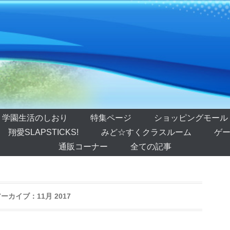
学園生活のしおり
特集ページ
ショッピングモール
翔愛SLAPSTICKS!
みど☆すくクラスルーム
ゲー
通販コーナー
全ての記事
アーカイブ：
11月 2017