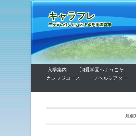
キャラフレ
二次元の住人になれる仮想学園都市
第1メニュー
コンテンツへ移動
入学案内
翔愛学園へようこそ
カレッジコース
ノベルシアター
月別