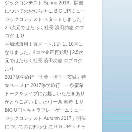
ジックコンテスト Spring 2018」開催
についてのお知らせ
に
BIG UP!ミュー
ジックコンテスト スタートしました |
2.5次元ではたらく社長 濱田功志 のブ
ログ
より
手加減無用！百メートル走
に
10月に
なりました。4コマ企画再始動 | 2.5次
元ではたらく社長 濱田功志 のブログ
より
2017修学旅行「千葉・埼玉・茨城」特
集ページ
に
2017修学旅行 一条蜜希
トーク＆ライブにお越しいただきあり
がとうございました♪ | 一条 蜜希
より
BIG UP! × キャラフレ「ゲームミュー
ジックコンテスト Autumn 2017」開催
についてのお知らせ
に
BIG UP! × キャ