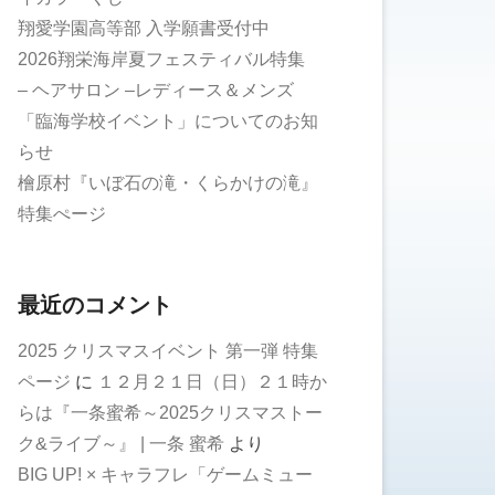
翔愛学園高等部 入学願書受付中
2026翔栄海岸夏フェスティバル特集
– ヘアサロン –レディース＆メンズ
「臨海学校イベント」についてのお知
らせ
檜原村『いぼ石の滝・くらかけの滝』
特集ぺージ
最近のコメント
2025 クリスマスイベント 第一弾 特集
ページ
に
１２月２１日（日）２１時か
らは『一条蜜希～2025クリスマストー
ク&ライブ～』 | 一条 蜜希
より
BIG UP! × キャラフレ「ゲームミュー