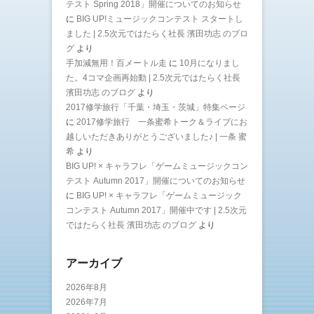
テスト Spring 2018」開催についてのお知らせ
に
BIG UP!ミュージックコンテスト スタートし
ました | 2.5次元ではたらく社長 濱田功志 のブロ
グ
より
手加減無用！百メートル走
に
10月になりまし
た。4コマ企画再始動 | 2.5次元ではたらく社長
濱田功志 のブログ
より
2017修学旅行「千葉・埼玉・茨城」特集ページ
に
2017修学旅行 一条蜜希トーク＆ライブにお
越しいただきありがとうございました♪ | 一条 蜜
希
より
BIG UP! × キャラフレ「ゲームミュージックコン
テスト Autumn 2017」開催についてのお知らせ
に
BIG UP! × キャラフレ「ゲームミュージック
コンテスト Autumn 2017」開催中です | 2.5次元
ではたらく社長 濱田功志 のブログ
より
アーカイブ
2026年8月
2026年7月