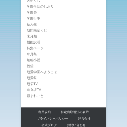
天使くじ
学園生活のしおり
学園祭
学園行事
新入生
期間限定くじ
未分類
機能説明
特集ページ
皐月祭
短編小説
福袋
翔愛学園へようこそ
翔愛祭
翔栄TV
道玄坂TV
頼まれごと
利用規約
特定商取引法の表示
プライバシーポリシー
運営会社
公式ブログ
お問い合わせ