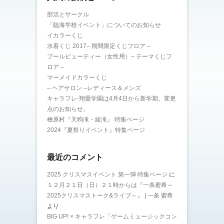
部活とサークル
「臨海学校イベント」についてのお知らせ
イカラーくじ
水着くじ 2017– 期間限定くじフロア –
プールビューティー（女性用）– テーマくじフ
ロア –
マーメイドカラーくじ
– ヘアサロン –レディース＆メンズ
キャラフレ-翔愛学園は4月4日から新学期。変更
点のお知らせ。
檜原村『天狗滝・綾滝』 特集ぺージ
2024『夏祭りイベント』特集ページ
最近のコメント
2025 クリスマスイベント 第一弾 特集ページ
に
１２月２１日（日）２１時からは『一条蜜希～
2025クリスマストーク&ライブ～』 | 一条 蜜希
より
BIG UP! × キャラフレ「ゲームミュージックコン