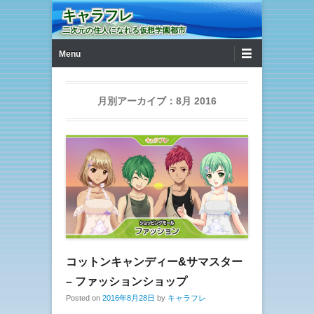
キャラフレ
二次元の住人になれる仮想学園都市
第1メニュー
コンテンツへ移動
Menu
月別アーカイブ：
8月 2016
コットンキャンディー&サマスター
– ファッションショップ
Posted on
2016年8月28日
by
キャラフレ