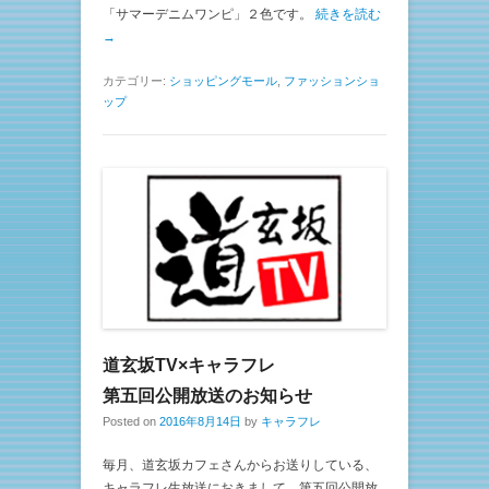
「サマーデニムワンピ」２色です。
続きを読む
→
カテゴリー:
ショッピングモール
,
ファッションショ
ップ
道玄坂TV×キャラフレ
第五回公開放送のお知らせ
Posted on
2016年8月14日
by
キャラフレ
毎月、道玄坂カフェさんからお送りしている、
キャラフレ生放送におきまして、第五回公開放