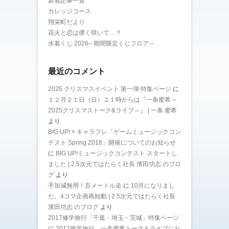
新着記事一覧
カレッジコース
翔栄町だより
花火と恋は儚く咲いて…？
水着くじ 2026– 期間限定くじフロア –
最近のコメント
2025 クリスマスイベント 第一弾 特集ページ
に
１２月２１日（日）２１時からは『一条蜜希～
2025クリスマストーク&ライブ～』 | 一条 蜜希
より
BIG UP! × キャラフレ「ゲームミュージックコン
テスト Spring 2018」開催についてのお知らせ
に
BIG UP!ミュージックコンテスト スタートし
ました | 2.5次元ではたらく社長 濱田功志 のブロ
グ
より
手加減無用！百メートル走
に
10月になりまし
た。4コマ企画再始動 | 2.5次元ではたらく社長
濱田功志 のブログ
より
2017修学旅行「千葉・埼玉・茨城」特集ページ
に
2017修学旅行 一条蜜希トーク＆ライブにお