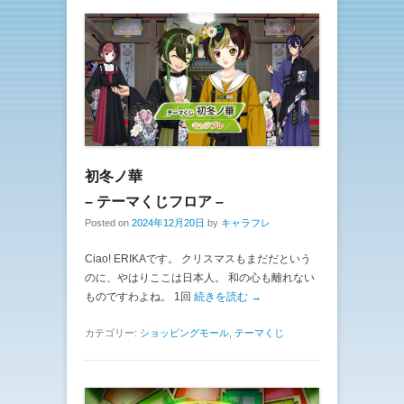
初冬ノ華
– テーマくじフロア –
Posted on
2024年12月20日
by
キャラフレ
Ciao! ERIKAです。 クリスマスもまだだという
のに、やはりここは日本人。 和の心も離れない
ものですわよね。 1回
続きを読む →
カテゴリー:
ショッピングモール
,
テーマくじ