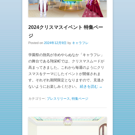
2024クリスマスイベント 特集ペー
ジ
Posted on
2024年12月9日
by
キャラフレ
学園祭の熱気が冷めやらぬなか「キャラフレ」
の舞台である翔栄町では、クリスマスムードが
高まってきました。これから毎週のようにクリ
スマスをテーマにしたイベントが開催されま
す。それぞれ期間限定となりますので、見逃さ
ないようにお楽しみください。
続きを読む →
カテゴリー:
プレスリリース
,
特集ページ