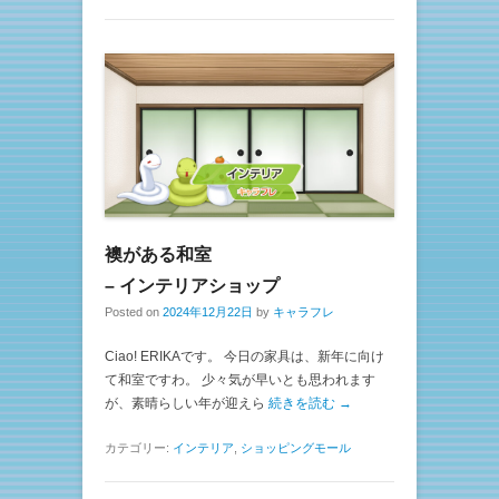
襖がある和室
– インテリアショップ
Posted on
2024年12月22日
by
キャラフレ
Ciao! ERIKAです。 今日の家具は、新年に向け
て和室ですわ。 少々気が早いとも思われます
が、素晴らしい年が迎えら
続きを読む →
カテゴリー:
インテリア
,
ショッピングモール