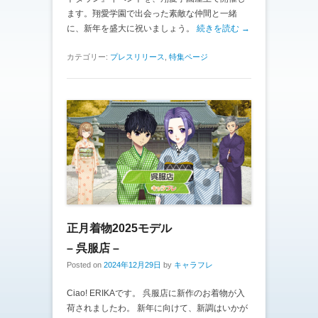
ます。翔愛学園で出会った素敵な仲間と一緒
に、新年を盛大に祝いましょう。
続きを読む →
カテゴリー:
プレスリリース
,
特集ページ
正月着物2025モデル
– 呉服店 –
Posted on
2024年12月29日
by
キャラフレ
Ciao! ERIKAです。 呉服店に新作のお着物が入
荷されましたわ。 新年に向けて、新調はいかが