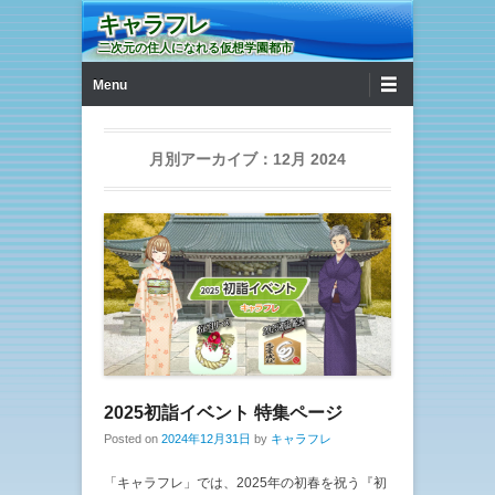
キャラフレ
二次元の住人になれる仮想学園都市
第1メニュー
コンテンツへ移動
Menu
月別アーカイブ：
12月 2024
2025初詣イベント 特集ページ
Posted on
2024年12月31日
by
キャラフレ
「キャラフレ」では、2025年の初春を祝う『初