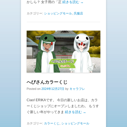
かしら？ 女子用の「正
続きを読む →
カテゴリー:
ショッピングモール
,
呉服店
へびさんカラーくじ
Posted on
2024年12月27日
by
キャラフレ
Ciao! ERIKAです。 今日の新しいお店は、カラ
ーくじショップにオープンしましたわ。 もうす
ぐ新しい年がやってきま
続きを読む →
カテゴリー:
カラーくじ
,
ショッピングモール