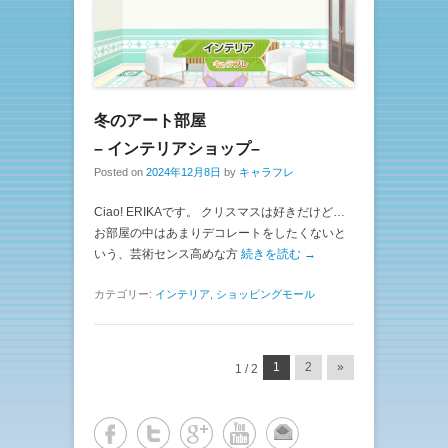
冬のアート部屋
– インテリアショップ–
Posted on
2024年12月8日
by
キャラフレ
Ciao! ERIKAです。 クリスマスは好きだけど…
お部屋の中はあまりデコレートをしたくないと
いう、芸術センス高めな方
続きを読む →
カテゴリー:
インテリア
,
ショッピングモール
投稿ナビゲーション
1
2
»
1 / 2