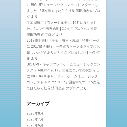
に
BIG UP!ミュージックコンテスト スタートし
ました | 2.5次元ではたらく社長 濱田功志 のブロ
グ
より
手加減無用！百メートル走
に
10月になりまし
た。4コマ企画再始動 | 2.5次元ではたらく社長
濱田功志 のブログ
より
2017修学旅行「千葉・埼玉・茨城」特集ページ
に
2017修学旅行 一条蜜希トーク＆ライブにお
越しいただきありがとうございました♪ | 一条 蜜
希
より
BIG UP! × キャラフレ「ゲームミュージックコン
テスト Autumn 2017」開催についてのお知らせ
に
BIG UP! × キャラフレ「ゲームミュージック
コンテスト Autumn 2017」開催中です | 2.5次元
ではたらく社長 濱田功志 のブログ
より
アーカイブ
2026年8月
2026年7月
2026年6月