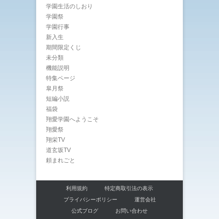
学園生活のしおり
学園祭
学園行事
新入生
期間限定くじ
未分類
機能説明
特集ページ
皐月祭
短編小説
福袋
翔愛学園へようこそ
翔愛祭
翔栄TV
道玄坂TV
頼まれごと
利用規約
特定商取引法の表示
プライバシーポリシー
運営会社
公式ブログ
お問い合わせ