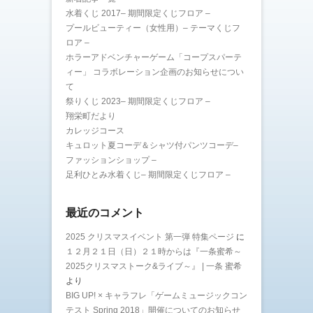
水着くじ 2017– 期間限定くじフロア –
プールビューティー（女性用）– テーマくじフ
ロア –
ホラーアドベンチャーゲーム「コープスパーテ
ィー」 コラボレーション企画のお知らせについ
て
祭りくじ 2023– 期間限定くじフロア –
翔栄町だより
カレッジコース
キュロット夏コーデ＆シャツ付パンツコーデ–
ファッションショップ –
足利ひとみ水着くじ– 期間限定くじフロア –
最近のコメント
2025 クリスマスイベント 第一弾 特集ページ
に
１２月２１日（日）２１時からは『一条蜜希～
2025クリスマストーク&ライブ～』 | 一条 蜜希
より
BIG UP! × キャラフレ「ゲームミュージックコン
テスト Spring 2018」開催についてのお知らせ