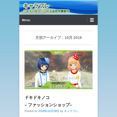
キャラフレ
二次元の住人になれる仮想学園都市
第1メニュー
コンテンツへ移動
Menu
月別アーカイブ：
10月 2018
ドキドキノコ
– ファッションショップ–
Posted on
2018年10月28日
by
キャラフレ