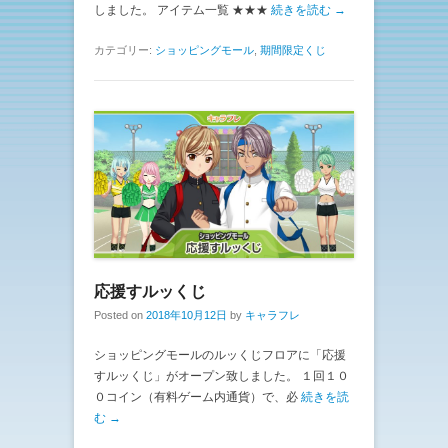
しました。 アイテム一覧 ★★★
続きを読む →
カテゴリー:
ショッピングモール
,
期間限定くじ
応援すルッくじ
Posted on
2018年10月12日
by
キャラフレ
ショッピングモールのルッくじフロアに「応援
すルッくじ」がオープン致しました。 １回１０
０コイン（有料ゲーム内通貨）で、必
続きを読
む →