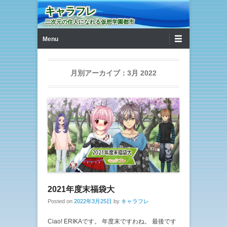
キャラフレ
二次元の住人になれる仮想学園都市
第1メニュー
コンテンツへ移動
Menu
月別アーカイブ：
3月 2022
2021年度末福袋大
Posted on
2022年3月25日
by
キャラフレ
Ciao! ERIKAです。 年度末ですわね。 最後です