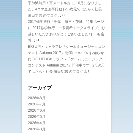
手加減無用！百メートル走
に
10月になりまし
た。4コマ企画再始動 | 2.5次元ではたらく社長
濱田功志 のブログ
より
2017修学旅行「千葉・埼玉・茨城」特集ページ
に
2017修学旅行 一条蜜希トーク＆ライブにお
越しいただきありがとうございました♪ | 一条 蜜
希
より
BIG UP! × キャラフレ「ゲームミュージックコン
テスト Autumn 2017」開催についてのお知らせ
に
BIG UP! × キャラフレ「ゲームミュージック
コンテスト Autumn 2017」開催中です | 2.5次元
ではたらく社長 濱田功志 のブログ
より
アーカイブ
2026年8月
2026年7月
2026年6月
2026年5月
2026年4月
2026年3月