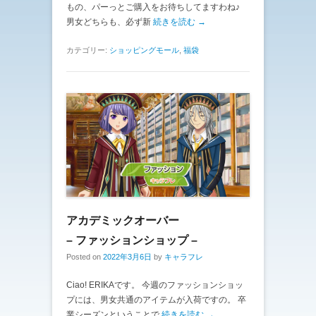
もの、パーっとご購入をお待ちしてますわね♪
男女どちらも、必ず新
続きを読む →
カテゴリー:
ショッピングモール
,
福袋
アカデミックオーバー
– ファッションショップ –
Posted on
2022年3月6日
by
キャラフレ
Ciao! ERIKAです。 今週のファッションショッ
プには、男女共通のアイテムが入荷ですの。 卒
業シーズンということで
続きを読む →