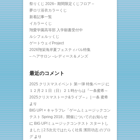
祭りくじ 2026– 期間限定くじフロア –
夢ロリ浴衣カラーくじ
新着記事一覧
イカラーくじ
翔愛学園高等部 入学願書受付中
ルシフェルッくじ
ゲートウェイProject
2026翔栄海岸夏フェスティバル特集
– ヘアサロン –レディース＆メンズ
最近のコメント
2025 クリスマスイベント 第一弾 特集ページ
に
１２月２１日（日）２１時からは『一条蜜希～
2025クリスマストーク&ライブ～』 | 一条 蜜希
より
BIG UP! × キャラフレ「ゲームミュージックコン
テスト Spring 2018」開催についてのお知らせ
に
BIG UP!ミュージックコンテスト スタートし
ました | 2.5次元ではたらく社長 濱田功志 のブロ
グ
より