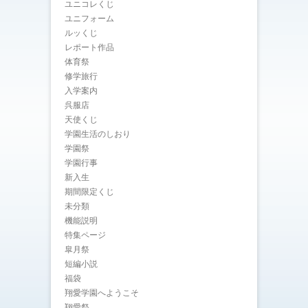
ユニコレくじ
ユニフォーム
ルッくじ
レポート作品
体育祭
修学旅行
入学案内
呉服店
天使くじ
学園生活のしおり
学園祭
学園行事
新入生
期間限定くじ
未分類
機能説明
特集ページ
皐月祭
短編小説
福袋
翔愛学園へようこそ
翔愛祭