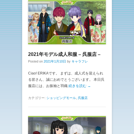
2021年モデル成人和服 – 呉服店 –
Posted on
2021年1月10日
by
キャラフレ
Ciao! ERIKAです。 まずは、成人式を迎えられ
る皆さん、誠におめでとうございます。 本日呉
服店には、お振袖と羽織
続きを読む →
カテゴリー:
ショッピングモール
,
呉服店