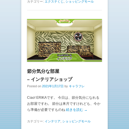
カテゴリー:
エクステくじ
,
ショッピングモール
節分気分な部屋
– インテリアショップ
Posted on
2021年1月17日
by
キャラフレ
Ciao! ERIKAです。 今日は、節分気分になれる
お部屋ですわ。 節分は来月ですけれども、今か
ら準備が必要ですものね
続きを読む →
カテゴリー:
インテリア
,
ショッピングモール