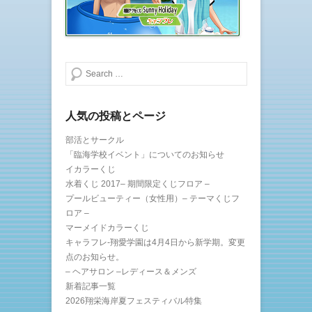
検索する
人気の投稿とページ
部活とサークル
「臨海学校イベント」についてのお知らせ
イカラーくじ
水着くじ 2017– 期間限定くじフロア –
プールビューティー（女性用）– テーマくじフ
ロア –
マーメイドカラーくじ
キャラフレ-翔愛学園は4月4日から新学期。変更
点のお知らせ。
– ヘアサロン –レディース＆メンズ
新着記事一覧
2026翔栄海岸夏フェスティバル特集