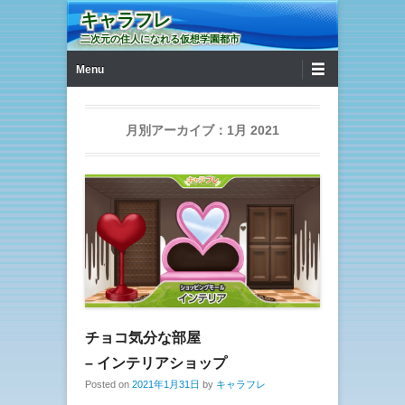
キャラフレ
二次元の住人になれる仮想学園都市
第1メニュー
コンテンツへ移動
Menu
月別アーカイブ：
1月 2021
チョコ気分な部屋
– インテリアショップ
Posted on
2021年1月31日
by
キャラフレ