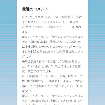
最近のコメント
2025 クリスマスイベント 第一弾 特集ページ
に
１２月２１日（日）２１時からは『一条蜜希～
2025クリスマストーク&ライブ～』 | 一条 蜜希
より
BIG UP! × キャラフレ「ゲームミュージックコン
テスト Spring 2018」開催についてのお知らせ
に
BIG UP!ミュージックコンテスト スタートし
ました | 2.5次元ではたらく社長 濱田功志 のブロ
グ
より
手加減無用！百メートル走
に
10月になりまし
た。4コマ企画再始動 | 2.5次元ではたらく社長
濱田功志 のブログ
より
2017修学旅行「千葉・埼玉・茨城」特集ページ
に
2017修学旅行 一条蜜希トーク＆ライブにお
越しいただきありがとうございました♪ | 一条 蜜
希
より
BIG UP! × キャラフレ「ゲームミュージックコン
テスト Autumn 2017」開催についてのお知らせ