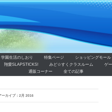
学園生活のしおり
特集ページ
ショッピングモール
翔愛SLAPSTICKS!
みど☆すくクラスルーム
ゲー
通販コーナー
全ての記事
アーカイブ：
2月 2016