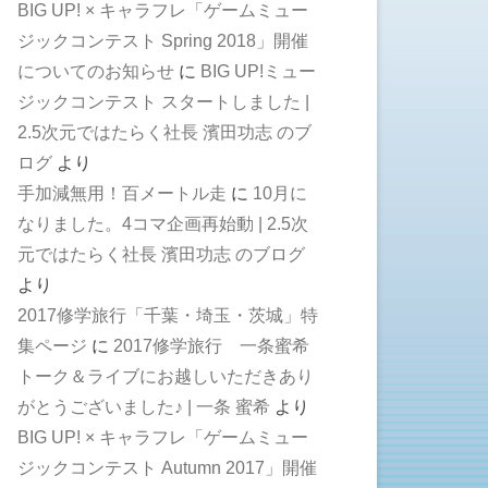
BIG UP! × キャラフレ「ゲームミュー
ジックコンテスト Spring 2018」開催
についてのお知らせ
に
BIG UP!ミュー
ジックコンテスト スタートしました |
2.5次元ではたらく社長 濱田功志 のブ
ログ
より
手加減無用！百メートル走
に
10月に
なりました。4コマ企画再始動 | 2.5次
元ではたらく社長 濱田功志 のブログ
より
2017修学旅行「千葉・埼玉・茨城」特
集ページ
に
2017修学旅行 一条蜜希
トーク＆ライブにお越しいただきあり
がとうございました♪ | 一条 蜜希
より
BIG UP! × キャラフレ「ゲームミュー
ジックコンテスト Autumn 2017」開催