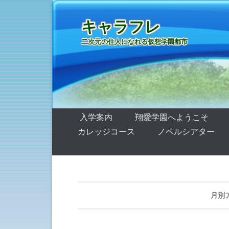
キャラフレ
二次元の住人になれる仮想学園都市
第1メニュー
コンテンツへ移動
入学案内
翔愛学園へようこそ
カレッジコース
ノベルシアター
月別