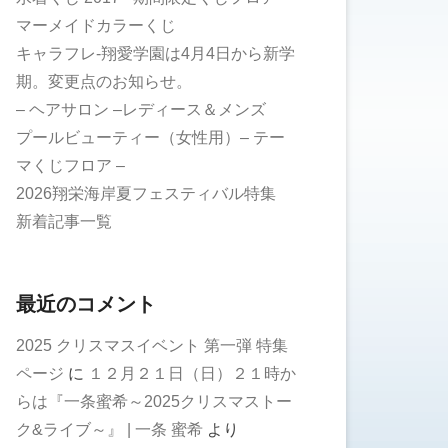
マーメイドカラーくじ
キャラフレ-翔愛学園は4月4日から新学
期。変更点のお知らせ。
– ヘアサロン –レディース＆メンズ
プールビューティー（女性用）– テー
マくじフロア –
2026翔栄海岸夏フェスティバル特集
新着記事一覧
最近のコメント
2025 クリスマスイベント 第一弾 特集
ページ
に
１２月２１日（日）２１時か
らは『一条蜜希～2025クリスマストー
ク&ライブ～』 | 一条 蜜希
より