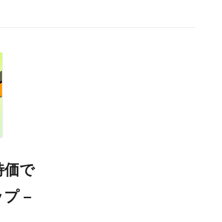
を特価で
プ –