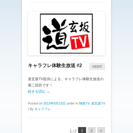
キャラフレ体験生放送 #2
VIDEO
道玄坂TV提供による、キャラフレ体験生放送の
第二回目です！
続きを読む →
Posted on
2013年8月15日
under in
翔栄TV
,
道玄坂TV
|
By
キャラフレ
.
投稿ナビゲーション
1
2
»
1 / 2