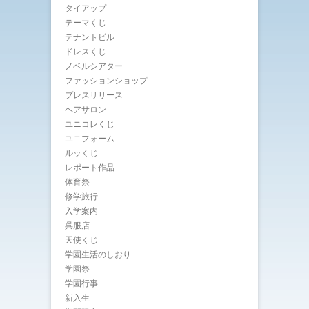
タイアップ
テーマくじ
テナントビル
ドレスくじ
ノベルシアター
ファッションショップ
プレスリリース
ヘアサロン
ユニコレくじ
ユニフォーム
ルッくじ
レポート作品
体育祭
修学旅行
入学案内
呉服店
天使くじ
学園生活のしおり
学園祭
学園行事
新入生