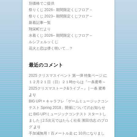
別価格でご提供
祭りくじ 2026– 期間限定くじフロア –
祭りくじ 2023– 期間限定くじフロア –
新着記事一覧
翔栄町だより
水着くじ 2026– 期間限定くじフロア –
ルシフェルッくじ
花火と恋は儚く咲いて…？
最近のコメント
2025 クリスマスイベント 第一弾 特集ページ
に
１２月２１日（日）２１時からは『一条蜜希～
2025クリスマストーク&ライブ～』 | 一条 蜜希
より
BIG UP! × キャラフレ「ゲームミュージックコン
テスト Spring 2018」開催についてのお知らせ
に
BIG UP!ミュージックコンテスト スタートし
ました | 2.5次元ではたらく社長 濱田功志 のブロ
グ
より
手加減無用！百メートル走
に
10月になりまし