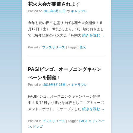
花火大会が開催されます
Posted on
2013年8月16日
by
キャラフレ
今年も夏の夜空を盛り上げる花火大会開催！ 8
月17日（土）19時ごろより、河川敷におきまし
ては毎年恒例の花火大会「翔栄大
続きを読む →
Posted in
プレスリリース
|
Tagged
花火
PAG!ビンゴ、オープニングキャン
ペーンを開催！
Posted on
2013年8月16日
by
キャラフレ
PAG!ビンゴ、オープニングキャンペーン開催
中！ 8月5日より新たな施設として「アミューズ
メントスポット」にオープンした
続きを読む →
Posted in
プレスリリース
|
Tagged
PAG!
,
キャンペー
ン
,
ビンゴ