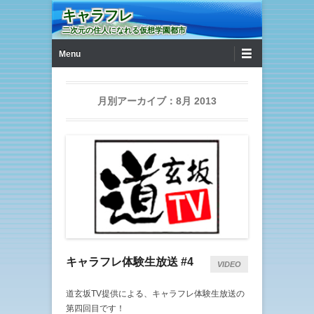
キャラフレ
二次元の住人になれる仮想学園都市
第1メニュー
コンテンツへ移動
Menu
月別アーカイブ：
8月 2013
キャラフレ体験生放送 #4
VIDEO
道玄坂TV提供による、キャラフレ体験生放送の
第四回目です！