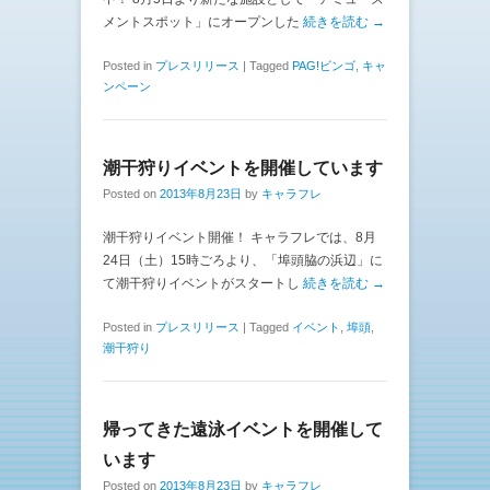
メントスポット」にオープンした
続きを読む →
Posted in
プレスリリース
|
Tagged
PAG!ビンゴ
,
キャ
ンペーン
潮干狩りイベントを開催しています
Posted on
2013年8月23日
by
キャラフレ
潮干狩りイベント開催！ キャラフレでは、8月
24日（土）15時ごろより、「埠頭脇の浜辺」に
て潮干狩りイベントがスタートし
続きを読む →
Posted in
プレスリリース
|
Tagged
イベント
,
埠頭
,
潮干狩り
帰ってきた遠泳イベントを開催して
います
Posted on
2013年8月23日
by
キャラフレ