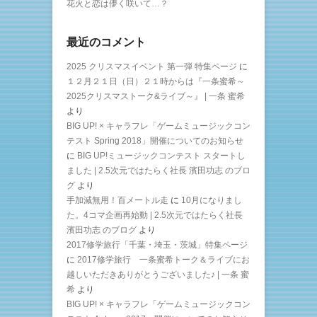
花火と恋は儚く咲いて…？
最近のコメント
2025 クリスマスイベント 第一弾 特集ページ
に
１２月２１日（日）２１時からは『一条蜜希～
2025クリスマストーク&ライブ～』 | 一条 蜜希
より
BIG UP! × キャラフレ「ゲームミュージックコン
テスト Spring 2018」開催についてのお知らせ
に
BIG UP!ミュージックコンテスト スタートし
ました | 2.5次元ではたらく社長 濱田功志 のブロ
グ
より
手加減無用！百メートル走
に
10月になりまし
た。4コマ企画再始動 | 2.5次元ではたらく社長
濱田功志 のブログ
より
2017修学旅行「千葉・埼玉・茨城」特集ページ
に
2017修学旅行 一条蜜希トーク＆ライブにお
越しいただきありがとうございました♪ | 一条 蜜
希
より
BIG UP! × キャラフレ「ゲームミュージックコン