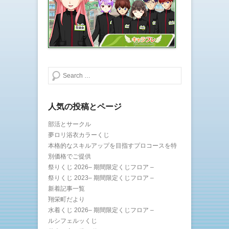
検索する
人気の投稿とページ
部活とサークル
夢ロリ浴衣カラーくじ
本格的なスキルアップを目指すプロコースを特
別価格でご提供
祭りくじ 2026– 期間限定くじフロア –
祭りくじ 2023– 期間限定くじフロア –
新着記事一覧
翔栄町だより
水着くじ 2026– 期間限定くじフロア –
ルシフェルッくじ