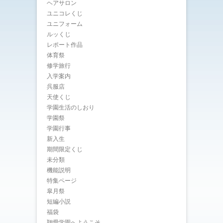
ヘアサロン
ユニコレくじ
ユニフォーム
ルッくじ
レポート作品
体育祭
修学旅行
入学案内
呉服店
天使くじ
学園生活のしおり
学園祭
学園行事
新入生
期間限定くじ
未分類
機能説明
特集ページ
皐月祭
短編小説
福袋
翔愛学園へようこそ