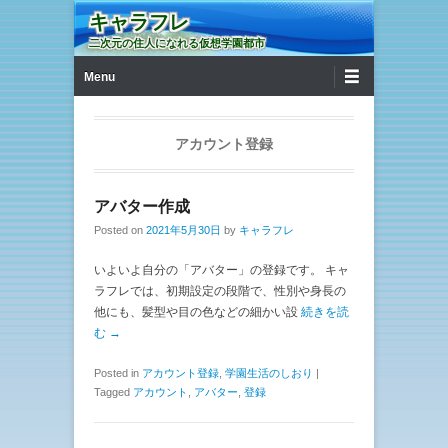
キャラフレ
二次元の住人になれる仮想学園都市
第1メニュー
コンテンツへ移動
Menu
アカウント登録
アバター作成
Posted on
2021年5月30日
by
キャラフレ
いよいよ自分の「アバター」の登録です。 キャ
ラフレでは、初期設定の段階で、性別や身長の
他にも、髪型や目の色などの細かい設
続きを読
む →
Posted in
アカウント登録
,
学園生活のしおり
|
Tagged
アカウント
,
アバター
,
登録