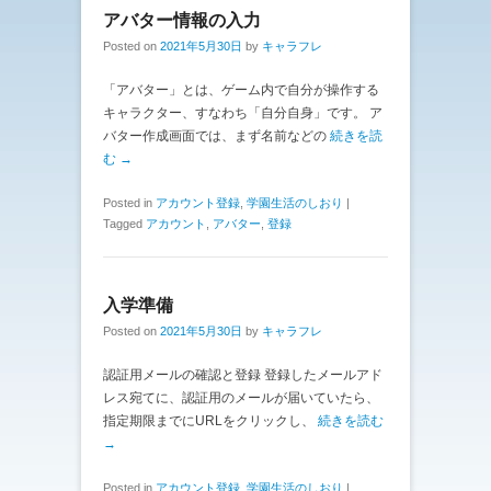
アバター情報の入力
Posted on
2021年5月30日
by
キャラフレ
「アバター」とは、ゲーム内で自分が操作する
キャラクター、すなわち「自分自身」です。 ア
バター作成画面では、まず名前などの
続きを読
む →
Posted in
アカウント登録
,
学園生活のしおり
|
Tagged
アカウント
,
アバター
,
登録
入学準備
Posted on
2021年5月30日
by
キャラフレ
認証用メールの確認と登録 登録したメールアド
レス宛てに、認証用のメールが届いていたら、
指定期限までにURLをクリックし、
続きを読む
→
Posted in
アカウント登録
,
学園生活のしおり
|