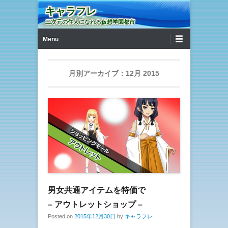
キャラフレ
二次元の住人になれる仮想学園都市
第1メニュー
コンテンツへ移動
Menu
月別アーカイブ：
12月 2015
男女共通アイテムを特価で
– アウトレットショップ –
Posted on
2015年12月30日
by
キャラフレ