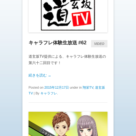
キャラフレ体験生放送 #62
VIDEO
道玄坂TV提供による、キャラフレ体験生放送の
第六十二回目です！
続きを読む →
Posted on
2015年12月17日
under in
翔栄TV
,
道玄坂
TV
|
By
キャラフレ
.