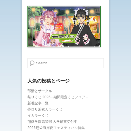
検索する
人気の投稿とページ
部活とサークル
祭りくじ 2026– 期間限定くじフロア –
新着記事一覧
夢ロリ浴衣カラーくじ
イカラーくじ
翔愛学園高等部 入学願書受付中
2026翔栄海岸夏フェスティバル特集