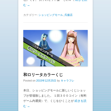
む →
カテゴリー:
ショッピングモール
,
呉服店
和ロリータカラーくじ
Posted on
2015年12月25日
by
キャラフレ
本日、ショッピングモールに新しいくじショッ
プが登場致しました。 １回３００コイン（有料
ゲーム内通貨）で、くじをひくことが
続きを読
む →