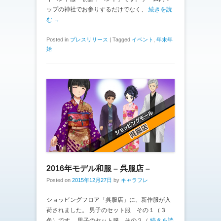
ップの神社でお参りするだけでなく、
続きを読
む →
Posted in
プレスリリース
|
Tagged
イベント
,
年末年
始
2016年モデル和服 – 呉服店 –
Posted on
2015年12月27日
by
キャラフレ
ショッピングフロア「呉服店」に、新作服が入
荷されました。 男子のセット服 その１（３
色）です。 男子のセット服 その２（
続きを読