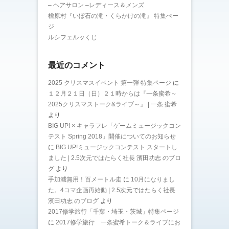
– ヘアサロン –レディース＆メンズ
檜原村『いぼ石の滝・くらかけの滝』 特集ぺー
ジ
ルシフェルッくじ
最近のコメント
2025 クリスマスイベント 第一弾 特集ページ
に
１２月２１日（日）２１時からは『一条蜜希～
2025クリスマストーク&ライブ～』 | 一条 蜜希
より
BIG UP! × キャラフレ「ゲームミュージックコン
テスト Spring 2018」開催についてのお知らせ
に
BIG UP!ミュージックコンテスト スタートし
ました | 2.5次元ではたらく社長 濱田功志 のブロ
グ
より
手加減無用！百メートル走
に
10月になりまし
た。4コマ企画再始動 | 2.5次元ではたらく社長
濱田功志 のブログ
より
2017修学旅行「千葉・埼玉・茨城」特集ページ
に
2017修学旅行 一条蜜希トーク＆ライブにお