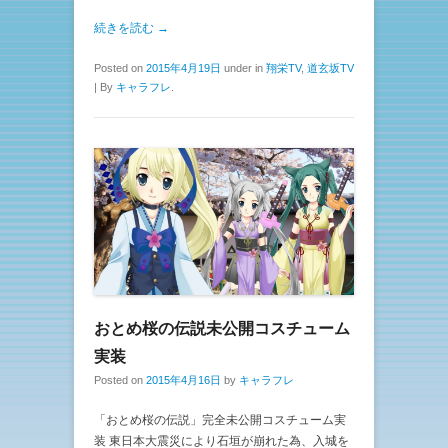
続きを読む →
Posted on
2015年4月19日
under in
翔栄TV
,
道玄坂TV
|
By
キャラフレ
.
おとめ桜の伝説未公開コスチューム
実装
Posted on
2015年4月16日
by
キャラフレ
「おとめ桜の伝説」完全未公開コスチューム実
装 東日本大震災により石垣が崩れた為、入城を