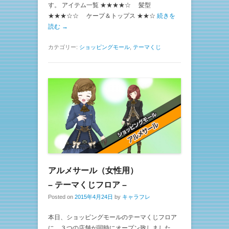
す。 アイテム一覧 ★★★★☆ 髪型
★★★☆☆ ケープ＆トップス ★★☆
続きを
読む →
カテゴリー:
ショッピングモール
,
テーマくじ
アルメサール（女性用）
– テーマくじフロア –
Posted on
2015年4月24日
by
キャラフレ
本日、ショッピングモールのテーマくじフロア
に、３つの店舗が同時にオープン致しました。