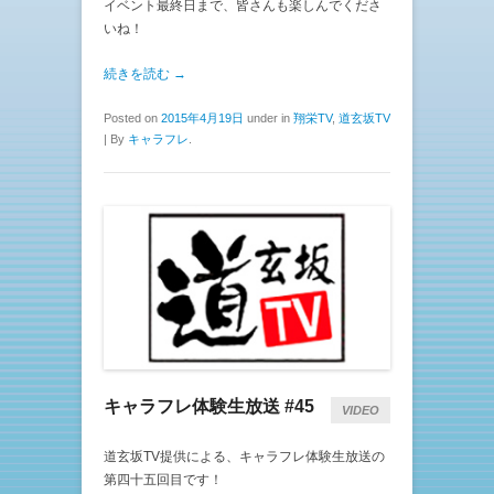
イベント最終日まで、皆さんも楽しんでくださ
いね！
続きを読む →
Posted on
2015年4月19日
under in
翔栄TV
,
道玄坂TV
|
By
キャラフレ
.
キャラフレ体験生放送 #45
VIDEO
道玄坂TV提供による、キャラフレ体験生放送の
第四十五回目です！