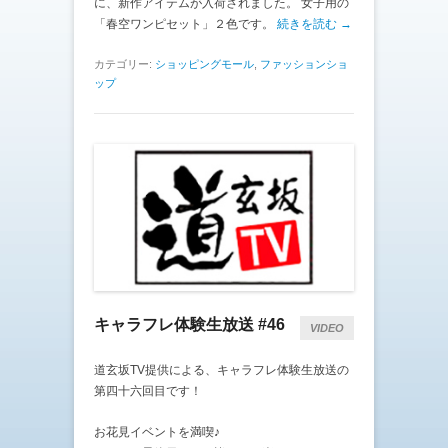
に、新作アイテムが入荷されました。 女子用の
「春空ワンピセット」２色です。
続きを読む →
カテゴリー:
ショッピングモール
,
ファッションショ
ップ
キャラフレ体験生放送 #46
VIDEO
道玄坂TV提供による、キャラフレ体験生放送の
第四十六回目です！
お花見イベントを満喫♪