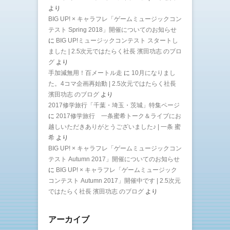
より
BIG UP! × キャラフレ「ゲームミュージックコン
テスト Spring 2018」開催についてのお知らせ
に
BIG UP!ミュージックコンテスト スタートし
ました | 2.5次元ではたらく社長 濱田功志 のブロ
グ
より
手加減無用！百メートル走
に
10月になりまし
た。4コマ企画再始動 | 2.5次元ではたらく社長
濱田功志 のブログ
より
2017修学旅行「千葉・埼玉・茨城」特集ページ
に
2017修学旅行 一条蜜希トーク＆ライブにお
越しいただきありがとうございました♪ | 一条 蜜
希
より
BIG UP! × キャラフレ「ゲームミュージックコン
テスト Autumn 2017」開催についてのお知らせ
に
BIG UP! × キャラフレ「ゲームミュージック
コンテスト Autumn 2017」開催中です | 2.5次元
ではたらく社長 濱田功志 のブログ
より
アーカイブ