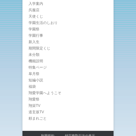
入学案内
呉服店
天使くじ
学園生活のしおり
学園祭
学園行事
新入生
期間限定くじ
未分類
機能説明
特集ページ
皐月祭
短編小説
福袋
翔愛学園へようこそ
翔愛祭
翔栄TV
道玄坂TV
頼まれごと
利用規約
特定商取引法の表示