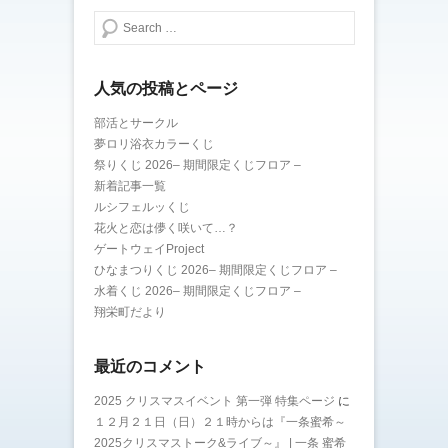
検索する
人気の投稿とページ
部活とサークル
夢ロリ浴衣カラーくじ
祭りくじ 2026– 期間限定くじフロア –
新着記事一覧
ルシフェルッくじ
花火と恋は儚く咲いて…？
ゲートウェイProject
ひなまつりくじ 2026– 期間限定くじフロア –
水着くじ 2026– 期間限定くじフロア –
翔栄町だより
最近のコメント
2025 クリスマスイベント 第一弾 特集ページ
に
１２月２１日（日）２１時からは『一条蜜希～
2025クリスマストーク&ライブ～』 | 一条 蜜希