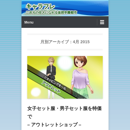
キャラフレ
二次元の住人になれる仮想学園都市
第1メニュー
コンテンツへ移動
Menu
月別アーカイブ：
4月 2015
女子セット服・男子セット服を特価
で
– アウトレットショップ –