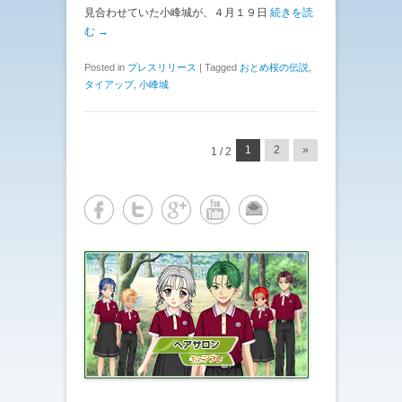
見合わせていた小峰城が、４月１９日
続きを読
む →
Posted in
プレスリリース
|
Tagged
おとめ桜の伝説
,
タイアップ
,
小峰城
投稿ナビゲーション
1
2
»
1 / 2