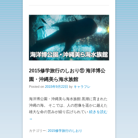
2015修学旅行のしおり⑪ 海洋博公
園・沖縄美ら海水族館
Posted on
2015年9月22日
by
キャラフレ
海洋博公園・沖縄美ら海水族館 黒潮に育まれた
沖縄の海。 そこでは、人の想像を遥かに越えた
雄大な命の営みが繰り広げられてい
続きを読む
→
カテゴリー:
2015修学旅行のしおり