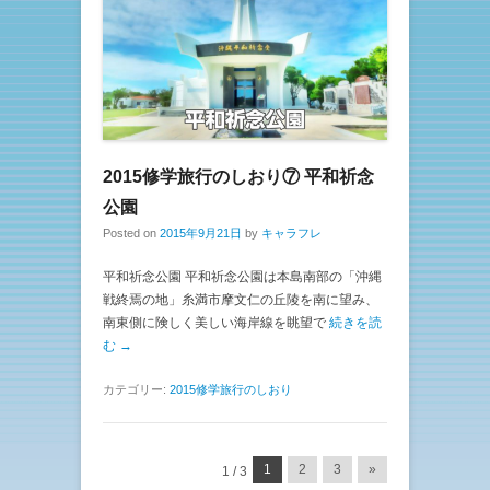
2015修学旅行のしおり⑦ 平和祈念
公園
Posted on
2015年9月21日
by
キャラフレ
平和祈念公園 平和祈念公園は本島南部の「沖縄
戦終焉の地」糸満市摩文仁の丘陵を南に望み、
南東側に険しく美しい海岸線を眺望で
続きを読
む →
カテゴリー:
2015修学旅行のしおり
投稿ナビゲーション
1
2
3
»
1 / 3