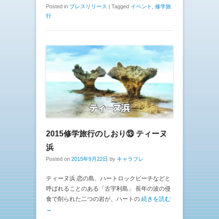
Posted in
プレスリリース
|
Tagged
イベント
,
修学旅
行
2015修学旅行のしおり⑬ ティーヌ
浜
Posted on
2015年9月22日
by
キャラフレ
ティーヌ浜 恋の島、ハートロックビーチなどと
呼ばれることのある「古宇利島」 長年の波の侵
食で削られた二つの岩が、ハートの
続きを読む
→