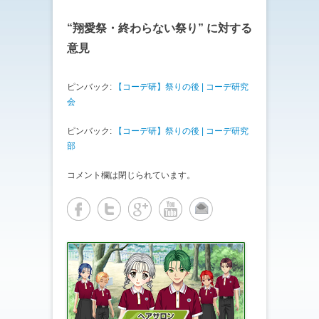
で
に
共
は
有
ク
(
リ
“
翔愛祭・終わらない祭り
” に対する
新
ッ
し
ク
意見
い
し
ウ
て
ィ
く
ン
だ
ド
さ
ピンバック:
【コーデ研】祭りの後 | コーデ研究
ウ
い
会
で
(
開
新
き
し
ま
い
ピンバック:
【コーデ研】祭りの後 | コーデ研究
す
ウ
)
ィ
部
ン
ド
ウ
コメント欄は閉じられています。
で
開
き
ま
す
)