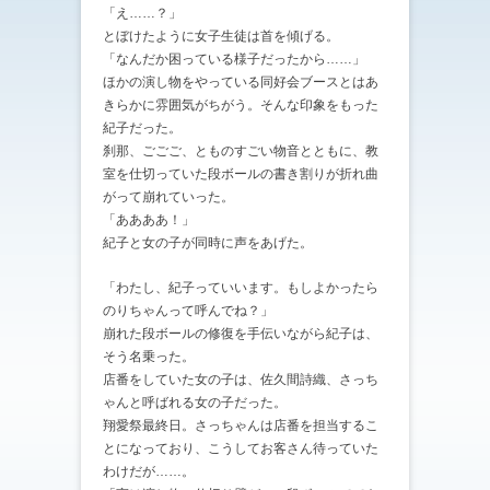
「え……？」
とぼけたように女子生徒は首を傾げる。
「なんだか困っている様子だったから……」
ほかの演し物をやっている同好会ブースとはあ
きらかに雰囲気がちがう。そんな印象をもった
紀子だった。
刹那、ごごご、とものすごい物音とともに、教
室を仕切っていた段ボールの書き割りが折れ曲
がって崩れていった。
「ああああ！」
紀子と女の子が同時に声をあげた。
「わたし、紀子っていいます。もしよかったら
のりちゃんって呼んでね？」
崩れた段ボールの修復を手伝いながら紀子は、
そう名乗った。
店番をしていた女の子は、佐久間詩織、さっち
ゃんと呼ばれる女の子だった。
翔愛祭最終日。さっちゃんは店番を担当するこ
とになっており、こうしてお客さん待っていた
わけだが……。