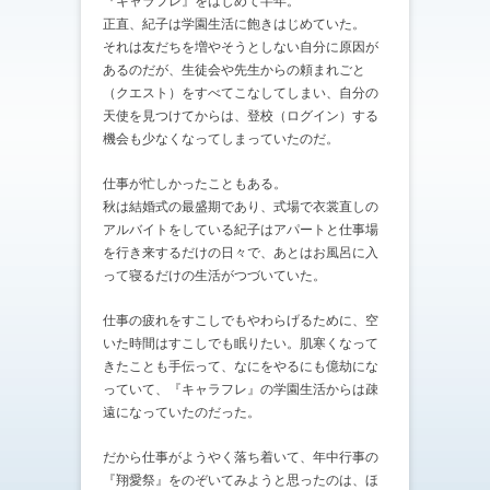
『キャラフレ』をはじめて半年。
正直、紀子は学園生活に飽きはじめていた。
それは友だちを増やそうとしない自分に原因が
あるのだが、生徒会や先生からの頼まれごと
（クエスト）をすべてこなしてしまい、自分の
天使を見つけてからは、登校（ログイン）する
機会も少なくなってしまっていたのだ。
仕事が忙しかったこともある。
秋は結婚式の最盛期であり、式場で衣裳直しの
アルバイトをしている紀子はアパートと仕事場
を行き来するだけの日々で、あとはお風呂に入
って寝るだけの生活がつづいていた。
仕事の疲れをすこしでもやわらげるために、空
いた時間はすこしでも眠りたい。肌寒くなって
きたことも手伝って、なにをやるにも億劫にな
っていて、『キャラフレ』の学園生活からは疎
遠になっていたのだった。
だから仕事がようやく落ち着いて、年中行事の
『翔愛祭』をのぞいてみようと思ったのは、ほ