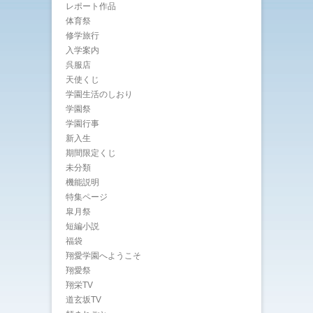
レポート作品
体育祭
修学旅行
入学案内
呉服店
天使くじ
学園生活のしおり
学園祭
学園行事
新入生
期間限定くじ
未分類
機能説明
特集ページ
皐月祭
短編小説
福袋
翔愛学園へようこそ
翔愛祭
翔栄TV
道玄坂TV