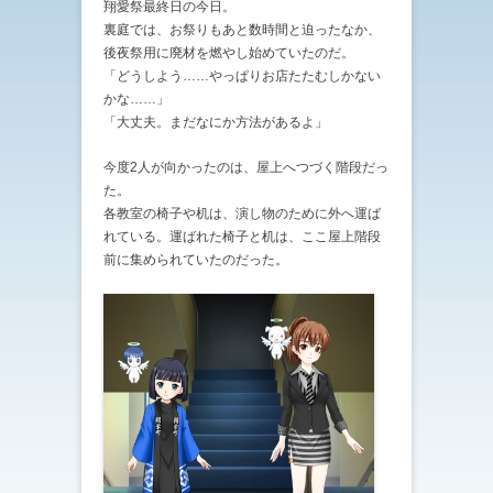
翔愛祭最終日の今日。
裏庭では、お祭りもあと数時間と迫ったなか、
後夜祭用に廃材を燃やし始めていたのだ。
「どうしよう……やっぱりお店たたむしかない
かな……」
「大丈夫。まだなにか方法があるよ」
今度2人が向かったのは、屋上へつづく階段だっ
た。
各教室の椅子や机は、演し物のために外へ運ば
れている。運ばれた椅子と机は、ここ屋上階段
前に集められていたのだった。