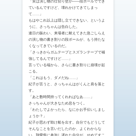
「実は演し物の仕切り壁が——段ボールででき
ているんですけど、壊れかけてきてしまっ
て……」
もはやこれ以上は隠し立てできない、というよ
うに、さっちゃんは告白した。
連日の賑わい、来場者に耐えてきた急ごしらえ
の演し物の書き割りの段ボールが、もう持たな
くなってきているのだ。
「さっきからガムテープとスズランテープで補
強してるんですけど……」
言っている端から、さらに書き割りに崩壊が起
こる。
「これはもう、ダメだね……」
紀子が言うと、さっちゃんはがくんと肩を落と
す。
「あと数時間持ってくれればなあ……」
さっちゃんが大きなため息をつく。
「わたしでよかったら、なにかお手伝いしまし
ょうか？」
紀子が思わず助け船を出す。自分でもどうして
そんなことを言いだしたのか、よくわからな
い。翔愛祭に参加し遅れた自分が、せめてすこ