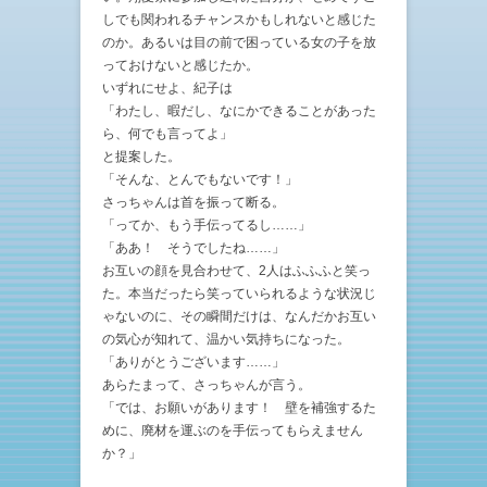
しでも関われるチャンスかもしれないと感じた
のか。あるいは目の前で困っている女の子を放
っておけないと感じたか。
いずれにせよ、紀子は
「わたし、暇だし、なにかできることがあった
ら、何でも言ってよ」
と提案した。
「そんな、とんでもないです！」
さっちゃんは首を振って断る。
「ってか、もう手伝ってるし……」
「ああ！ そうでしたね……」
お互いの顔を見合わせて、2人はふふふと笑っ
た。本当だったら笑っていられるような状況じ
ゃないのに、その瞬間だけは、なんだかお互い
の気心が知れて、温かい気持ちになった。
「ありがとうございます……」
あらたまって、さっちゃんが言う。
「では、お願いがあります！ 壁を補強するた
めに、廃材を運ぶのを手伝ってもらえません
か？」