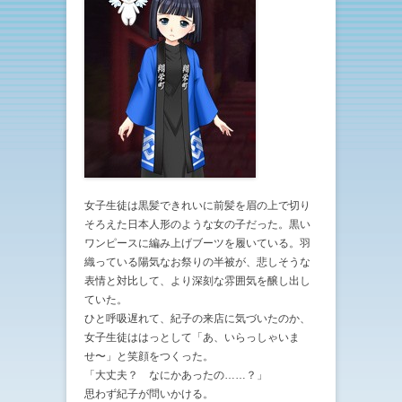
女子生徒は黒髪できれいに前髪を眉の上で切り
そろえた日本人形のような女の子だった。黒い
ワンピースに編み上げブーツを履いている。羽
織っている陽気なお祭りの半被が、悲しそうな
表情と対比して、より深刻な雰囲気を醸し出し
ていた。
ひと呼吸遅れて、紀子の来店に気づいたのか、
女子生徒ははっとして「あ、いらっしゃいま
せ〜」と笑顔をつくった。
「大丈夫？ なにかあったの……？」
思わず紀子が問いかける。