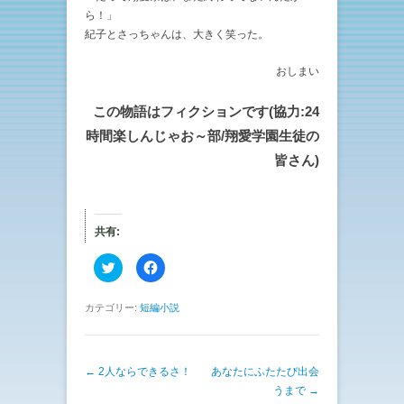
ら！」
紀子とさっちゃんは、大きく笑った。
おしまい
この物語はフィクションです(協力:24
時間楽しんじゃお～部/翔愛学園生徒の
皆さん)
共有:
ク
F
リ
a
ッ
c
ク
e
し
b
カテゴリー:
短編小説
て
o
T
o
w
k
i
で
t
共
投稿ナビゲーション
←
2人ならできるさ！
t
有
あなたにふたたび出会
e
す
うまで
→
r
る