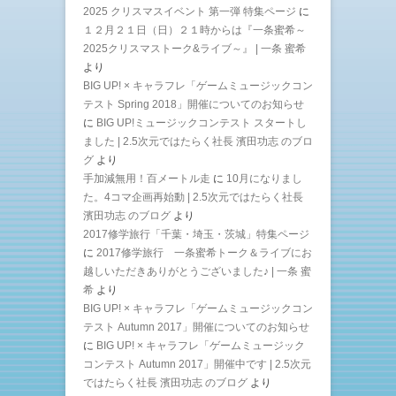
2025 クリスマスイベント 第一弾 特集ページ
に
１２月２１日（日）２１時からは『一条蜜希～
2025クリスマストーク&ライブ～』 | 一条 蜜希
より
BIG UP! × キャラフレ「ゲームミュージックコン
テスト Spring 2018」開催についてのお知らせ
に
BIG UP!ミュージックコンテスト スタートし
ました | 2.5次元ではたらく社長 濱田功志 のブロ
グ
より
手加減無用！百メートル走
に
10月になりまし
た。4コマ企画再始動 | 2.5次元ではたらく社長
濱田功志 のブログ
より
2017修学旅行「千葉・埼玉・茨城」特集ページ
に
2017修学旅行 一条蜜希トーク＆ライブにお
越しいただきありがとうございました♪ | 一条 蜜
希
より
BIG UP! × キャラフレ「ゲームミュージックコン
テスト Autumn 2017」開催についてのお知らせ
に
BIG UP! × キャラフレ「ゲームミュージック
コンテスト Autumn 2017」開催中です | 2.5次元
ではたらく社長 濱田功志 のブログ
より