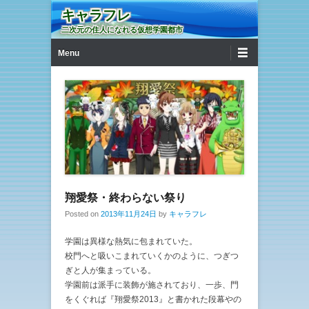
キャラフレ
二次元の住人になれる仮想学園都市
第1メニュー
コンテンツへ移動
Menu
翔愛祭・終わらない祭り
Posted on
2013年11月24日
by
キャラフレ
学園は異様な熱気に包まれていた。
校門へと吸いこまれていくかのように、つぎつ
ぎと人が集まっている。
学園前は派手に装飾が施されており、一歩、門
をくぐれば『翔愛祭2013』と書かれた段幕やの