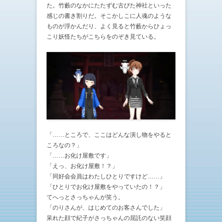
た。竹藪のなかにたたずむ古びた神社といった
感じの書き割りだ。そこかしこに人魂のような
ものが浮かんだり、よく見ると竹藪からひょっ
こり妖怪たちがこちらをのぞき見ている。
「……ところで、ここはどんな演し物をやると
ころなの？」
「……お化け屋敷です」
「えっ、お化け屋敷！？」
「同好会会員はわたしひとりですけど……」
「ひとりでお化け屋敷をやっていたの！？」
てへっとさっちゃんが笑う。
「のりさんが、はじめてのお客さんでした」
呆れた顔で紀子がさっちゃんの屈託のない笑顔