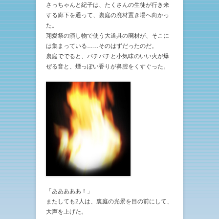
さっちゃんと紀子は、たくさんの生徒が行き来
する廊下を通って、裏庭の廃材置き場へ向かっ
た。
翔愛祭の演し物で使う大道具の廃材が、そこに
は集まっている……そのはずだったのだ。
裏庭ででると、パチパチと小気味のいい火が爆
ぜる音と、煙っぽい香りが鼻腔をくすぐった。
「あああああ！」
またしても2人は、裏庭の光景を目の前にして、
大声を上げた。