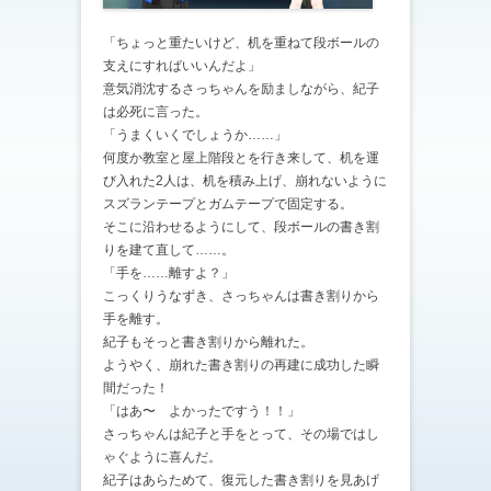
「ちょっと重たいけど、机を重ねて段ボールの
支えにすればいいんだよ」
意気消沈するさっちゃんを励ましながら、紀子
は必死に言った。
「うまくいくでしょうか……」
何度か教室と屋上階段とを行き来して、机を運
び入れた2人は、机を積み上げ、崩れないように
スズランテープとガムテープで固定する。
そこに沿わせるようにして、段ボールの書き割
りを建て直して……。
「手を……離すよ？」
こっくりうなずき、さっちゃんは書き割りから
手を離す。
紀子もそっと書き割りから離れた。
ようやく、崩れた書き割りの再建に成功した瞬
間だった！
「はあ〜 よかったですう！！」
さっちゃんは紀子と手をとって、その場ではし
ゃぐように喜んだ。
紀子はあらためて、復元した書き割りを見あげ