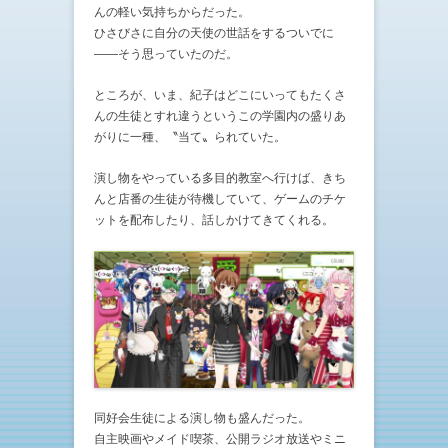
んの軽い気持ちからだった。
ひさびさに自分の天使の世話をするついでに
——そう思っていたのだ。
ところが、いま、紀子はどこにいってもたくさ
んの生徒とすれ違うというこの学園内の盛りあ
がりに一種、〝当て〟られていた。
演し物をやっている多目的教室へ行けば、きち
んと店番の生徒が待機していて、ゲームのチケ
ットを配布したり、話しかけてきてくれる。
同好会生徒による演し物も盛んだった。
自主映画やメイド喫茶、公開ラジオ放送やミニ