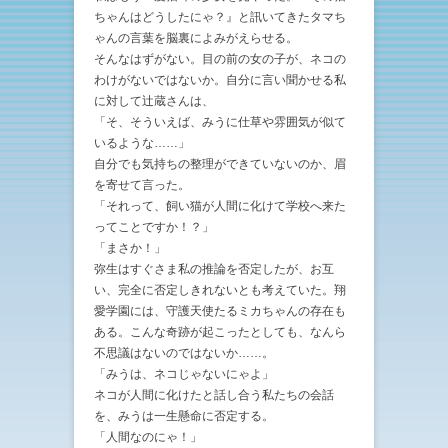
ちゃんはどうしたにゃ？』と訊いてきたタマち
ゃんの言葉を脳裏によみがえらせる。
そんなはずがない。目の前の女の子が、ネコの
わけがないではないか。自分に言い聞かせる私
に対して辻蔵さんは、
「そ、そういえば、みうに仕草や雰囲気が似て
いるような……」
自分でも気持ちの整理ができていないのか、眉
を寄せて言った。
「それって、飼い猫が人間に化けて学校へ来た
ってことですか！？」
「まさか！」
弥生はすぐさま私の推論を否定したが、お互
い、完全に否定しきれないとも考えていた。翔
愛学園には、守護天使たるミカちゃんの存在も
ある。こんな奇跡が起こったとしても、なんら
不思議はないのではないか……。
「みうは、ネコじゃないにゃよ」
ネコが人間に化けたと話し合う私たちの会話
を、みうは一生懸命に否定する。
「人間なのにゃ！」