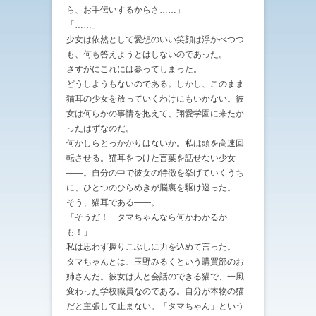
ら、お手伝いするからさ……」
「……」
少女は依然として愛想のいい笑顔は浮かべつつ
も、何も答えようとはしないのであった。
さすがにこれには参ってしまった。
どうしようもないのである。しかし、このまま
猫耳の少女を放っていくわけにもいかない。彼
女は何らかの事情を抱えて、翔愛学園に来たか
ったはずなのだ。
何かしらとっかかりはないか。私は頭を高速回
転させる。猫耳をつけた言葉を話せない少女
――。自分の中で彼女の特徴を挙げていくうち
に、ひとつのひらめきが脳裏を駆け巡った。
そう、猫耳である——。
「そうだ！ タマちゃんなら何かわかるか
も！」
私は思わず握りこぶしに力を込めて言った。
タマちゃんとは、玉野みるくという購買部のお
姉さんだ。彼女は人と会話のできる猫で、一風
変わった学校職員なのである。自分が本物の猫
だと主張して止まない。「タマちゃん」という