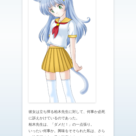
彼女は立ち憚る柏木先生に対して、何事か必死
に訴えかけているのであった。
柏木先生は、「ダメだ！」の一点張り。
いったい何事か。興味をそそられた私は、さら