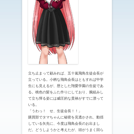
立ち止まって顧みれば、五十嵐飛鳥生徒会長が
立っている。小柄な飛鳥会長はともすれば中学
生にも見えるが、歴とした翔愛学園の生徒であ
る。桃色の髪をふた作りにしており、腕組みし
て立ち憚る姿には威圧的な貫禄がすでに漂って
いる。
「うわっ！ せ、生徒会長！！」
購買部でタマちゃんに秘密を見透かされ、動揺
している矢先に、今度は飛鳥会長のお出まし
だ。どうしようかと考えたが、頭がうまく回ら