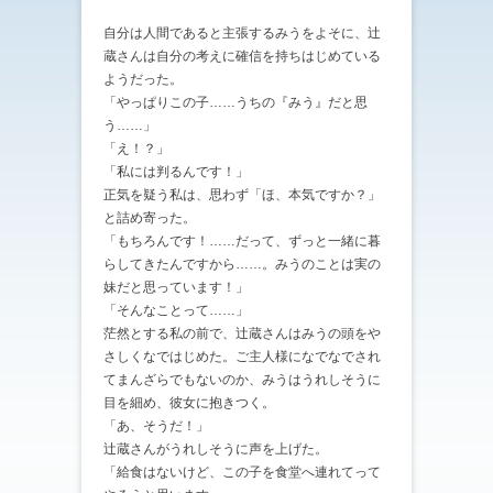
自分は人間であると主張するみうをよそに、辻
蔵さんは自分の考えに確信を持ちはじめている
ようだった。
「やっぱりこの子……うちの『みう』だと思
う……」
「え！？」
「私には判るんです！」
正気を疑う私は、思わず「ほ、本気ですか？」
と詰め寄った。
「もちろんです！……だって、ずっと一緒に暮
らしてきたんですから……。みうのことは実の
妹だと思っています！」
「そんなことって……」
茫然とする私の前で、辻蔵さんはみうの頭をや
さしくなではじめた。ご主人様になでなでされ
てまんざらでもないのか、みうはうれしそうに
目を細め、彼女に抱きつく。
「あ、そうだ！」
辻蔵さんがうれしそうに声を上げた。
「給食はないけど、この子を食堂へ連れてって