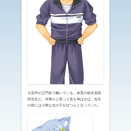
大音声が正門前で轟いている。体育の柏木寅梧
郎先生だ。何事かと思って首を伸ばせば、先生
の前には小柄な女の子がぽつんと立っていた。