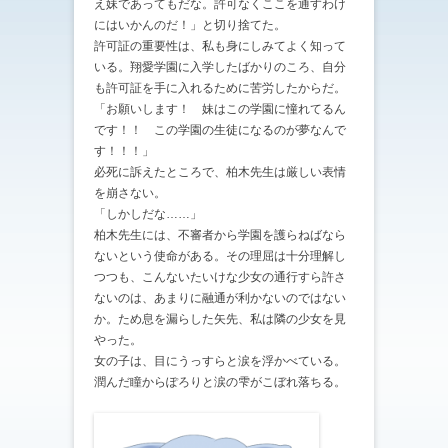
え妹であってもだな。許可なくここを通すわけ
にはいかんのだ！」と切り捨てた。
許可証の重要性は、私も身にしみてよく知って
いる。翔愛学園に入学したばかりのころ、自分
も許可証を手に入れるために苦労したからだ。
「お願いします！ 妹はこの学園に憧れてるん
です！！ この学園の生徒になるのが夢なんで
す！！！」
必死に訴えたところで、柏木先生は厳しい表情
を崩さない。
「しかしだな……」
柏木先生には、不審者から学園を護らねばなら
ないという使命がある。その理屈は十分理解し
つつも、こんないたいけな少女の通行すら許さ
ないのは、あまりに融通が利かないのではない
か。ため息を漏らした矢先、私は隣の少女を見
やった。
女の子は、目にうっすらと涙を浮かべている。
潤んだ瞳からぽろりと涙の雫がこぼれ落ちる。