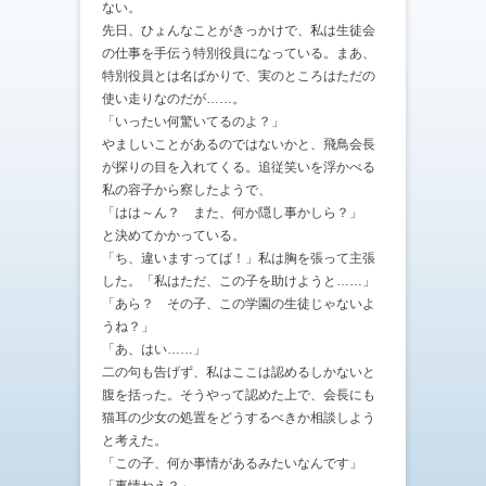
ない。
先日、ひょんなことがきっかけで、私は生徒会
の仕事を手伝う特別役員になっている。まあ、
特別役員とは名ばかりで、実のところはただの
使い走りなのだが……。
「いったい何驚いてるのよ？」
やましいことがあるのではないかと、飛鳥会長
が探りの目を入れてくる。追従笑いを浮かべる
私の容子から察したようで、
「はは～ん？ また、何か隠し事かしら？」
と決めてかかっている。
「ち、違いますってば！」私は胸を張って主張
した。「私はただ、この子を助けようと……」
「あら？ その子、この学園の生徒じゃないよ
うね？」
「あ、はい……」
二の句も告げず、私はここは認めるしかないと
腹を括った。そうやって認めた上で、会長にも
猫耳の少女の処置をどうするべきか相談しよう
と考えた。
「この子、何か事情があるみたいなんです」