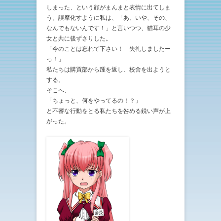
しまった、という顔がまんまと表情に出てしま
う。誤摩化すように私は、「あ、いや、その、
なんでもないんです！」と言いつつ、猫耳の少
女と共に後ずさりした。
「今のことは忘れて下さい！ 失礼しましたー
っ！」
私たちは購買部から踵を返し、校舎を出ようと
する。
そこへ、
「ちょっと、何をやってるの！？」
と不審な行動をとる私たちを咎める鋭い声が上
がった。