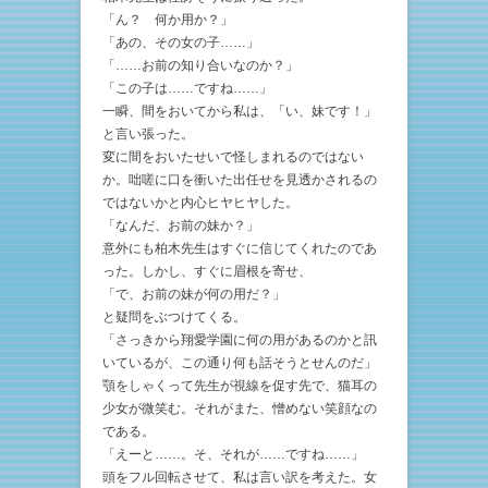
「ん？ 何か用か？」
「あの、その女の子……」
「……お前の知り合いなのか？」
「この子は……ですね……」
一瞬、間をおいてから私は、「い、妹です！」
と言い張った。
変に間をおいたせいで怪しまれるのではない
か。咄嗟に口を衝いた出任せを見透かされるの
ではないかと内心ヒヤヒヤした。
「なんだ、お前の妹か？」
意外にも柏木先生はすぐに信じてくれたのであ
った。しかし、すぐに眉根を寄せ、
「で、お前の妹が何の用だ？」
と疑問をぶつけてくる。
「さっきから翔愛学園に何の用があるのかと訊
いているが、この通り何も話そうとせんのだ」
顎をしゃくって先生が視線を促す先で、猫耳の
少女が微笑む。それがまた、憎めない笑顔なの
である。
「えーと……。そ、それが……ですね……」
頭をフル回転させて、私は言い訳を考えた。女