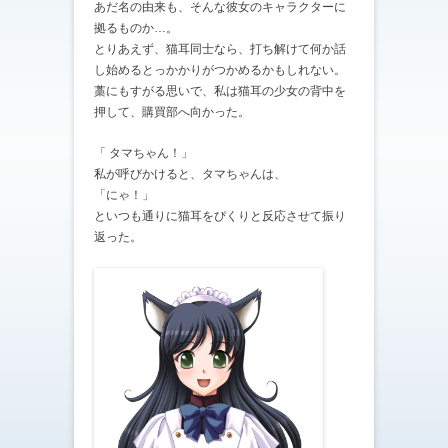
あだ名の由来も、そんな彼女のキャラクターに
拠るものか…。
とりあえず、猫耳同士なら、打ち解けて何か話
し始めるとっかかりがつかめるかもしれない。
藁にもすがる思いで、私は猫耳の少女の背中を
押して、購買部へ向かった。
「 タマちゃん！」
私が呼びかけると、タマちゃんは、
「にゃ！」
といつも通りに猫耳をぴくりと反応させて振り
返った。