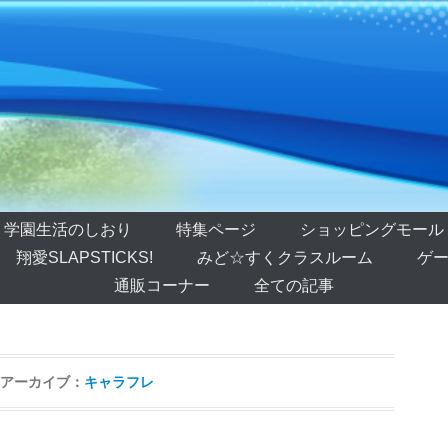
学園生活のしおり
特集ページ
ショッピングモール
翔愛SLAPSTICKS!
みど☆すくクラスルーム
ゲー
通販コーナー
全ての記事
アーカイブ：
キャラフレ