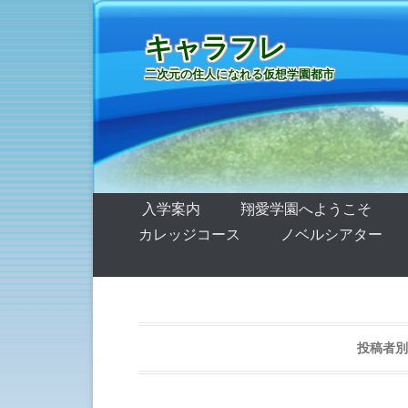
キャラフレ
二次元の住人になれる仮想学園都市
第1メニュー
コンテンツへ移動
入学案内
翔愛学園へようこそ
カレッジコース
ノベルシアター
投稿者別