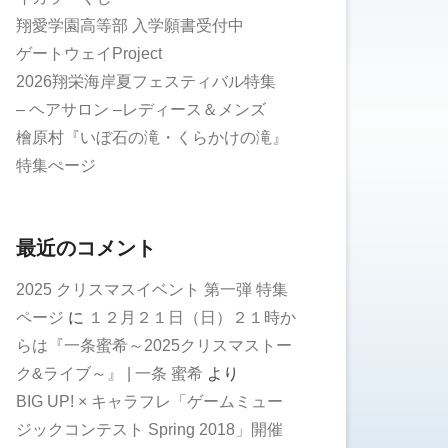
翔愛学園高等部 入学願書受付中
ゲートウェイProject
2026翔栄海岸夏フェスティバル特集
– ヘアサロン –レディース＆メンズ
檜原村『いぼ石の滝・くらかけの滝』
特集ぺージ
最近のコメント
2025 クリスマスイベント 第一弾 特集
ページ
に
１２月２１日（日）２１時か
らは『一条蜜希～2025クリスマストー
ク&ライブ～』 | 一条 蜜希
より
BIG UP! × キャラフレ「ゲームミュー
ジックコンテスト Spring 2018」開催