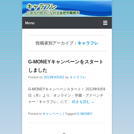
キャラフレ
二次元の住人になれる仮想学園都市
第1メニュー
コンテンツへ移動
Menu
投稿者別アーカイブ：
キャラフレ
G-MONEYキャンペーンをスタート
しました
Posted on
2013年9月9日
by
キャラフレ
G-MONEYキャンペーンスタート！ 2013年9月9
日（月）より、オンライン・学園・アドベンチ
ャー「キャラフレ」にて、
続きを読む →
Posted in
キャンペーン
|
Tagged
G-MONEY