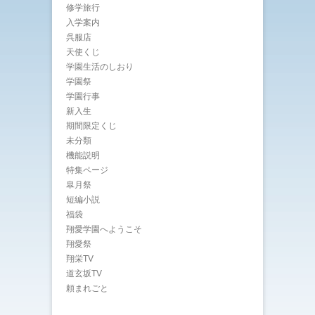
修学旅行
入学案内
呉服店
天使くじ
学園生活のしおり
学園祭
学園行事
新入生
期間限定くじ
未分類
機能説明
特集ページ
皐月祭
短編小説
福袋
翔愛学園へようこそ
翔愛祭
翔栄TV
道玄坂TV
頼まれごと