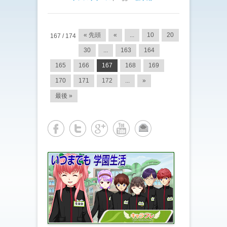
投稿ナビゲーション
« 先頭
«
...
10
20
167 / 174
30
...
163
164
165
166
167
168
169
170
171
172
...
»
最後 »