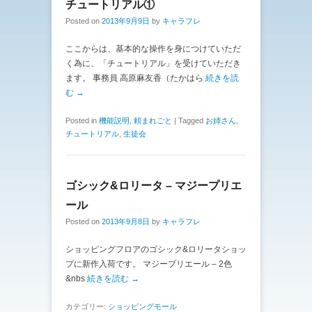
チュートリアル①
Posted on
2013年9月9日
by
キャラフレ
ここからは、基本的な操作を身につけていただ
く為に、「チュートリアル」を受けていただき
ます。 事務員 高原麻友香（たかはら
続きを読
む →
Posted in
機能説明
,
頼まれごと
|
Tagged
お姉さん
,
チュートリアル
,
生徒会
ゴシック&ロリータ – マジープリエ
ール
Posted on
2013年9月8日
by
キャラフレ
ショッピングフロアのゴシック&ロリータショッ
プに新作入荷です。 マジープリエール – 2色
&nbs
続きを読む →
カテゴリー:
ショッピングモール