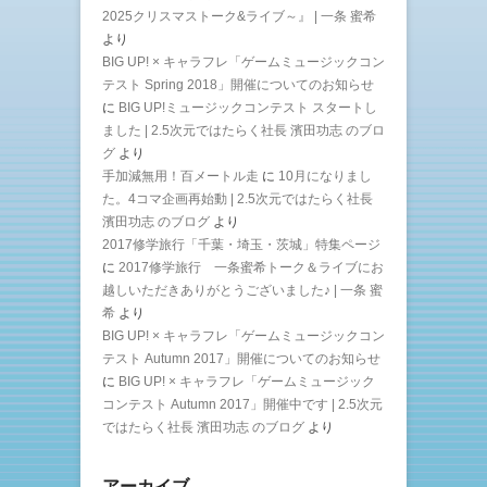
2025クリスマストーク&ライブ～』 | 一条 蜜希
より
BIG UP! × キャラフレ「ゲームミュージックコン
テスト Spring 2018」開催についてのお知らせ
に
BIG UP!ミュージックコンテスト スタートし
ました | 2.5次元ではたらく社長 濱田功志 のブロ
グ
より
手加減無用！百メートル走
に
10月になりまし
た。4コマ企画再始動 | 2.5次元ではたらく社長
濱田功志 のブログ
より
2017修学旅行「千葉・埼玉・茨城」特集ページ
に
2017修学旅行 一条蜜希トーク＆ライブにお
越しいただきありがとうございました♪ | 一条 蜜
希
より
BIG UP! × キャラフレ「ゲームミュージックコン
テスト Autumn 2017」開催についてのお知らせ
に
BIG UP! × キャラフレ「ゲームミュージック
コンテスト Autumn 2017」開催中です | 2.5次元
ではたらく社長 濱田功志 のブログ
より
アーカイブ