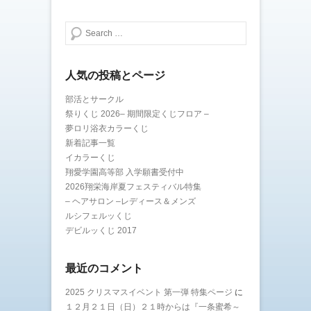
検索する
人気の投稿とページ
部活とサークル
祭りくじ 2026– 期間限定くじフロア –
夢ロリ浴衣カラーくじ
新着記事一覧
イカラーくじ
翔愛学園高等部 入学願書受付中
2026翔栄海岸夏フェスティバル特集
– ヘアサロン –レディース＆メンズ
ルシフェルッくじ
デビルッくじ 2017
最近のコメント
2025 クリスマスイベント 第一弾 特集ページ
に
１２月２１日（日）２１時からは『一条蜜希～