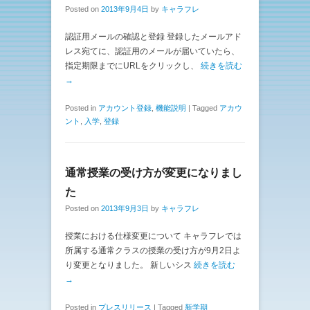
Posted on
2013年9月4日
by
キャラフレ
認証用メールの確認と登録 登録したメールアド
レス宛てに、認証用のメールが届いていたら、
指定期限までにURLをクリックし、
続きを読む
→
Posted in
アカウント登録
,
機能説明
|
Tagged
アカウ
ント
,
入学
,
登録
通常授業の受け方が変更になりまし
た
Posted on
2013年9月3日
by
キャラフレ
授業における仕様変更について キャラフレでは
所属する通常クラスの授業の受け方が9月2日よ
り変更となりました。 新しいシス
続きを読む
→
Posted in
プレスリリース
|
Tagged
新学期