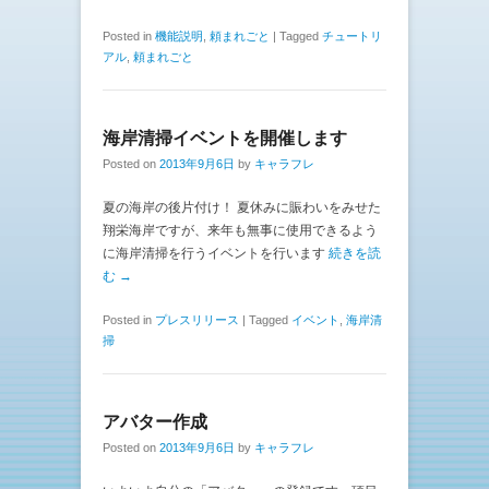
Posted in
機能説明
,
頼まれごと
|
Tagged
チュートリ
アル
,
頼まれごと
海岸清掃イベントを開催します
Posted on
2013年9月6日
by
キャラフレ
夏の海岸の後片付け！ 夏休みに賑わいをみせた
翔栄海岸ですが、来年も無事に使用できるよう
に海岸清掃を行うイベントを行います
続きを読
む →
Posted in
プレスリリース
|
Tagged
イベント
,
海岸清
掃
アバター作成
Posted on
2013年9月6日
by
キャラフレ