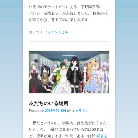
住宅街のテナントビルにある、茅野園芸店に、
パンジー栽培セットが入荷しました。 何色の花
が咲くかは、育ててのお楽しみです。
カテゴリー:
テナントビル
友だちのいる場所
Posted on
2013年9月9日
by
キャラフレ
夜だというのに、学園内には生徒がたくさん
いた。今、下駄箱に集まっているのは60名ほ
ど。授業が始まるまでの間（あるいは始
続きを