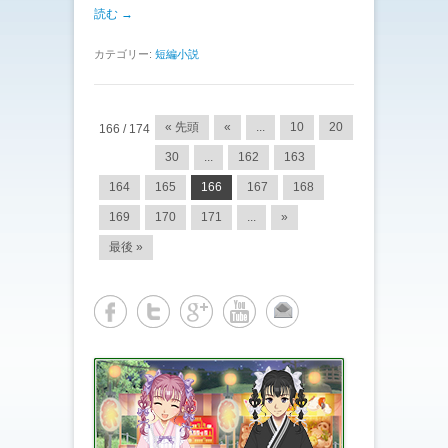
読む →
カテゴリー:
短編小説
投稿ナビゲーション
« 先頭
«
...
10
20
166 / 174
30
...
162
163
164
165
166
167
168
169
170
171
...
»
最後 »