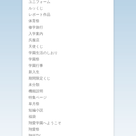
ユニフォーム
ルッくじ
レポート作品
体育祭
修学旅行
入学案内
呉服店
天使くじ
学園生活のしおり
学園祭
学園行事
新入生
期間限定くじ
未分類
機能説明
特集ページ
皐月祭
短編小説
福袋
翔愛学園へようこそ
翔愛祭
翔栄TV