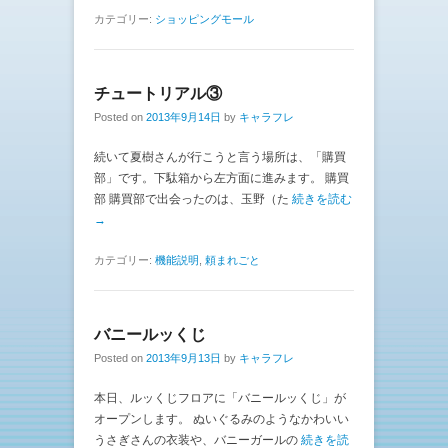
カテゴリー:
ショッピングモール
チュートリアル③
Posted on
2013年9月14日
by
キャラフレ
続いて夏樹さんが行こうと言う場所は、「購買
部」です。下駄箱から左方面に進みます。 購買
部 購買部で出会ったのは、玉野（た
続きを読む
→
カテゴリー:
機能説明
,
頼まれごと
バニールッくじ
Posted on
2013年9月13日
by
キャラフレ
本日、ルッくじフロアに「バニールッくじ」が
オープンします。 ぬいぐるみのようなかわいい
うさぎさんの衣装や、バニーガールの
続きを読