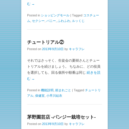
む →
Posted in
ショッピングモール
|
Tagged
コスチュー
ム
,
セクシー
,
バニー
,
ふわふわ
,
ルッくじ
チュートリアル②
Posted on
2013年9月10日
by
キャラフレ
それではさっそく、生徒会の夏樹さんとチュー
トリアルを続けましょう。 ちなみに、どの役員
を選択しても、回る個所や順番は同じ
続きを読
む →
Posted in
機能説明
,
頼まれごと
|
Tagged
チュートリ
アル
,
保健室
,
小早川結衣
茅野園芸店 -パンジー栽培セット-
Posted on
2013年9月10日
by
キャラフレ