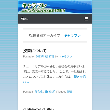
キャラフレ
二次元の住人になれる仮想学園都市
第1メニュー
コンテンツへ移動
Menu
投稿者別アーカイブ：
キャラフレ
授業について
Posted on
2013年9月17日
by
キャラフレ
チュートリアル①～④と、生徒会のお手伝いま
では、ほぼ一本道でした。 ここで、一旦頼まれ
ごとについてはお休み。これからは、
続きを読
む →
Posted in
新入生
,
機能説明
|
Tagged
授業
生徒会のお手伝い