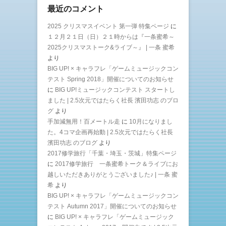
最近のコメント
2025 クリスマスイベント 第一弾 特集ページ
に
１２月２１日（日）２１時からは『一条蜜希～
2025クリスマストーク&ライブ～』 | 一条 蜜希
より
BIG UP! × キャラフレ「ゲームミュージックコン
テスト Spring 2018」開催についてのお知らせ
に
BIG UP!ミュージックコンテスト スタートし
ました | 2.5次元ではたらく社長 濱田功志 のブロ
グ
より
手加減無用！百メートル走
に
10月になりまし
た。4コマ企画再始動 | 2.5次元ではたらく社長
濱田功志 のブログ
より
2017修学旅行「千葉・埼玉・茨城」特集ページ
に
2017修学旅行 一条蜜希トーク＆ライブにお
越しいただきありがとうございました♪ | 一条 蜜
希
より
BIG UP! × キャラフレ「ゲームミュージックコン
テスト Autumn 2017」開催についてのお知らせ
に
BIG UP! × キャラフレ「ゲームミュージック