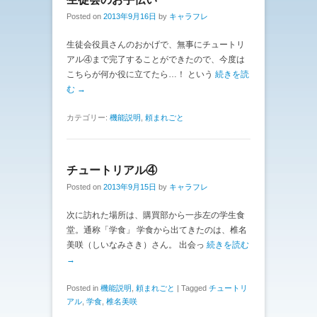
Posted on
2013年9月16日
by
キャラフレ
生徒会役員さんのおかげで、無事にチュートリ
アル④まで完了することができたので、今度は
こちらが何か役に立てたら…！ という
続きを読
む →
カテゴリー:
機能説明
,
頼まれごと
チュートリアル④
Posted on
2013年9月15日
by
キャラフレ
次に訪れた場所は、購買部から一歩左の学生食
堂。通称「学食」 学食から出てきたのは、椎名
美咲（しいなみさき）さん。 出会っ
続きを読む
→
Posted in
機能説明
,
頼まれごと
|
Tagged
チュートリ
アル
,
学食
,
椎名美咲