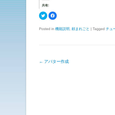
共有:
ク
F
リ
a
ッ
c
ク
e
し
b
Posted in
機能説明
,
頼まれごと
|
Tagged
チュ
て
o
T
o
w
k
i
で
t
共
t
有
e
す
r
る
で
に
共
は
有
ク
投稿ナビゲーション
←
アバター作成
(
リ
新
ッ
し
ク
い
し
ウ
て
ィ
く
ン
だ
ド
さ
ウ
い
で
(
開
新
き
し
ま
い
す
ウ
)
ィ
ン
ド