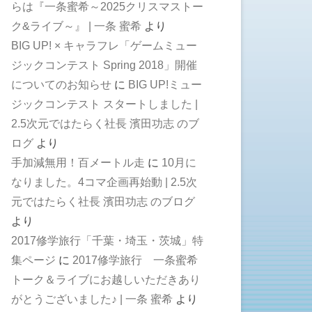
らは『一条蜜希～2025クリスマストー
ク&ライブ～』 | 一条 蜜希
より
BIG UP! × キャラフレ「ゲームミュー
ジックコンテスト Spring 2018」開催
についてのお知らせ
に
BIG UP!ミュー
ジックコンテスト スタートしました |
2.5次元ではたらく社長 濱田功志 のブ
ログ
より
手加減無用！百メートル走
に
10月に
なりました。4コマ企画再始動 | 2.5次
元ではたらく社長 濱田功志 のブログ
より
2017修学旅行「千葉・埼玉・茨城」特
集ページ
に
2017修学旅行 一条蜜希
トーク＆ライブにお越しいただきあり
がとうございました♪ | 一条 蜜希
より