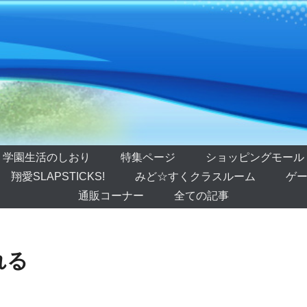
学園生活のしおり
特集ページ
ショッピングモール
翔愛SLAPSTICKS!
みど☆すくクラスルーム
ゲー
通販コーナー
全ての記事
れる