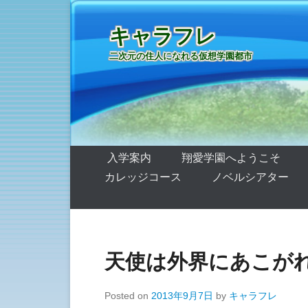
キャラフレ
二次元の住人になれる仮想学園都市
第1メニュー
コンテンツへ移動
入学案内
翔愛学園へようこそ
カレッジコース
ノベルシアター
天使は外界にあこが
Posted on
2013年9月7日
by
キャラフレ