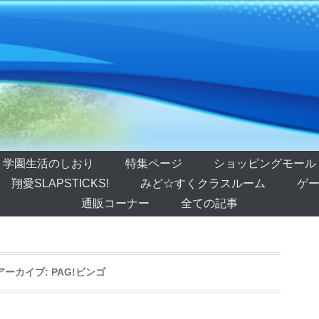
学園生活のしおり
特集ページ
ショッピングモール
翔愛SLAPSTICKS!
みど☆すくクラスルーム
ゲー
通販コーナー
全ての記事
アーカイブ:
PAG!ビンゴ