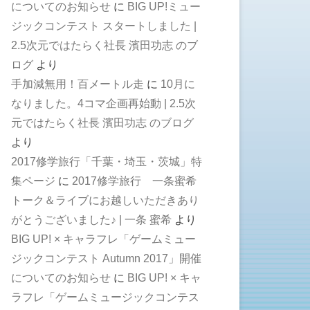
についてのお知らせ
に
BIG UP!ミュー
ジックコンテスト スタートしました |
2.5次元ではたらく社長 濱田功志 のブ
ログ
より
手加減無用！百メートル走
に
10月に
なりました。4コマ企画再始動 | 2.5次
元ではたらく社長 濱田功志 のブログ
より
2017修学旅行「千葉・埼玉・茨城」特
集ページ
に
2017修学旅行 一条蜜希
トーク＆ライブにお越しいただきあり
がとうございました♪ | 一条 蜜希
より
BIG UP! × キャラフレ「ゲームミュー
ジックコンテスト Autumn 2017」開催
についてのお知らせ
に
BIG UP! × キャ
ラフレ「ゲームミュージックコンテス