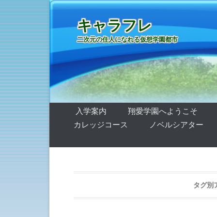
キャラフレ
二次元の住人になれる仮想学園都市
第1メニュー
コンテンツへ移動
入学案内
翔愛学園へようこそ
カレッジコース
ノベルシアター
タグ別