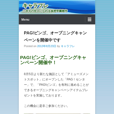
キャラフレ
二次元の住人になれる仮想学園都市
第1メニュー
コンテンツへ移動
Menu
PAG!ビンゴ、オープニングキャン
ペーンを開催中です
Posted on
2013年8月23日
by
キャラフレ
PAG!ビンゴ、オープニングキャ
ンペーン開催中！
8月5日より新たな施設として「アミューズメン
トスポット」にオープンした「PAG！センタ
ー」で、「PAG!ビンゴ」を有利に進めることが
できるオープニングキャンペーンアイテムプレ
ゼントを実施しております。
この機会に是非ご参加ください。