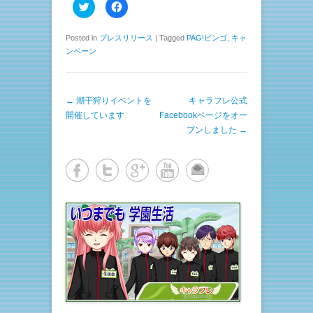
ク
F
リ
a
ッ
c
ク
e
し
b
Posted in
プレスリリース
|
Tagged
PAG!ビンゴ
,
キャ
て
o
ンペーン
T
o
w
k
i
で
t
共
t
有
e
す
投稿ナビゲーション
←
潮干狩りイベントを
キャラフレ公式
r
る
で
に
開催しています
Facebookページをオー
共
は
有
ク
プンしました
→
(
リ
新
ッ
し
ク
い
し
ウ
て
ィ
く
ン
だ
ド
さ
ウ
い
で
(
開
新
き
し
ま
い
す
ウ
)
ィ
ン
ド
ウ
で
開
き