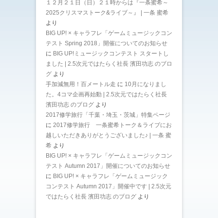
１２月２１日（日）２１時からは『一条蜜希～
2025クリスマストーク&ライブ～』 | 一条 蜜希
より
BIG UP! × キャラフレ「ゲームミュージックコン
テスト Spring 2018」開催についてのお知らせ
に
BIG UP!ミュージックコンテスト スタートし
ました | 2.5次元ではたらく社長 濱田功志 のブロ
グ
より
手加減無用！百メートル走
に
10月になりまし
た。4コマ企画再始動 | 2.5次元ではたらく社長
濱田功志 のブログ
より
2017修学旅行「千葉・埼玉・茨城」特集ページ
に
2017修学旅行 一条蜜希トーク＆ライブにお
越しいただきありがとうございました♪ | 一条 蜜
希
より
BIG UP! × キャラフレ「ゲームミュージックコン
テスト Autumn 2017」開催についてのお知らせ
に
BIG UP! × キャラフレ「ゲームミュージック
コンテスト Autumn 2017」開催中です | 2.5次元
ではたらく社長 濱田功志 のブログ
より