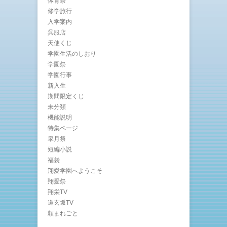
体育祭
修学旅行
入学案内
呉服店
天使くじ
学園生活のしおり
学園祭
学園行事
新入生
期間限定くじ
未分類
機能説明
特集ページ
皐月祭
短編小説
福袋
翔愛学園へようこそ
翔愛祭
翔栄TV
道玄坂TV
頼まれごと