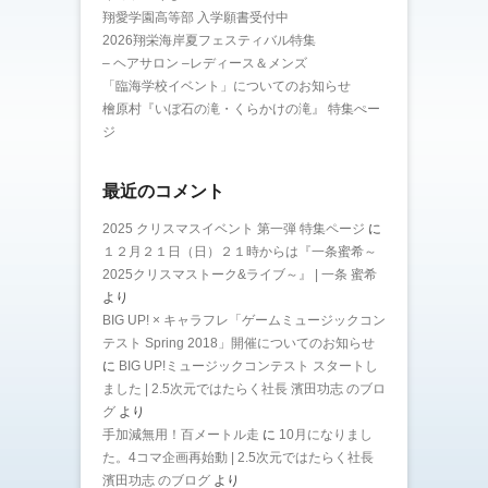
翔愛学園高等部 入学願書受付中
2026翔栄海岸夏フェスティバル特集
– ヘアサロン –レディース＆メンズ
「臨海学校イベント」についてのお知らせ
檜原村『いぼ石の滝・くらかけの滝』 特集ぺー
ジ
最近のコメント
2025 クリスマスイベント 第一弾 特集ページ
に
１２月２１日（日）２１時からは『一条蜜希～
2025クリスマストーク&ライブ～』 | 一条 蜜希
より
BIG UP! × キャラフレ「ゲームミュージックコン
テスト Spring 2018」開催についてのお知らせ
に
BIG UP!ミュージックコンテスト スタートし
ました | 2.5次元ではたらく社長 濱田功志 のブロ
グ
より
手加減無用！百メートル走
に
10月になりまし
た。4コマ企画再始動 | 2.5次元ではたらく社長
濱田功志 のブログ
より