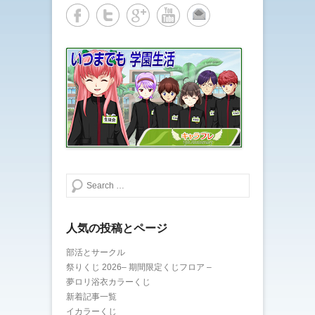
検索する
人気の投稿とページ
部活とサークル
祭りくじ 2026– 期間限定くじフロア –
夢ロリ浴衣カラーくじ
新着記事一覧
イカラーくじ