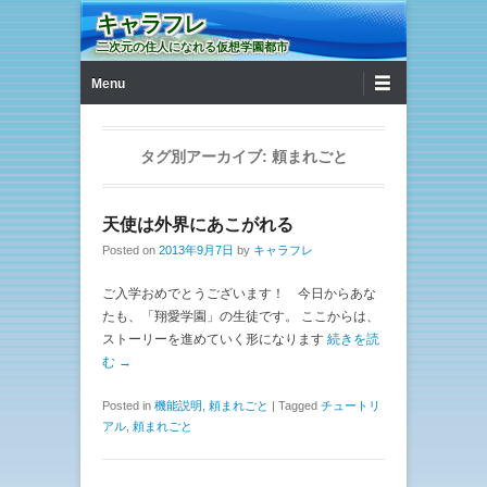
キャラフレ
二次元の住人になれる仮想学園都市
第1メニュー
コンテンツへ移動
Menu
タグ別アーカイブ:
頼まれごと
天使は外界にあこがれる
Posted on
2013年9月7日
by
キャラフレ
ご入学おめでとうございます！ 今日からあな
たも、「翔愛学園」の生徒です。 ここからは、
ストーリーを進めていく形になります
続きを読
む →
Posted in
機能説明
,
頼まれごと
|
Tagged
チュートリ
アル
,
頼まれごと