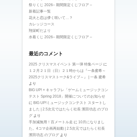
祭りくじ 2026– 期間限定くじフロア –
新着記事一覧
花火と恋は儚く咲いて…？
カレッジコース
翔栄町だより
水着くじ 2026– 期間限定くじフロア –
最近のコメント
2025 クリスマスイベント 第一弾 特集ページ
に
１２月２１日（日）２１時からは『一条蜜希～
2025クリスマストーク&ライブ～』 | 一条 蜜希
より
BIG UP! × キャラフレ「ゲームミュージックコン
テスト Spring 2018」開催についてのお知らせ
に
BIG UP!ミュージックコンテスト スタートし
ました | 2.5次元ではたらく社長 濱田功志 のブロ
グ
より
手加減無用！百メートル走
に
10月になりまし
た。4コマ企画再始動 | 2.5次元ではたらく社長
濱田功志 のブログ
より