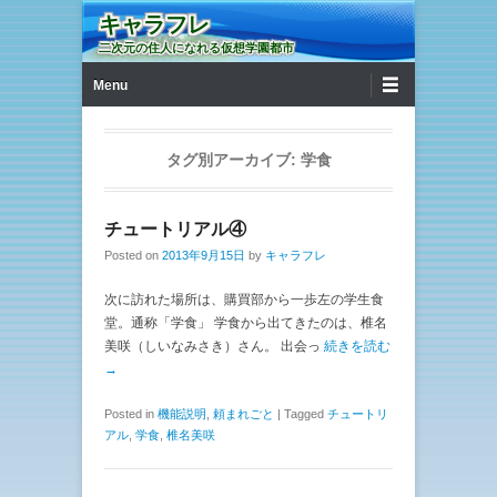
キャラフレ
二次元の住人になれる仮想学園都市
第1メニュー
コンテンツへ移動
Menu
タグ別アーカイブ:
学食
チュートリアル④
Posted on
2013年9月15日
by
キャラフレ
次に訪れた場所は、購買部から一歩左の学生食
堂。通称「学食」 学食から出てきたのは、椎名
美咲（しいなみさき）さん。 出会っ
続きを読む
→
Posted in
機能説明
,
頼まれごと
|
Tagged
チュートリ
アル
,
学食
,
椎名美咲