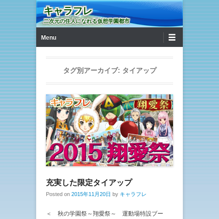
キャラフレ
二次元の住人になれる仮想学園都市
第1メニュー
コンテンツへ移動
Menu
タグ別アーカイブ:
タイアップ
充実した限定タイアップ
Posted on
2015年11月20日
by
キャラフレ
＜ 秋の学園祭～翔愛祭～ 運動場特設ブー