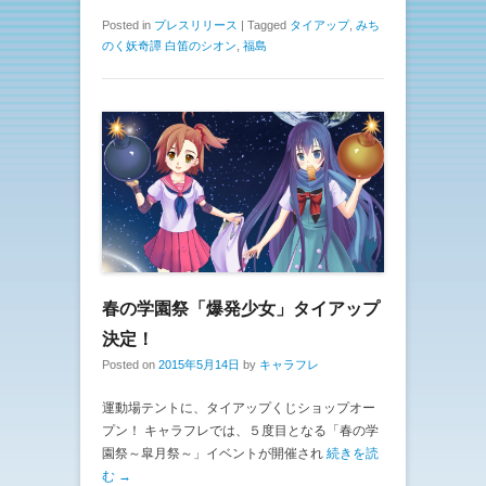
Posted in
プレスリリース
|
Tagged
タイアップ
,
みち
のく妖奇譚 白笛のシオン
,
福島
春の学園祭「爆発少女」タイアップ
決定！
Posted on
2015年5月14日
by
キャラフレ
運動場テントに、タイアップくじショップオー
プン！ キャラフレでは、５度目となる「春の学
園祭～皐月祭～」イベントが開催され
続きを読
む →