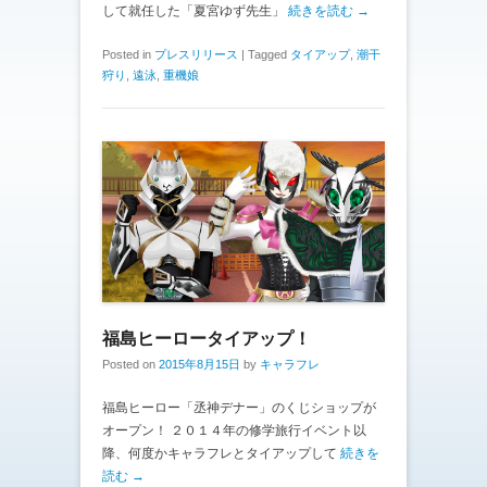
して就任した「夏宮ゆず先生」
続きを読む →
Posted in
プレスリリース
|
Tagged
タイアップ
,
潮干
狩り
,
遠泳
,
重機娘
福島ヒーロータイアップ！
Posted on
2015年8月15日
by
キャラフレ
福島ヒーロー「丞神デナー」のくじショップが
オープン！ ２０１４年の修学旅行イベント以
降、何度かキャラフレとタイアップして
続きを
読む →