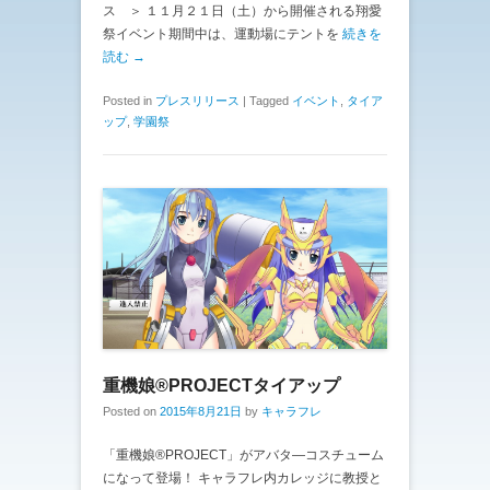
ス ＞ １１月２１日（土）から開催される翔愛
祭イベント期間中は、運動場にテントを
続きを
読む →
Posted in
プレスリリース
|
Tagged
イベント
,
タイア
ップ
,
学園祭
重機娘®PROJECTタイアップ
Posted on
2015年8月21日
by
キャラフレ
「重機娘®PROJECT」がアバタ―コスチューム
になって登場！ キャラフレ内カレッジに教授と