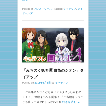
Posted in
プレスリリース
|
Tagged
タイアップ
,
メイ
ドールズ
「みちのく妖奇譚 白笛のシオン」タ
イアップ
Posted on
2015年6月3日
by
キャラフレ
「ご当地キャラこども夢フェスタinしらかわ２
０１５」 連動イベント開催！ 「ご当地キャラこ
ども夢フェスタinしらかわ２０
続きを読む →