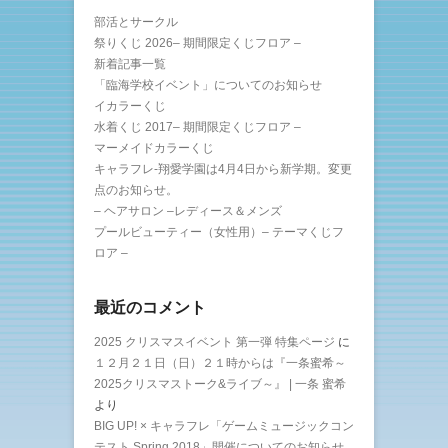
部活とサークル
祭りくじ 2026– 期間限定くじフロア –
新着記事一覧
「臨海学校イベント」についてのお知らせ
イカラーくじ
水着くじ 2017– 期間限定くじフロア –
マーメイドカラーくじ
キャラフレ-翔愛学園は4月4日から新学期。変更
点のお知らせ。
– ヘアサロン –レディース＆メンズ
プールビューティー（女性用）– テーマくじフ
ロア –
最近のコメント
2025 クリスマスイベント 第一弾 特集ページ
に
１２月２１日（日）２１時からは『一条蜜希～
2025クリスマストーク&ライブ～』 | 一条 蜜希
より
BIG UP! × キャラフレ「ゲームミュージックコン
テスト Spring 2018」開催についてのお知らせ