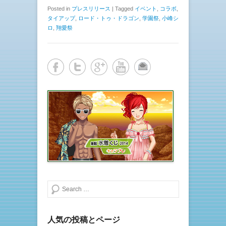
Posted in
プレスリリース
|
Tagged
イベント
,
コラボ
,
タイアップ
,
ロード・トゥ・ドラゴン
,
学園祭
,
小峰シ
ロ
,
翔愛祭
検索する
人気の投稿とページ