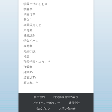
学園生活のしおり
学園祭
学園行事
新入生
期間限定くじ
未分類
機能説明
特集ページ
皐月祭
短編小説
福袋
翔愛学園へようこそ
翔愛祭
翔栄TV
道玄坂TV
頼まれごと
利用規約
特定商取引法の表示
プライバシーポリシー
運営会社
公式ブログ
お問い合わせ