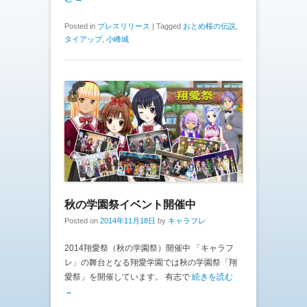
Posted in
プレスリリース
|
Tagged
おとめ桜の伝説
,
タイアップ
,
小峰城
秋の学園祭イベント開催中
Posted on
2014年11月18日
by
キャラフレ
2014翔愛祭（秋の学園祭）開催中 「キャラフ
レ」の舞台となる翔愛学園では秋の学園祭「翔
愛祭」を開催しています。 有志で
続きを読む
→