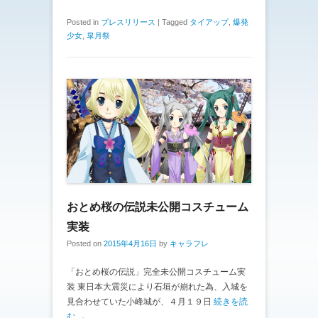
Posted in
プレスリリース
|
Tagged
タイアップ
,
爆発
少女
,
皐月祭
おとめ桜の伝説未公開コスチューム
実装
Posted on
2015年4月16日
by
キャラフレ
「おとめ桜の伝説」完全未公開コスチューム実
装 東日本大震災により石垣が崩れた為、入城を
見合わせていた小峰城が、４月１９日
続きを読
む →