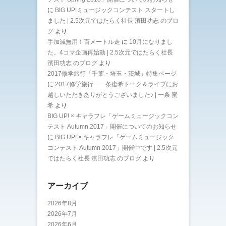
に
BIG UP!ミュージックコンテスト スタートし
ました | 2.5次元ではたらく社長 濱田功志 のブロ
グ
より
手加減無用！百メートル走
に
10月になりまし
た。4コマ企画再始動 | 2.5次元ではたらく社長
濱田功志 のブログ
より
2017修学旅行「千葉・埼玉・茨城」特集ページ
に
2017修学旅行 一条蜜希トーク＆ライブにお
越しいただきありがとうございました♪ | 一条 蜜
希
より
BIG UP! × キャラフレ「ゲームミュージックコン
テスト Autumn 2017」開催についてのお知らせ
に
BIG UP! × キャラフレ「ゲームミュージック
コンテスト Autumn 2017」開催中です | 2.5次元
ではたらく社長 濱田功志 のブログ
より
アーカイブ
2026年8月
2026年7月
2026年6月