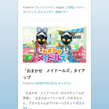
Posted in
プレスリリース
|
Tagged
ご当地ヒーロー
,
タイアップ
,
ダルライザー
,
丞神デナー
「おまかせ メイドールズ」タイア
ップ
Posted on
2015年7月17日
by
キャラフレ
「おまかせ メイドールズ」のコスチュームが
登場！ 「おまかせメイドールズ」のモモちゃ
ん、アオイちゃんがアバタ―コスチュー
続きを
読む →