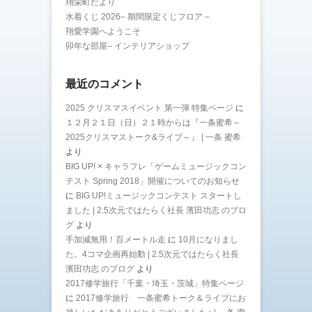
翔栄町だより
水着くじ 2026– 期間限定くじフロア –
翔愛学園へようこそ
卯年な部屋– インテリアショップ
最近のコメント
2025 クリスマスイベント 第一弾 特集ページ
に
１２月２１日（日）２１時からは『一条蜜希～
2025クリスマストーク&ライブ～』 | 一条 蜜希
より
BIG UP! × キャラフレ「ゲームミュージックコン
テスト Spring 2018」開催についてのお知らせ
に
BIG UP!ミュージックコンテスト スタートし
ました | 2.5次元ではたらく社長 濱田功志 のブロ
グ
より
手加減無用！百メートル走
に
10月になりまし
た。4コマ企画再始動 | 2.5次元ではたらく社長
濱田功志 のブログ
より
2017修学旅行「千葉・埼玉・茨城」特集ページ
に
2017修学旅行 一条蜜希トーク＆ライブにお