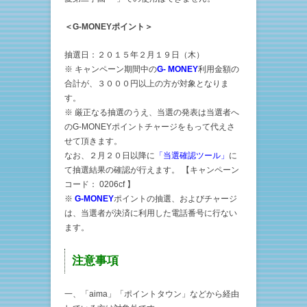
＜G-MONEYポイント＞
抽選日：２０１５年２月１９日（木）
※ キャンペーン期間中の
G- MONEY
利用金額の
合計が、３０００円以上の方が対象となりま
す。
※ 厳正なる抽選のうえ、当選の発表は当選者へ
のG-MONEYポイントチャージをもって代えさ
せて頂きます。
なお、２月２０日以降に
「当選確認ツール」
に
て抽選結果の確認が行えます。 【キャンペーン
コード： 0206cf 】
※
G-MONEY
ポイントの抽選、およびチャージ
は、当選者が決済に利用した電話番号に行ない
ます。
注意事項
一、「aima」「ポイントタウン」などから経由