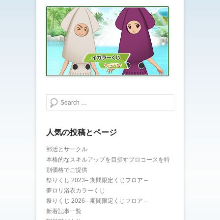
で
(
開
新
き
し
ま
い
す
ウ
)
ィ
ン
ド
ウ
で
開
き
ま
す
)
検索する
人気の投稿とページ
部活とサークル
本格的なスキルアップを目指すプロコースを特
別価格でご提供
祭りくじ 2023– 期間限定くじフロア –
夢ロリ浴衣カラーくじ
祭りくじ 2026– 期間限定くじフロア –
新着記事一覧