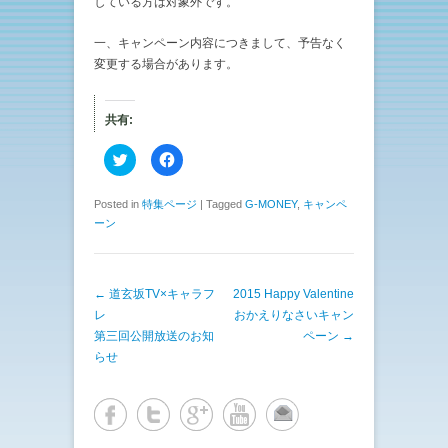
している方は対象外です。
一、キャンペーン内容につきまして、予告なく
変更する場合があります。
共有:
ク
F
リ
a
ッ
c
ク
e
し
b
Posted in
特集ページ
|
Tagged
G-MONEY
,
キャンペ
て
o
ーン
T
o
w
k
i
で
t
共
t
有
e
す
投稿ナビゲーション
←
道玄坂TV×キャラフ
2015 Happy Valentine
r
る
で
に
レ
おかえりなさいキャン
共
は
有
ク
第三回公開放送のお知
ペーン
→
(
リ
らせ
新
ッ
し
ク
い
し
ウ
て
ィ
く
ン
だ
ド
さ
ウ
い