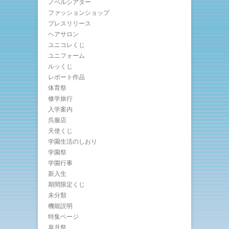
ノベルシアター
ファッションショップ
プレスリリース
ヘアサロン
ユニコレくじ
ユニフォーム
ルッくじ
レポート作品
体育祭
修学旅行
入学案内
呉服店
天使くじ
学園生活のしおり
学園祭
学園行事
新入生
期間限定くじ
未分類
機能説明
特集ページ
皐月祭