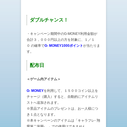
ダブルチャンス！
・キャンペーン期間中のG-MONEY利用金額が
合計３，０００円以上
の方を対象に、１／１
０ の確率で
G- MONEY1000ポイント
が当たりま
す。
配布日
＜ゲーム内アイテム＞
G- MONEY
を利用して、１５００コイン以上を
チャージ（購入）すると、自動的にアイテムリ
ストへ追加されます。
※景品アイテムのプレゼントは、お一人様につ
き１点となります。
※本キャンペーンのアイテムは「キャラフレ- 翔
愛第二学園- 」での使用はできません。