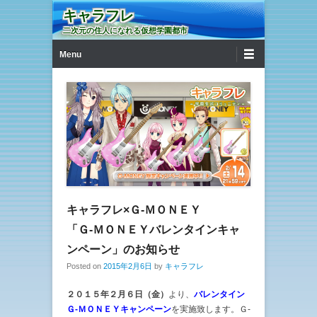
キャラフレ
二次元の住人になれる仮想学園都市
第1メニュー
コンテンツへ移動
Menu
キャラフレ×Ｇ-ＭＯＮＥＹ
「Ｇ-ＭＯＮＥＹバレンタインキャ
ンペーン」のお知らせ
Posted on
2015年2月6日
by
キャラフレ
２０１５年２月６日（金）
より、
バレンタイン
Ｇ-ＭＯＮＥＹキャンペーン
を実施致します。Ｇ-