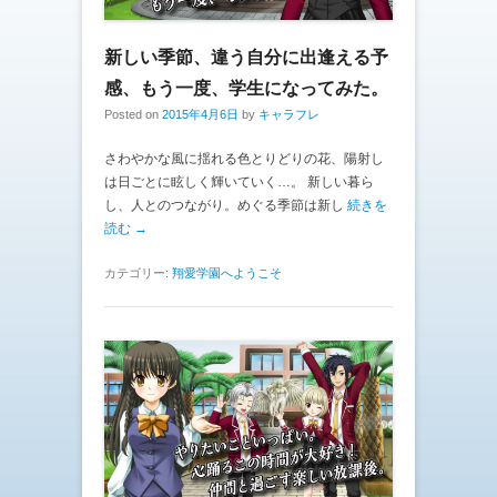
新しい季節、違う自分に出逢える予
感、もう一度、学生になってみた。
Posted on
2015年4月6日
by
キャラフレ
さわやかな風に揺れる色とりどりの花、陽射し
は日ごとに眩しく輝いていく…。 新しい暮ら
し、人とのつながり。めぐる季節は新し
続きを
読む →
カテゴリー:
翔愛学園へようこそ