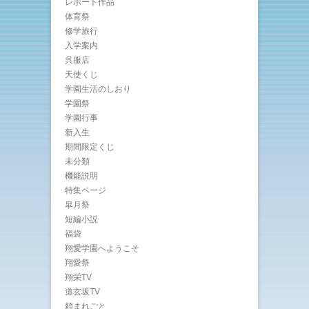
レポート作品
体育祭
修学旅行
入学案内
呉服店
天使くじ
学園生活のしおり
学園祭
学園行事
新入生
期間限定くじ
未分類
機能説明
特集ページ
皐月祭
短編小説
福袋
翔愛学園へようこそ
翔愛祭
翔栄TV
道玄坂TV
頼まれごと