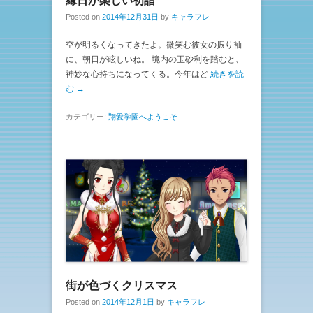
縁日が楽しい初詣
Posted on
2014年12月31日
by
キャラフレ
空が明るくなってきたよ。微笑む彼女の振り袖
に、朝日が眩しいね。 境内の玉砂利を踏むと、
神妙な心持ちになってくる。今年はど
続きを読
む →
カテゴリー:
翔愛学園へようこそ
街が色づくクリスマス
Posted on
2014年12月1日
by
キャラフレ