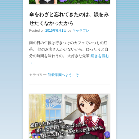
傘をわざと忘れてきたのは、涙をみ
せたくなかったから
Posted on
2015年6月1日
by
キャラフレ
雨の日の午後は行きつけのカフェでいつもの紅
茶。 他のお客さんがいないから、ゆったりと自
分の時間を味わうの。 大好きな先輩
続きを読む
→
カテゴリー:
翔愛学園へようこそ