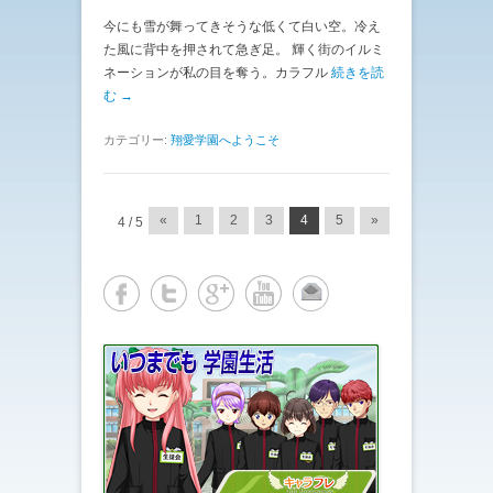
今にも雪が舞ってきそうな低くて白い空。冷え
た風に背中を押されて急ぎ足。 輝く街のイルミ
ネーションが私の目を奪う。カラフル
続きを読
む →
カテゴリー:
翔愛学園へようこそ
投稿ナビゲーション
«
1
2
3
4
5
»
4 / 5