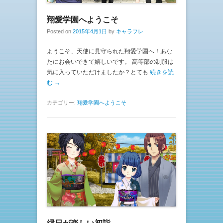
翔愛学園へようこそ
Posted on
2015年4月1日
by
キャラフレ
ようこそ、天使に見守られた翔愛学園へ！あな
たにお会いできて嬉しいです。 高等部の制服は
気に入っていただけましたか？とても
続きを読
む →
カテゴリー:
翔愛学園へようこそ