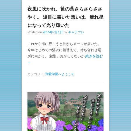
夜風に吹かれ、笹の葉さらさらささ
やく。 短冊に書いた想いは、流れ星
になって光り輝いた
Posted on
2015年7月1日
by
キャラフレ
これから海に行こうと彼からメールが届いた。
今年はじめての浴衣に着替えて、待ち合わせ場
所に向かう。 髪型、おかしくないか
続きを読む
→
カテゴリー:
翔愛学園へようこそ