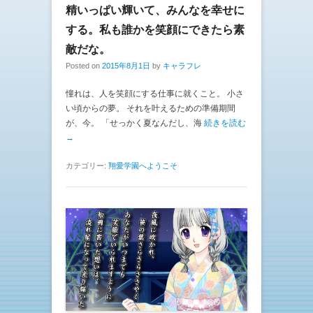
精いっぱい輝いて、みんなを幸せに
する。私も誰かを笑顔にできたら素
敵だな。
Posted on
2015年8月1日
by
キャラフレ
憧れは、人を笑顔にする仕事に就くこと。 小さ
い頃からの夢。 それを叶えるための準備期間
が、今。 「せっかく夏なんだし、海
続きを読む
→
カテゴリー:
翔愛学園へようこそ