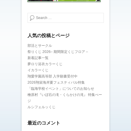
検索する
人気の投稿とページ
部活とサークル
祭りくじ 2026– 期間限定くじフロア –
新着記事一覧
夢ロリ浴衣カラーくじ
イカラーくじ
翔愛学園高等部 入学願書受付中
2026翔栄海岸夏フェスティバル特集
「臨海学校イベント」についてのお知らせ
檜原村『いぼ石の滝・くらかけの滝』 特集ぺー
ジ
ルシフェルッくじ
最近のコメント