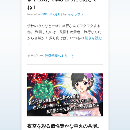
ね！
Posted on
2015年9月1日
by
キャラフレ
学校のみんなと一緒に旅行なんてワクワクする
ね。 到着したのは、見慣れぬ景色。旅行なんだ
から当然か！ 振り向けば、いつもの
続きを読む
→
カテゴリー:
翔愛学園へようこそ
夜空を彩る個性豊かな華火の共演。