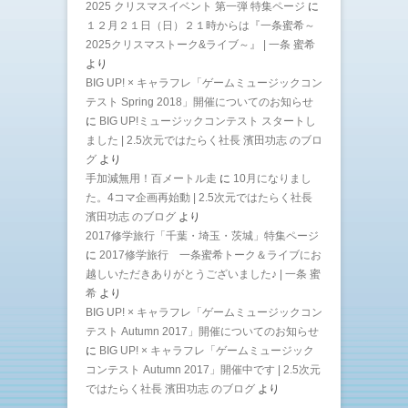
2025 クリスマスイベント 第一弾 特集ページ
に
１２月２１日（日）２１時からは『一条蜜希～
2025クリスマストーク&ライブ～』 | 一条 蜜希
より
BIG UP! × キャラフレ「ゲームミュージックコン
テスト Spring 2018」開催についてのお知らせ
に
BIG UP!ミュージックコンテスト スタートし
ました | 2.5次元ではたらく社長 濱田功志 のブロ
グ
より
手加減無用！百メートル走
に
10月になりまし
た。4コマ企画再始動 | 2.5次元ではたらく社長
濱田功志 のブログ
より
2017修学旅行「千葉・埼玉・茨城」特集ページ
に
2017修学旅行 一条蜜希トーク＆ライブにお
越しいただきありがとうございました♪ | 一条 蜜
希
より
BIG UP! × キャラフレ「ゲームミュージックコン
テスト Autumn 2017」開催についてのお知らせ
に
BIG UP! × キャラフレ「ゲームミュージック
コンテスト Autumn 2017」開催中です | 2.5次元
ではたらく社長 濱田功志 のブログ
より