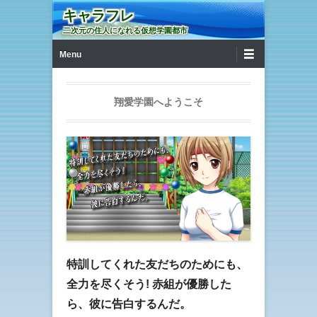
キャラフレ
二次元の住人になれる仮想学園都市
第1メニュー
コンテンツへ移動
Menu
翔愛学園へようこそ
特訓してくれた友だちのためにも、
全力を尽くそう! 赤組が優勝した
ら、彼に告白するんだ。