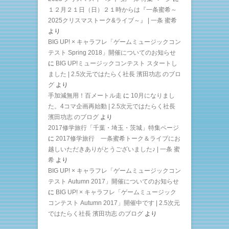
１２月２１日（日）２１時からは『一条蜜希～
2025クリスマストーク&ライブ～』 | 一条 蜜希
より
BIG UP! × キャラフレ「ゲームミュージックコン
テスト Spring 2018」開催についてのお知らせ
に
BIG UP!ミュージックコンテスト スタートし
ました | 2.5次元ではたらく社長 濱田功志 のブロ
グ
より
手加減無用！百メートル走
に
10月になりまし
た。4コマ企画再始動 | 2.5次元ではたらく社長
濱田功志 のブログ
より
2017修学旅行「千葉・埼玉・茨城」特集ページ
に
2017修学旅行 一条蜜希トーク＆ライブにお
越しいただきありがとうございました♪ | 一条 蜜
希
より
BIG UP! × キャラフレ「ゲームミュージックコン
テスト Autumn 2017」開催についてのお知らせ
に
BIG UP! × キャラフレ「ゲームミュージック
コンテスト Autumn 2017」開催中です | 2.5次元
ではたらく社長 濱田功志 のブログ
より