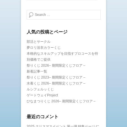
で
開
き
ま
検索する
す
)
人気の投稿とページ
部活とサークル
夢ロリ浴衣カラーくじ
本格的なスキルアップを目指すプロコースを特
別価格でご提供
祭りくじ 2026– 期間限定くじフロア –
新着記事一覧
祭りくじ 2023– 期間限定くじフロア –
水着くじ 2026– 期間限定くじフロア –
ルシフェルッくじ
ゲートウェイProject
ひなまつりくじ 2026– 期間限定くじフロア –
最近のコメント
2025 クリスマスイベント 第一弾 特集ページ
に