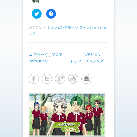
共有:
ク
F
リ
a
ッ
c
ク
e
し
b
カテゴリー:
ショッピングモール
,
ファッションショ
て
o
ップ
T
o
w
k
i
で
t
共
t
有
e
す
投稿ナビゲーション
←
アクセくじフロア -
– ヘアサロン –
r
る
で
に
Snow Kids-
レディース＆メンズ
→
共
は
有
ク
(
リ
新
ッ
し
ク
い
し
ウ
て
ィ
く
ン
だ
ド
さ
ウ
い
で
(
開
新
き
し
ま
い
す
ウ
)
ィ
ン
ド
ウ