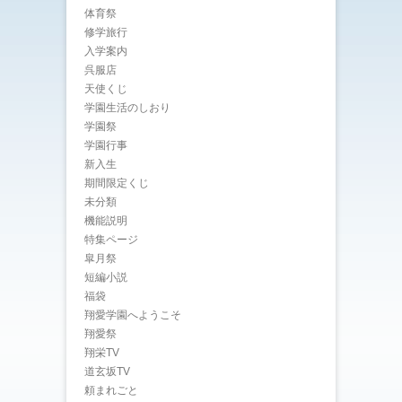
体育祭
修学旅行
入学案内
呉服店
天使くじ
学園生活のしおり
学園祭
学園行事
新入生
期間限定くじ
未分類
機能説明
特集ページ
皐月祭
短編小説
福袋
翔愛学園へようこそ
翔愛祭
翔栄TV
道玄坂TV
頼まれごと