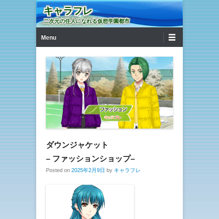
キャラフレ
二次元の住人になれる仮想学園都市
第1メニュー
コンテンツへ移動
Menu
ダウンジャケット
– ファッションショップ–
Posted on
2025年2月9日
by
キャラフレ