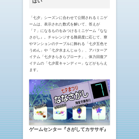
ぱい
「七夕」シーズンに合わせて公開されるミニゲ
ームは、表示された数式を解いて、答えが
「７」になるものをみつけるミニゲーム『なな
さがし』。チャレンジする難易度に応じて、寮
やマンションのテーブルに飾れる「七夕五色そ
うめん」や「七夕水まんじゅう」、アバターア
イテム「七夕きらきらブローチ」、体力回復ア
イテムの「七夕星キャンディー」などがもらえ
ます。
ゲームセンター『さがしてカササギ』