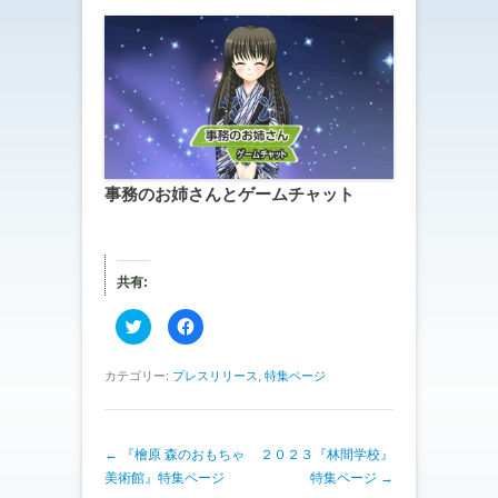
事務のお姉さんとゲームチャット
共有:
ク
F
リ
a
ッ
c
ク
e
し
b
カテゴリー:
プレスリリース
,
特集ページ
て
o
T
o
w
k
i
で
t
共
投稿ナビゲーション
←
『檜原 森のおもちゃ
t
有
２０２３『林間学校』
e
す
美術館』特集ページ
特集ページ
→
r
る
で
に