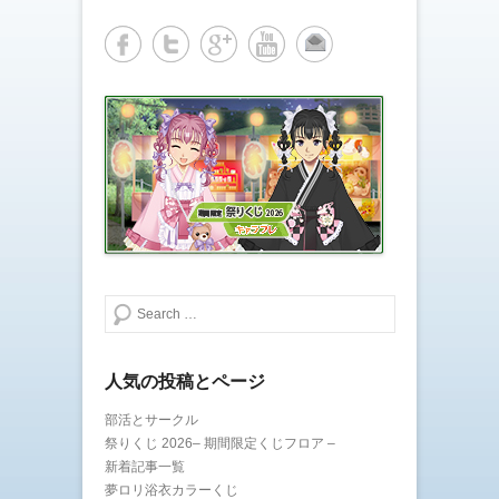
共
は
有
ク
(
リ
新
ッ
し
ク
い
し
ウ
て
ィ
く
ン
だ
ド
さ
ウ
い
で
(
開
新
き
し
ま
い
す
ウ
)
ィ
ン
ド
ウ
で
開
き
検索する
ま
す
)
人気の投稿とページ
部活とサークル
祭りくじ 2026– 期間限定くじフロア –
新着記事一覧
夢ロリ浴衣カラーくじ