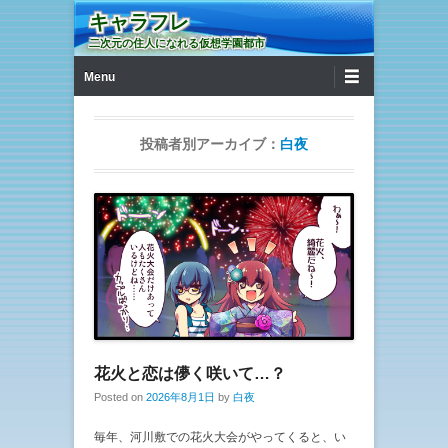
キャラフレ
二次元の住人になれる仮想学園都市
第1メニュー
コンテンツへ移動
Menu
投稿者別アーカイブ：
白夜
花火と恋は儚く咲いて…？
Posted on
2026年8月1日
by
白夜
毎年、河川敷での花火大会がやってくると、い