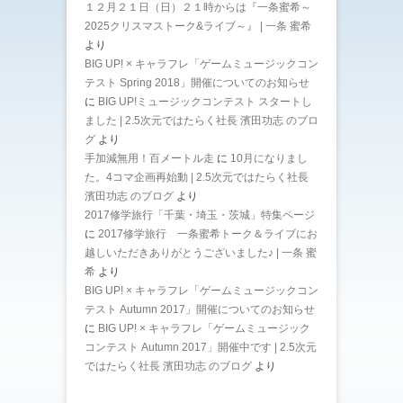
１２月２１日（日）２１時からは『一条蜜希～
2025クリスマストーク&ライブ～』 | 一条 蜜希
より
BIG UP! × キャラフレ「ゲームミュージックコン
テスト Spring 2018」開催についてのお知らせ
に
BIG UP!ミュージックコンテスト スタートし
ました | 2.5次元ではたらく社長 濱田功志 のブロ
グ
より
手加減無用！百メートル走
に
10月になりまし
た。4コマ企画再始動 | 2.5次元ではたらく社長
濱田功志 のブログ
より
2017修学旅行「千葉・埼玉・茨城」特集ページ
に
2017修学旅行 一条蜜希トーク＆ライブにお
越しいただきありがとうございました♪ | 一条 蜜
希
より
BIG UP! × キャラフレ「ゲームミュージックコン
テスト Autumn 2017」開催についてのお知らせ
に
BIG UP! × キャラフレ「ゲームミュージック
コンテスト Autumn 2017」開催中です | 2.5次元
ではたらく社長 濱田功志 のブログ
より