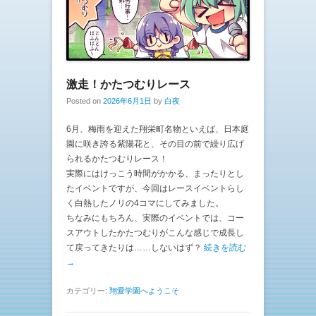
激走！かたつむりレース
Posted on
2026年6月1日
by
白夜
6月、梅雨を迎えた翔栄町名物といえば、日本庭
園に咲き誇る紫陽花と、その目の前で繰り広げ
られるかたつむりレース！
実際にはけっこう時間がかかる、まったりとし
たイベントですが、今回はレースイベントらし
く白熱したノリの4コマにしてみました。
ちなみにもちろん、実際のイベントでは、コー
スアウトしたかたつむりがこんな感じで成長し
て戻ってきたりは……しないはず？
続きを読む
→
カテゴリー:
翔愛学園へようこそ