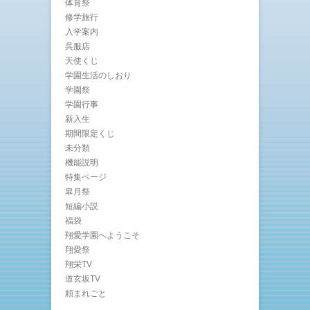
体育祭
修学旅行
入学案内
呉服店
天使くじ
学園生活のしおり
学園祭
学園行事
新入生
期間限定くじ
未分類
機能説明
特集ページ
皐月祭
短編小説
福袋
翔愛学園へようこそ
翔愛祭
翔栄TV
道玄坂TV
頼まれごと