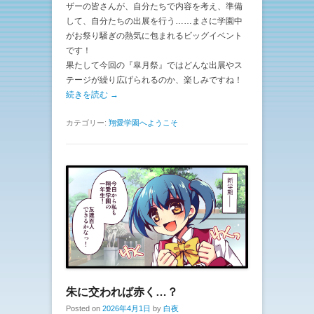
ザーの皆さんが、自分たちで内容を考え、準備
して、自分たちの出展を行う……まさに学園中
がお祭り騒ぎの熱気に包まれるビッグイベント
です！
果たして今回の『皐月祭』ではどんな出展やス
テージが繰り広げられるのか、楽しみですね！
続きを読む →
カテゴリー:
翔愛学園へようこそ
朱に交われば赤く…？
Posted on
2026年4月1日
by
白夜