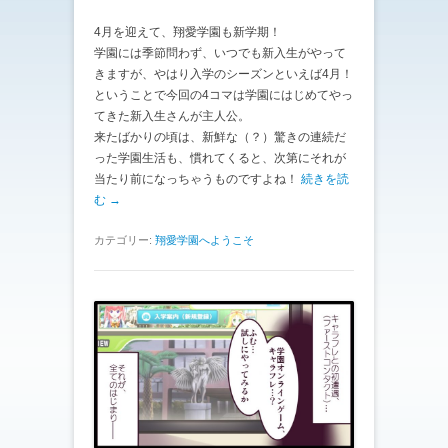
4月を迎えて、翔愛学園も新学期！
学園には季節問わず、いつでも新入生がやって
きますが、やはり入学のシーズンといえば4月！
ということで今回の4コマは学園にはじめてやっ
てきた新入生さんが主人公。
来たばかりの頃は、新鮮な（？）驚きの連続だ
った学園生活も、慣れてくると、次第にそれが
当たり前になっちゃうものですよね！
続きを読
む →
カテゴリー:
翔愛学園へようこそ