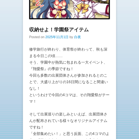
収納せよ！学園祭アイテム
Posted on
2025年11月1日
by
白夜
修学旅行が終わり、体育祭が終わって、秋も深
まる今日この頃……
そう、学園中が熱気に包まれる一大イベント、
『翔愛祭』の季節ですね！
今回も多数の出展団体さんが参加されるとのこ
とで、大盛り上がりの16日間になること間違い
なし！
というわけで今回の4コマは、その翔愛祭がテー
マ！
そして出展巡りの楽しみといえば、出展団体さ
んが配布されている様々なオリジナルアイテム
ですね！
「全部集めたい！」と思う反面、この4コマのよ