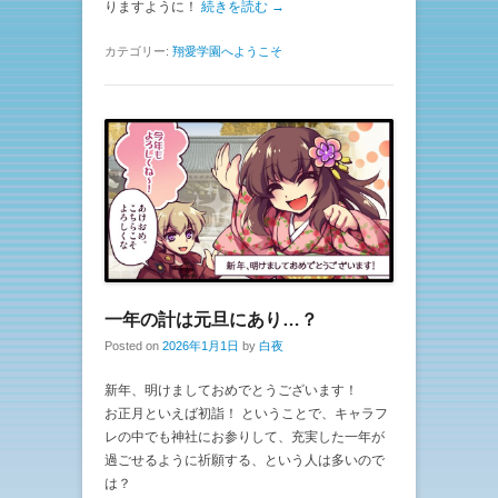
りますように！
続きを読む →
カテゴリー:
翔愛学園へようこそ
一年の計は元旦にあり…？
Posted on
2026年1月1日
by
白夜
新年、明けましておめでとうございます！
お正月といえば初詣！ ということで、キャラフ
レの中でも神社にお参りして、充実した一年が
過ごせるように祈願する、という人は多いので
は？