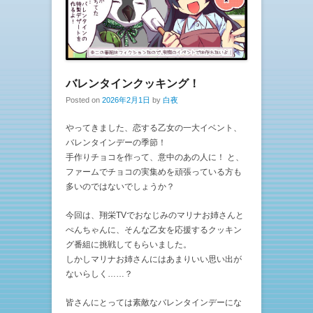
バレンタインクッキング！
Posted on
2026年2月1日
by
白夜
やってきました、恋する乙女の一大イベント、
バレンタインデーの季節！
手作りチョコを作って、意中のあの人に！ と、
ファームでチョコの実集めを頑張っている方も
多いのではないでしょうか？
今回は、翔栄TVでおなじみのマリナお姉さんと
ぺんちゃんに、そんな乙女を応援するクッキン
グ番組に挑戦してもらいました。
しかしマリナお姉さんにはあまりいい思い出が
ないらしく……？
皆さんにとっては素敵なバレンタインデーにな